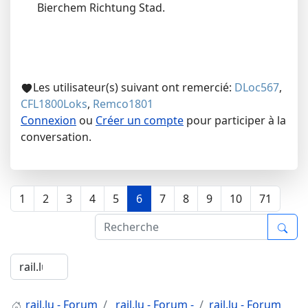
Bierchem Richtung Stad.
Les utilisateur(s) suivant ont remercié:
DLoc567
,
CFL1800Loks
,
Remco1801
Connexion
ou
Créer un compte
pour participer à la
conversation.
1
2
3
4
5
6
7
8
9
10
71
rail.lu - Forum
rail.lu - Forum -
rail.lu - Forum