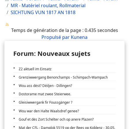
MR - Matériel roulant, Rollmaterial
SICHTUNG VUN 1817 AN 1818
Temps de génération de la page : 0.435 secondes
Propulsé par
Kunena
Forum: Nouveaux sujets
Z2 aktuell im Einsatz
Grenziwwergang Benonchamps - Schimpach-Wampach
Wou ass dëst? Déiljen - Dillingen?
Dostorame mat zwee Steierwee.
Gleisiwwergank fir Foussgänger ?
Wou war den Halte Waalsdref genee?
Gouf et dës Zort Schëlter och op anere Plazen?
Mat der CFL - Damplok 5519 op der Rees op Koblenz - 30.05.