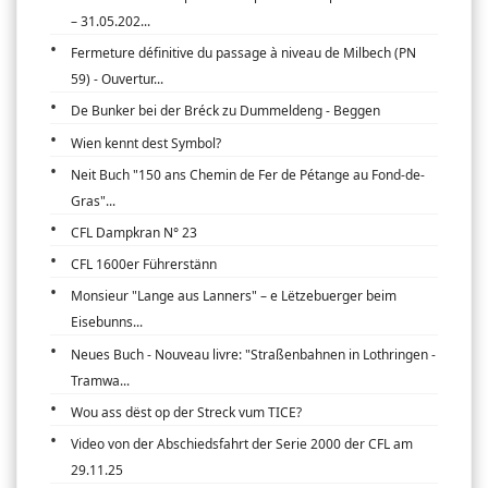
– 31.05.202...
Fermeture définitive du passage à niveau de Milbech (PN
59) - Ouvertur...
De Bunker bei der Bréck zu Dummeldeng - Beggen
Wien kennt dest Symbol?
Neit Buch "150 ans Chemin de Fer de Pétange au Fond-de-
Gras"...
CFL Dampkran N° 23
CFL 1600er Führerstänn
Monsieur "Lange aus Lanners" – e Lëtzebuerger beim
Eisebunns...
Neues Buch - Nouveau livre: "Straßenbahnen in Lothringen -
Tramwa...
Wou ass dëst op der Streck vum TICE?
Video von der Abschiedsfahrt der Serie 2000 der CFL am
29.11.25