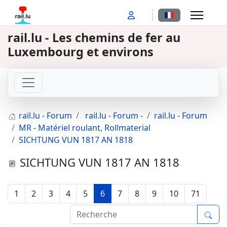
Sélectionnez votr
rail.lu - Les chemins de fer au
Luxembourg et environs
rail.lu - Forum
rail.lu - Forum -
rail.lu - Forum
MR - Matériel roulant, Rollmaterial
SICHTUNG VUN 1817 AN 1818
SICHTUNG VUN 1817 AN 1818
1
2
3
4
5
6
7
8
9
10
71