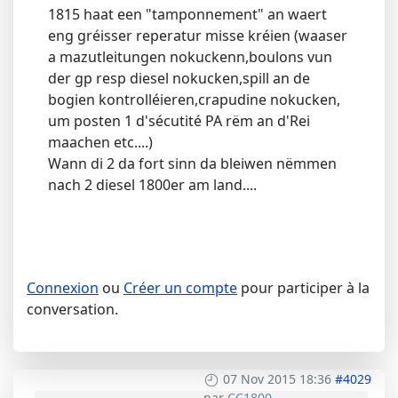
1815 haat een "tamponnement" an waert
eng gréisser reperatur misse kréien (waaser
a mazutleitungen nokuckenn,boulons vun
der gp resp diesel nokucken,spill an de
bogien kontrolléieren,crapudine nokucken,
um posten 1 d'sécutité PA rëm an d'Rei
maachen etc....)
Wann di 2 da fort sinn da bleiwen nëmmen
nach 2 diesel 1800er am land....
Connexion
ou
Créer un compte
pour participer à la
conversation.
07 Nov 2015 18:36
#4029
par
CC1800