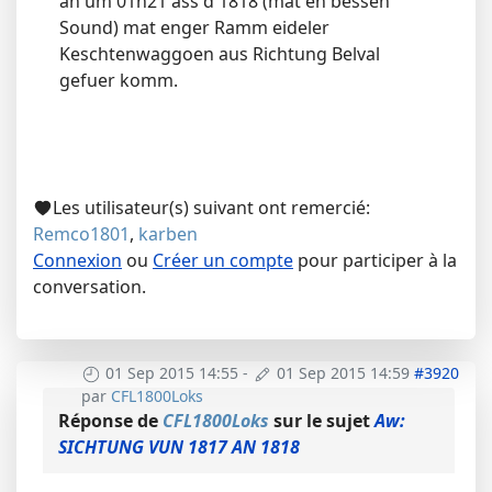
an um 01h21 ass d'1818 (mat en bessen
Sound) mat enger Ramm eideler
Keschtenwaggoen aus Richtung Belval
gefuer komm.
Les utilisateur(s) suivant ont remercié:
Remco1801
,
karben
Connexion
ou
Créer un compte
pour participer à la
conversation.
01 Sep 2015 14:55
-
01 Sep 2015 14:59
#3920
par
CFL1800Loks
Réponse de
CFL1800Loks
sur le sujet
Aw:
SICHTUNG VUN 1817 AN 1818