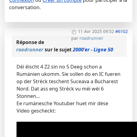
Connexion
ou
Créer un compte
pour participer à la
conversation.
11 Avr 2025 09:52
#6102
par
roadrunner
Réponse de
roadrunner
sur le sujet
2000'er - Ligne 50
Déi éischt 4 Z2 sin no 5 Deeg schon a
Rumänien ukomm. Sie sollen do en IC fueren
op der Stréck teschent Suceava a Bucharest
Nord. Dat ass eng Stréck vu méi wéi 6
Stonnen...
Ee rumänesche Youtuber huet mir dëse
Video gescheckt: