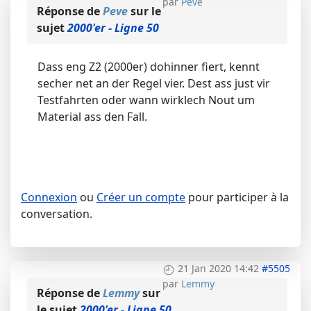
par
Peve
Réponse de
Peve
sur le
sujet
2000'er - Ligne 50
Dass eng Z2 (2000er) dohinner fiert, kennt
secher net an der Regel vier. Dest ass just vir
Testfahrten oder wann wirklech Nout um
Material ass den Fall.
Connexion
ou
Créer un compte
pour participer à la
conversation.
21 Jan 2020 14:42
#5505
par
Lemmy
Réponse de
Lemmy
sur
le sujet
2000'er - Ligne 50