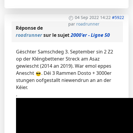
04 Sep 2022 14:22
#5922
par
roadrunner
Réponse de
roadrunner
sur le sujet
2000'er - Ligne 50
Gëschter Samschdeg 3. September sin 2 Z2
op der Kléngbettener Streck am Asaz
gewiescht (2014 an 2019). War emol eppes
Anescht
. Déi 3 Rammen Dosto + 3000er
stungen oofgestallt niewendrun an an der
Kéier.
.