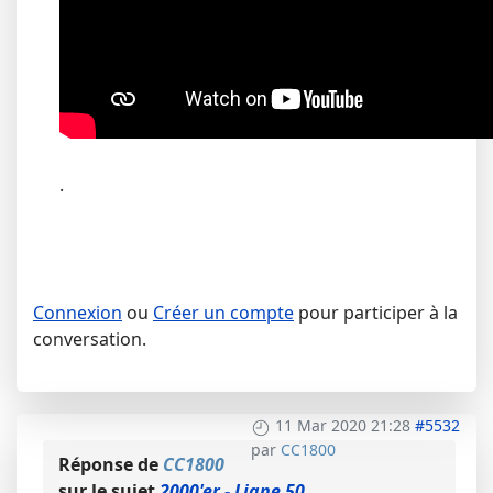
.
Connexion
ou
Créer un compte
pour participer à la
conversation.
11 Mar 2020 21:28
#5532
par
CC1800
Réponse de
CC1800
sur le sujet
2000'er - Ligne 50