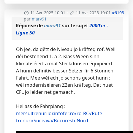
11 Avr 2025 10:01
-
11 Avr 2025 10:01
#6103
par
marv91
Réponse de
marv91
sur le sujet
2000'er -
Ligne 50
Oh jee, da gëtt de Niveau jo kräfteg rof. Well
déi bestehend 1. a 2. Klass Ween sinn
klimatiséiert a mat Steckdousen équipéiert.
A hunn definitiv besser Sëtzer fir 6 Stonnen
Fahrt. Mee wéi ech jo schons gesot hunn :
wéi moderniséieren Z2en kräfteg. Dat huet
CFL jo leider net gemaach.
Hei ass de Fahrplang :
mersultrenurilor.infofer.ro/ro-RO/Rute-
trenuri/Suceava/Bucuresti-Nord