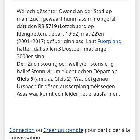
Wéi ech gëschter Owend an der Stad op
mäin Zuch gewaart hunn, ass mir opgefall,
datt den RB 5719 (Lëtzebuerg op
Klengbetten, départ 19:52) mat Z2'en
(2001+2017) gefuer ginn ass. Laut
Fuerplang
hätten dat sollen 3 Dostoen mat enger
3000er sinn.
Den Zuch stoung och well wéinstens eng
hallef Stonn virum eigentlechen Départ op
Gleis 5
(amplaz Gleis 2). Wat déi genau
Ursaach fir dësen ausserplangméissegen
Asaz war, konnt ech leider net erausfannen.
Connexion
ou
Créer un compte
pour participer à la
conversation.