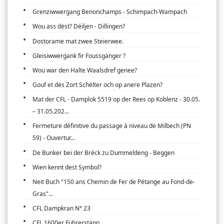
Grenziwwergang Benonchamps - Schimpach-Wampach
Wou ass dëst? Déiljen - Dillingen?
Dostorame mat zwee Steierwee.
Gleisiwwergank fir Foussgänger ?
Wou war den Halte Waalsdref genee?
Gouf et dës Zort Schëlter och op anere Plazen?
Mat der CFL - Damplok 5519 op der Rees op Koblenz - 30.05.
– 31.05.202...
Fermeture définitive du passage à niveau de Milbech (PN
59) - Ouvertur...
De Bunker bei der Bréck zu Dummeldeng - Beggen
Wien kennt dest Symbol?
Neit Buch "150 ans Chemin de Fer de Pétange au Fond-de-
Gras"...
CFL Dampkran N° 23
CFL 1600er Führerstänn