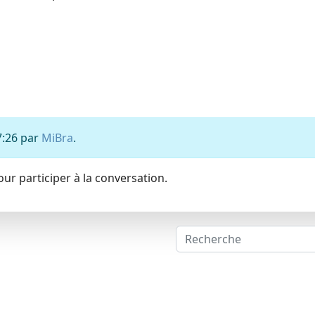
7:26 par
MiBra
.
ur participer à la conversation.