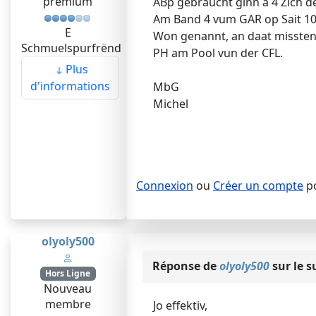
premium
ABp gebraucht ginn a 4 Zich de
Am Band 4 vum GAR op Sait 107
E
Won genannt, an daat missten
Schmuelspurfrënd
PH am Pool vun der CFL.
Plus
d'informations
MbG
Michel
Connexion
ou
Créer un compte
po
olyoly500
Réponse de
olyoly500
sur le s
Hors Ligne
Nouveau
membre
Jo effektiv,