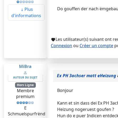
Do gouffen der nach ëmgebaut
Plus
d'informations
Les utilisateur(s) suivant ont r
Connexion
ou
Créer un compte
po
MiBra
Ex PH 3achser matt eHeizung
AUTEUR DU SUJET
Hors Ligne
Bonjour
Membre
premium
Kann et sin dass dei Ex PH 3a
E
Heizung nogeruest goufen ?
Schmuelspurfrënd
Hun do e puer Indicen entdec