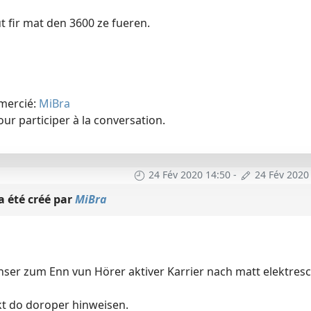
 fir mat den 3600 ze fueren.
emercié:
MiBra
ur participer à la conversation.
24 Fév 2020 14:50
-
24 Fév 2020
a été créé par
MiBra
chser zum Enn vun Hörer aktiver Karrier nach matt elektres
kt do doroper hinweisen.