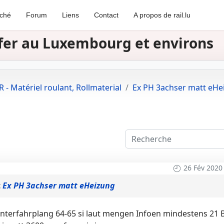
rché
Forum
Liens
Contact
A propos de rail.lu
e fer au Luxembourg et environs
 - Matériel roulant, Rollmaterial
Ex PH 3achser matt eHe
26 Fév 2020
t
Ex PH 3achser matt eHeizung
terfahrplang 64-65 si laut mengen Infoen mindestens 21 