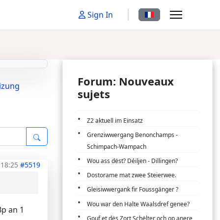
Sélectionnez votre la
Sign In
Forum: Nouveaux
izung
sujets
Z2 aktuell im Einsatz
Grenziwwergang Benonchamps -
Schimpach-Wampach
Wou ass dëst? Déiljen - Dillingen?
 18:25
#5519
Dostorame mat zwee Steierwee.
Gleisiwwergank fir Foussgänger ?
Wou war den Halte Waalsdref genee?
Bp an 1
Gouf et dës Zort Schëlter och op anere