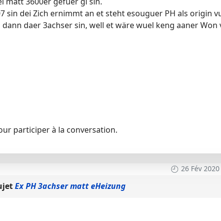
i matt 3600er gefuer gi sin.
 sin dei Zich ernimmt an et steht esouguer PH als origin 
 dann daer 3achser sin, well et wäre wuel keng aaner Won 
ur participer à la conversation.
26 Fév 2020
ujet
Ex PH 3achser matt eHeizung