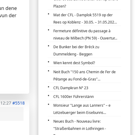
Plazen?
vun dene
vun der
Mat der CFL - Damplok 5519 op der
Rees op Koblenz - 30.05. – 31.05.202...
Fermeture définitive du passage à
niveau de Milbech (PN 59) - Ouvertur...
De Bunker bei der Bréck zu
Dummeldeng - Beggen
Wien kennt dest Symbol?
Neit Buch "150 ans Chemin de Fer de
Pétange au Fond-de-Gras"...
CFL Dampkran N° 23
CFL 1600er Führerstänn
 12:27
#5518
Monsieur "Lange aus Lanners" – e
Lëtzebuerger beim Eisebunns...
Neues Buch - Nouveau livre:
"Straßenbahnen in Lothringen -