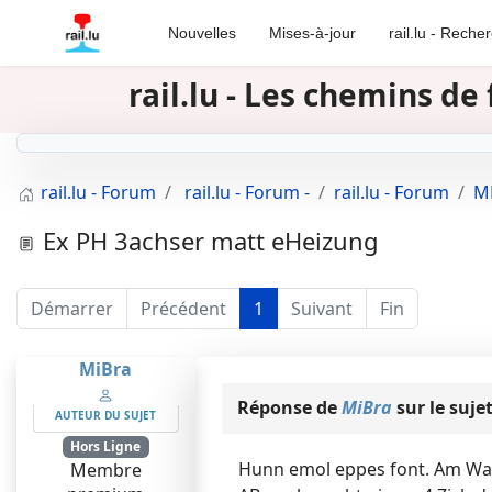
Nouvelles
Mises-à-jour
rail.lu - Reche
rail.lu - Les chemins d
rail.lu - Forum
rail.lu - Forum -
rail.lu - Forum
MR
Ex PH 3achser matt eHeizung
Démarrer
Précédent
1
Suivant
Fin
MiBra
Réponse de
MiBra
sur le suje
AUTEUR DU SUJET
Hors Ligne
Hunn emol eppes font. Am Wan
Membre