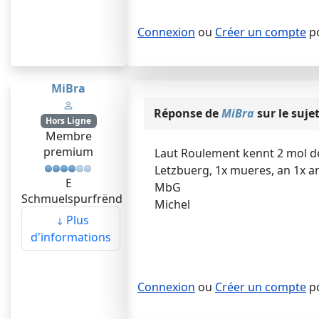
Connexion
ou
Créer un compte
po
MiBra
Réponse de
MiBra
sur le suje
Hors Ligne
Membre
premium
Laut Roulement kennt 2 mol d
Letzbuerg, 1x mueres, an 1x 
E
MbG
Schmuelspurfrënd
Michel
Plus
d'informations
Connexion
ou
Créer un compte
po