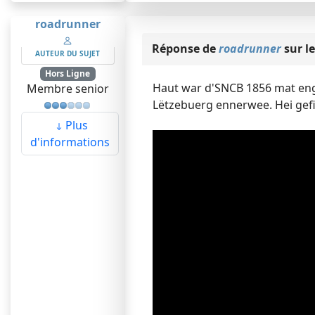
roadrunner
Réponse de
roadrunner
sur le
AUTEUR DU SUJET
Hors Ligne
Haut war d'SNCB 1856 mat enge
Membre senior
Lëtzebuerg ennerwee. Hei gefi
Plus
d'informations