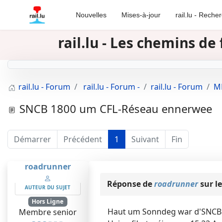
Nouvelles
Mises-à-jour
rail.lu - Reche
rail.lu - Les chemins d
rail.lu - Forum
rail.lu - Forum -
rail.lu - Forum
MR
SNCB 1800 um CFL-Réseau ennerwee
Démarrer
Précédent
1
Suivant
Fin
roadrunner
Réponse de
roadrunner
sur le
AUTEUR DU SUJET
Hors Ligne
Haut um Sonndeg war d'SNCB 1
Membre senior