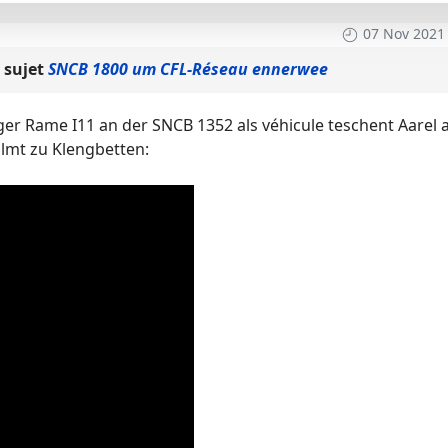
07 Nov 2021
 sujet
SNCB 1800 um CFL-Réseau ennerwee
r Rame I11 an der SNCB 1352 als véhicule teschent Aarel 
lmt zu Klengbetten: