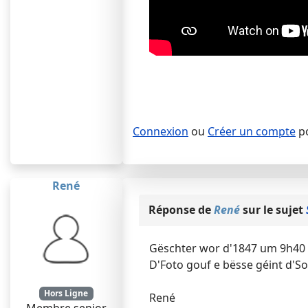
Connexion
ou
Créer un compte
po
René
Réponse de
René
sur le sujet
Gëschter wor d'1847 um 9h40 m
D'Foto gouf e bësse géint d'
Hors Ligne
René