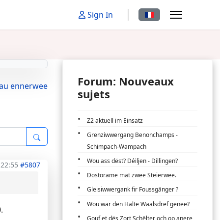
Sélectionnez votre la
Sign In
Forum: Nouveaux
eau ennerwee
sujets
Z2 aktuell im Einsatz
Grenziwwergang Benonchamps -
Schimpach-Wampach
Wou ass dëst? Déiljen - Dillingen?
 22:55
#5807
Dostorame mat zwee Steierwee.
Gleisiwwergank fir Foussgänger ?
Wou war den Halte Waalsdref genee?
.
Gouf et dës Zort Schëlter och op anere