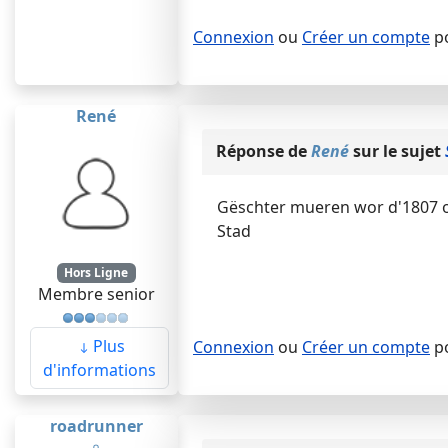
Connexion
ou
Créer un compte
po
René
Réponse de
René
sur le sujet
Gëschter mueren wor d'1807 op
Stad
Hors Ligne
Membre senior
Plus
Connexion
ou
Créer un compte
po
d'informations
roadrunner