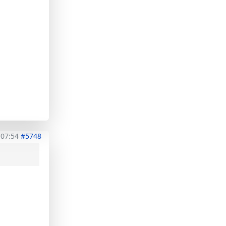
 07:54
#5748