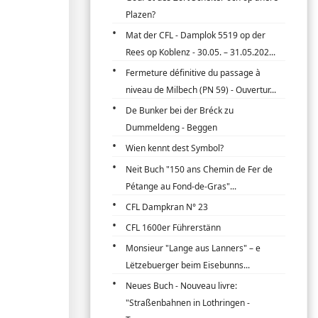
Plazen?
Mat der CFL - Damplok 5519 op der
Rees op Koblenz - 30.05. – 31.05.202...
Fermeture définitive du passage à
niveau de Milbech (PN 59) - Ouvertur...
De Bunker bei der Bréck zu
Dummeldeng - Beggen
Wien kennt dest Symbol?
Neit Buch "150 ans Chemin de Fer de
Pétange au Fond-de-Gras"...
CFL Dampkran N° 23
CFL 1600er Führerstänn
Monsieur "Lange aus Lanners" – e
Lëtzebuerger beim Eisebunns...
Neues Buch - Nouveau livre:
"Straßenbahnen in Lothringen -