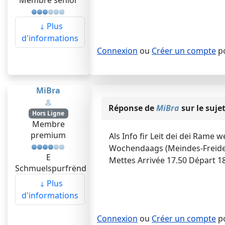
Membre senior
Plus
d'informations
Connexion
ou
Créer un compte
po
MiBra
Réponse de
MiBra
sur le suje
Hors Ligne
Membre
premium
Als Info fir Leit dei dei Rame 
Wochendaags (Meindes-Freides
E
Mettes Arrivée 17.50 Départ 1
Schmuelspurfrënd
Plus
d'informations
Connexion
ou
Créer un compte
po