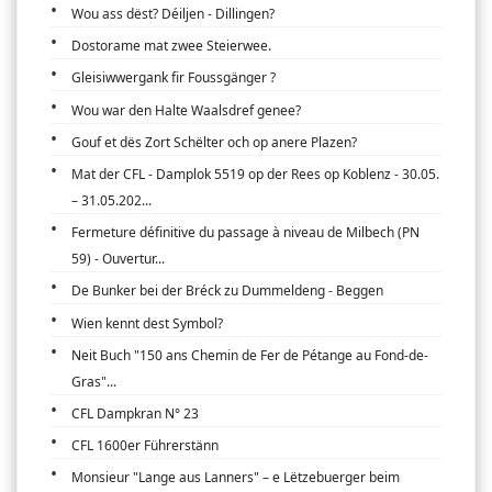
Wou ass dëst? Déiljen - Dillingen?
Dostorame mat zwee Steierwee.
Gleisiwwergank fir Foussgänger ?
Wou war den Halte Waalsdref genee?
Gouf et dës Zort Schëlter och op anere Plazen?
Mat der CFL - Damplok 5519 op der Rees op Koblenz - 30.05.
– 31.05.202...
Fermeture définitive du passage à niveau de Milbech (PN
59) - Ouvertur...
De Bunker bei der Bréck zu Dummeldeng - Beggen
Wien kennt dest Symbol?
Neit Buch "150 ans Chemin de Fer de Pétange au Fond-de-
Gras"...
CFL Dampkran N° 23
CFL 1600er Führerstänn
Monsieur "Lange aus Lanners" – e Lëtzebuerger beim