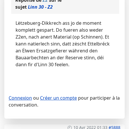
Réponse de
Z2
sur le
sujet
Linn 30 - Z2
Lëtzebuerg-Dikkrech ass jo de moment
komplett gespart. Do fueren also weder
Z2en, nach anert Material (op Schinnen). Et
kann natierlech sinn, datt zëscht Ettelbréck
an Ëlwen Ersatzgefierer während den
Bauaarbechten an der Reserve stinn, déi
dann fir d'Linn 30 feelen.
Connexion
ou
Créer un compte
pour participer à la
conversation.
10 Avr 2022 01:33
#5888