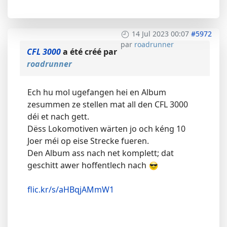
14 Jul 2023 00:07
#5972
par
roadrunner
CFL 3000
a été créé par
roadrunner
Ech hu mol ugefangen hei en Album
zesummen ze stellen mat all den CFL 3000
déi et nach gett.
Dëss Lokomotiven wärten jo och kéng 10
Joer méi op eise Strecke fueren.
Den Album ass nach net komplett; dat
geschitt awer hoffentlech nach
flic.kr/s/aHBqjAMmW1