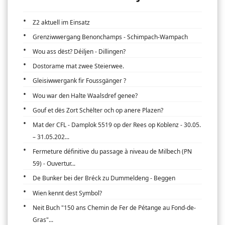
Z2 aktuell im Einsatz
Grenziwwergang Benonchamps - Schimpach-Wampach
Wou ass dëst? Déiljen - Dillingen?
Dostorame mat zwee Steierwee.
Gleisiwwergank fir Foussgänger ?
Wou war den Halte Waalsdref genee?
Gouf et dës Zort Schëlter och op anere Plazen?
Mat der CFL - Damplok 5519 op der Rees op Koblenz - 30.05.
– 31.05.202...
Fermeture définitive du passage à niveau de Milbech (PN
59) - Ouvertur...
De Bunker bei der Bréck zu Dummeldeng - Beggen
Wien kennt dest Symbol?
Neit Buch "150 ans Chemin de Fer de Pétange au Fond-de-
Gras"...