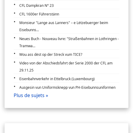
CFL Dampkran N° 23
CFL 1600er Führerstänn
Monsieur "Lange aus Lanners" – e Lëtzebuerger beim
Eisebunns...
Neues Buch - Nouveau livre: "Straßenbahnen in Lothringen -
Tramwa...
Wou ass dëst op der Streck vum TICE?
Video von der Abschiedsfahrt der Serie 2000 der CFL am
29.11.25
Eisenbahnverkehr in Ettelbruck (Luxembourg)
Ausgesin vun Uniformsknepp vun PH-Eisebunnsuniformen
Plus de sujets »