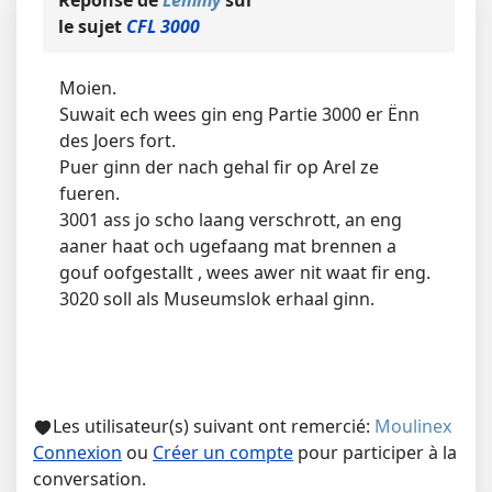
Réponse de
Lemmy
sur
le sujet
CFL 3000
Moien.
Suwait ech wees gin eng Partie 3000 er Ënn
des Joers fort.
Puer ginn der nach gehal fir op Arel ze
fueren.
3001 ass jo scho laang verschrott, an eng
aaner haat och ugefaang mat brennen a
gouf oofgestallt , wees awer nit waat fir eng.
3020 soll als Museumslok erhaal ginn.
Les utilisateur(s) suivant ont remercié:
Moulinex
Connexion
ou
Créer un compte
pour participer à la
conversation.