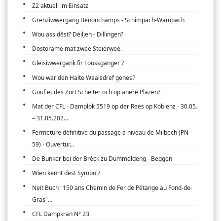
Z2 aktuell im Einsatz
Grenziwwergang Benonchamps - Schimpach-Wampach
Wou ass dëst? Déiljen - Dillingen?
Dostorame mat zwee Steierwee.
Gleisiwwergank fir Foussgänger ?
Wou war den Halte Waalsdref genee?
Gouf et dës Zort Schëlter och op anere Plazen?
Mat der CFL - Damplok 5519 op der Rees op Koblenz - 30.05.
– 31.05.202...
Fermeture définitive du passage à niveau de Milbech (PN
59) - Ouvertur...
De Bunker bei der Bréck zu Dummeldeng - Beggen
Wien kennt dest Symbol?
Neit Buch "150 ans Chemin de Fer de Pétange au Fond-de-
Gras"...
CFL Dampkran N° 23