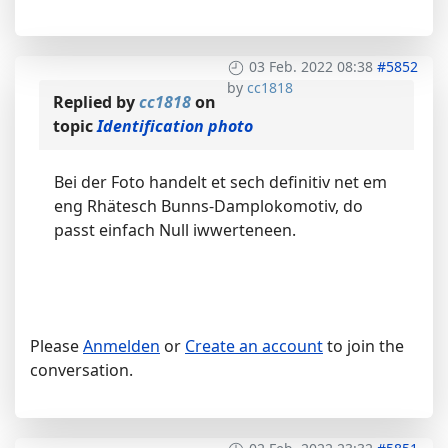
03 Feb. 2022 08:38
#5852
by
cc1818
Replied by
cc1818
on
topic
Identification photo
Bei der Foto handelt et sech definitiv net em
eng Rhätesch Bunns-Damplokomotiv, do
passt einfach Null iwwerteneen.
Please
Anmelden
or
Create an account
to join the
conversation.