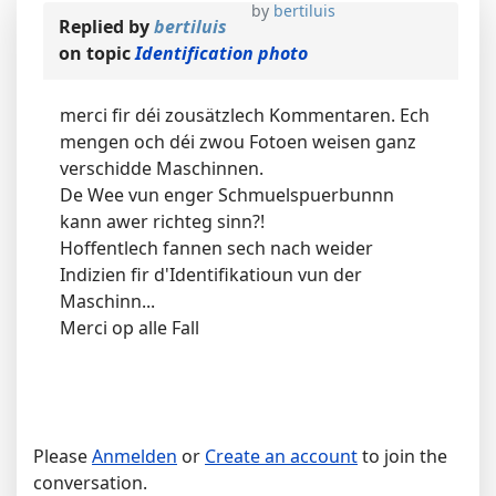
by
bertiluis
Replied by
bertiluis
on topic
Identification photo
merci fir déi zousätzlech Kommentaren. Ech
mengen och déi zwou Fotoen weisen ganz
verschidde Maschinnen.
De Wee vun enger Schmuelspuerbunnn
kann awer richteg sinn?!
Hoffentlech fannen sech nach weider
Indizien fir d'Identifikatioun vun der
Maschinn...
Merci op alle Fall
Please
Anmelden
or
Create an account
to join the
conversation.