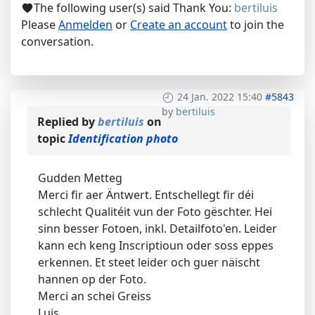
The following user(s) said Thank You:
bertiluis
Please
Anmelden
or
Create an account
to join the
conversation.
24 Jan. 2022 15:40
#5843
by
bertiluis
Replied by
bertiluis
on
topic
Identification photo
Gudden Metteg
Merci fir aer Äntwert. Entschellegt fir déi
schlecht Qualitéit vun der Foto gëschter. Hei
sinn besser Fotoen, inkl. Detailfoto'en. Leider
kann ech keng Inscriptioun oder soss eppes
erkennen. Et steet leider och guer näischt
hannen op der Foto.
Merci an schei Greiss
Luis