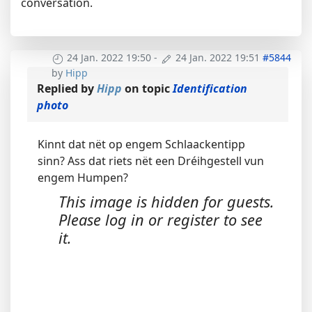
conversation.
24 Jan. 2022 19:50
-
24 Jan. 2022 19:51
#5844
by
Hipp
Replied by
Hipp
on topic
Identification
photo
Kinnt dat nët op engem Schlaackentipp
sinn? Ass dat riets nët een Dréihgestell vun
engem Humpen?
This image is hidden for guests.
Please log in or register to see
it.