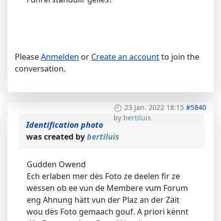
Please
Anmelden
or
Create an account
to join the
conversation.
23 Jan. 2022 18:15
#5840
by
bertiluis
Identification photo
was created by
bertiluis
Gudden Owend
Ech erlaben mer dës Foto ze deelen fir ze
wëssen ob ee vun de Membere vum Forum
eng Ahnung hätt vun der Plaz an der Zäit
wou dës Foto gemaach gouf. A priori kënnt