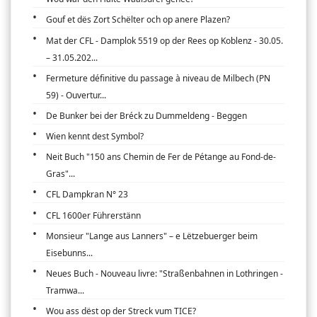
Gouf et dës Zort Schëlter och op anere Plazen?
Mat der CFL - Damplok 5519 op der Rees op Koblenz - 30.05.
– 31.05.202...
Fermeture définitive du passage à niveau de Milbech (PN
59) - Ouvertur...
De Bunker bei der Bréck zu Dummeldeng - Beggen
Wien kennt dest Symbol?
Neit Buch "150 ans Chemin de Fer de Pétange au Fond-de-
Gras"...
CFL Dampkran N° 23
CFL 1600er Führerstänn
Monsieur "Lange aus Lanners" – e Lëtzebuerger beim
Eisebunns...
Neues Buch - Nouveau livre: "Straßenbahnen in Lothringen -
Tramwa...
Wou ass dëst op der Streck vum TICE?