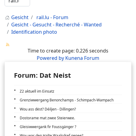
Gesicht
rail.lu - Forum
Gesicht - Gesucht - Recherché - Wanted
Identification photo
Time to create page: 0.226 seconds
Powered by
Kunena Forum
Forum: Dat Neist
Z2 aktuell im Einsatz
Grenziwwergang Benonchamps - Schimpach-Wampach
Wou ass dëst? Déiljen - Dillingen?
Dostorame mat zwee Steierwee.
Gleisiwwergank fir Foussgänger ?
Wou war den Halte Waalsdref genee?