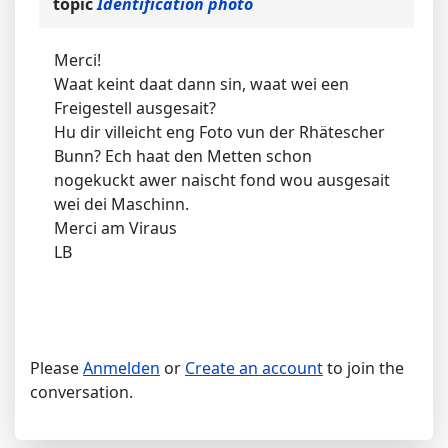
topic
Identification photo
Merci!
Waat keint daat dann sin, waat wei een
Freigestell ausgesait?
Hu dir villeicht eng Foto vun der Rhätescher
Bunn? Ech haat den Metten schon
nogekuckt awer naischt fond wou ausgesait
wei dei Maschinn.
Merci am Viraus
LB
Please
Anmelden
or
Create an account
to join the
conversation.