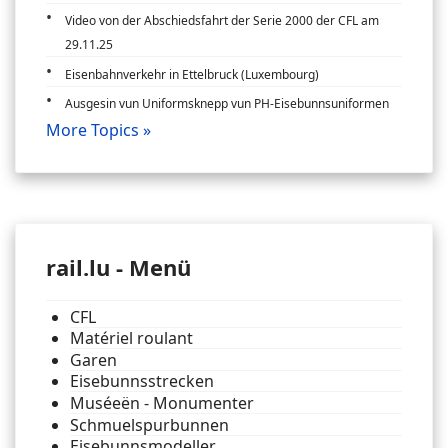
Video von der Abschiedsfahrt der Serie 2000 der CFL am
29.11.25
Eisenbahnverkehr in Ettelbruck (Luxembourg)
Ausgesin vun Uniformsknepp vun PH-Eisebunnsuniformen
More Topics »
rail.lu - Menü
CFL
Matériel roulant
Garen
Eisebunnsstrecken
Muséeën - Monumenter
Schmuelspurbunnen
Eisebunnsmodeller