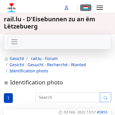
Sprache auswähl
rail.lu - D'Eisebunnen zu an ëm
Lëtzebuerg
Gesicht
rail.lu - Forum
Gesicht - Gesucht - Recherché - Wanted
Identification photo
Identification photo
1
03 Feb. 2022 13:57
#5853