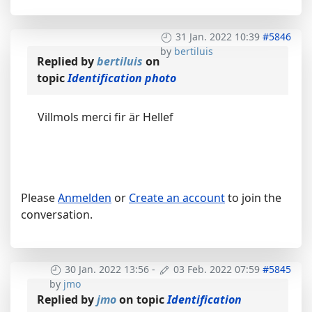
31 Jan. 2022 10:39
#5846
by
bertiluis
Replied by
bertiluis
on
topic
Identification photo
Villmols merci fir är Hellef
Please
Anmelden
or
Create an account
to join the
conversation.
30 Jan. 2022 13:56
-
03 Feb. 2022 07:59
#5845
by
jmo
Replied by
jmo
on topic
Identification