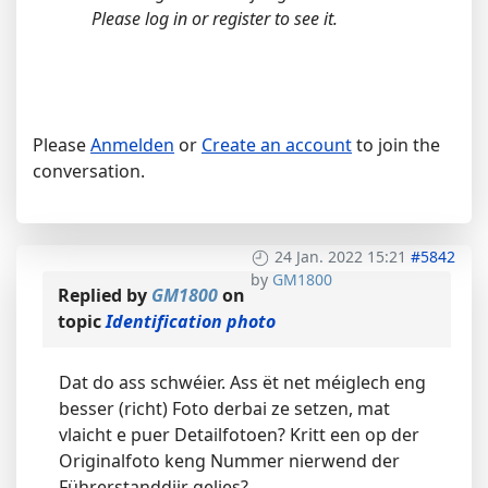
Please log in or register to see it.
Please
Anmelden
or
Create an account
to join the
conversation.
24 Jan. 2022 15:21
#5842
by
GM1800
Replied by
GM1800
on
topic
Identification photo
Dat do ass schwéier. Ass ët net méiglech eng
besser (richt) Foto derbai ze setzen, mat
vlaicht e puer Detailfotoen? Kritt een op der
Originalfoto keng Nummer nierwend der
Führerstanddiir gelies?