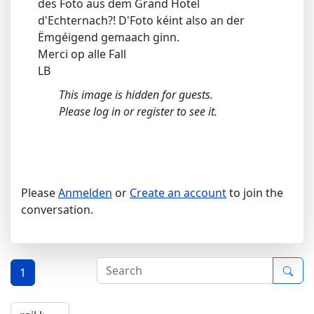
dës Foto aus dem Grand Hotel
d'Echternach?! D'Foto kéint also an der
Ëmgéigend gemaach ginn.
Merci op alle Fall
LB
This image is hidden for guests.
Please log in or register to see it.
Please
Anmelden
or
Create an account
to join the
conversation.
1