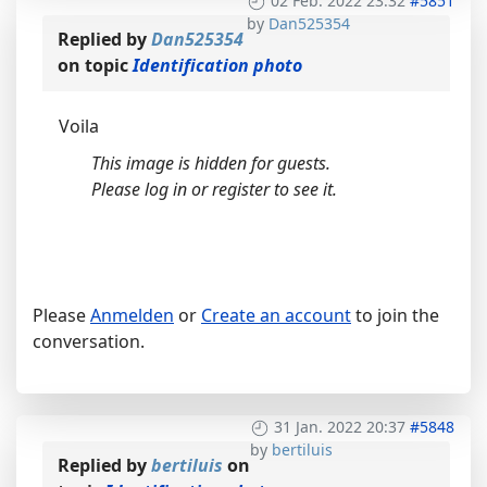
02 Feb. 2022 23:32
#5851
by
Dan525354
Replied by
Dan525354
on topic
Identification photo
Voila
This image is hidden for guests.
Please log in or register to see it.
Please
Anmelden
or
Create an account
to join the
conversation.
31 Jan. 2022 20:37
#5848
by
bertiluis
Replied by
bertiluis
on