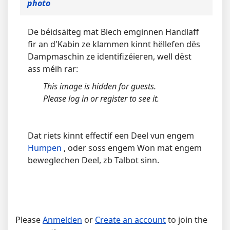
photo
De béidsäiteg mat Blech emginnen Handlaff
fir an d'Kabin ze klammen kinnt hëllefen dës
Dampmaschin ze identifizéieren, well dëst
ass méih rar:
This image is hidden for guests.
Please log in or register to see it.
Dat riets kinnt effectif een Deel vun engem
Humpen
, oder soss engem Won mat engem
beweglechen Deel, zb Talbot sinn.
Please
Anmelden
or
Create an account
to join the