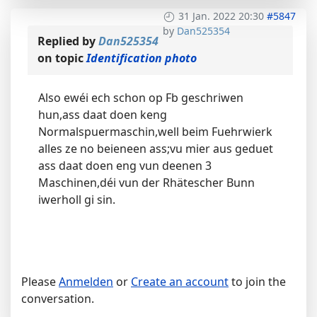
31 Jan. 2022 20:30
#5847
by
Dan525354
Replied by
Dan525354
on topic
Identification photo
Also ewéi ech schon op Fb geschriwen
hun,ass daat doen keng
Normalspuermaschin,well beim Fuehrwierk
alles ze no beieneen ass;vu mier aus geduet
ass daat doen eng vun deenen 3
Maschinen,déi vun der Rhätescher Bunn
iwerholl gi sin.
Please
Anmelden
or
Create an account
to join the
conversation.