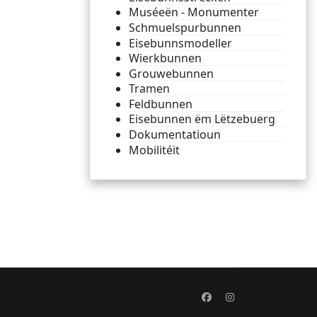
Muséeën - Monumenter
Schmuelspurbunnen
Eisebunnsmodeller
Wierkbunnen
Grouwebunnen
Tramen
Feldbunnen
Eisebunnen ëm Lëtzebuerg
Dokumentatioun
Mobilitéit