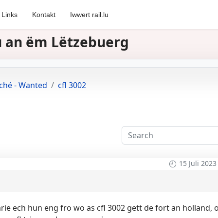
Links
Kontakt
Iwwert rail.lu
zu an ëm Lëtzebuerg
rché - Wanted
cfl 3002
15 Juli 2023
ie ech hun eng fro wo as cfl 3002 gett de fort an holland, 