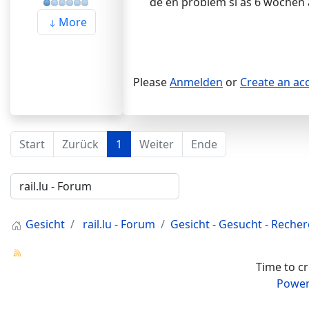
de en problem si as 6 wochen 
More
Please
Anmelden
or
Create an ac
Start
Zurück
1
Weiter
Ende
Gesicht
rail.lu - Forum
Gesicht - Gesucht - Reche
Time to c
Power