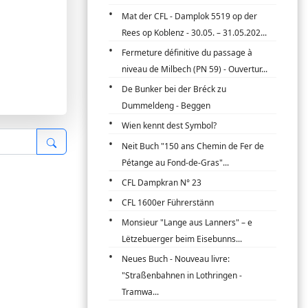
Mat der CFL - Damplok 5519 op der
Rees op Koblenz - 30.05. – 31.05.202...
Fermeture définitive du passage à
niveau de Milbech (PN 59) - Ouvertur...
De Bunker bei der Bréck zu
Dummeldeng - Beggen
Wien kennt dest Symbol?
Neit Buch "150 ans Chemin de Fer de
Pétange au Fond-de-Gras"...
CFL Dampkran N° 23
CFL 1600er Führerstänn
Monsieur "Lange aus Lanners" – e
Lëtzebuerger beim Eisebunns...
Neues Buch - Nouveau livre:
"Straßenbahnen in Lothringen -
Tramwa...