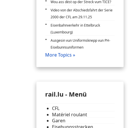
Wou ass dëst op der Streck vum TICE?
Video von der Abschiedsfahrt der Serie
2000 der CFL am 29.11.25
Eisenbahnverkehr in Ettelbruck
(Luxembourg)
Ausgesin vun Uniformsknepp vun PH-
Eisebunnsuniformen
More Topics »
rail.lu - Menü
CFL
Matériel roulant
Garen
Eisebunnsstrecken