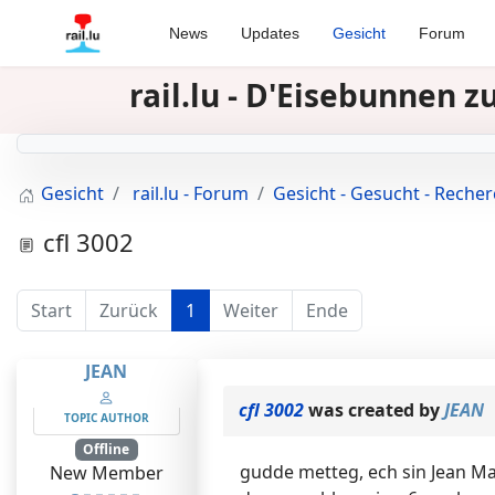
News
Updates
Gesicht
Forum
rail.lu - D'Eisebunnen 
Gesicht
rail.lu - Forum
Gesicht - Gesucht - Reche
cfl 3002
Start
Zurück
1
Weiter
Ende
JEAN
cfl 3002
was created by
JEAN
TOPIC AUTHOR
Offline
gudde metteg, ech sin Jean Mar
New Member