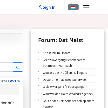
Sprache auswählen
Sign In
Forum: Dat Neist
Z2 aktuell im Einsatz
Grenziwwergang Benonchamps -
Schimpach-Wampach
Wou ass dëst? Déiljen - Dillingen?
Dostorame mat zwee Steierwee.
 18:43
#5974
Gleisiwwergank fir Foussgänger ?
Wou war den Halte Waalsdref genee?
Gouf et dës Zort Schëlter och op anere
oder hüt
Plazen?