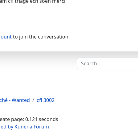
am cfl triage ech soen merci
count
to join the conversation.
rché - Wanted
cfl 3002
reate page: 0.121 seconds
ed by
Kunena Forum