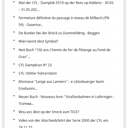
Mat der CFL - Damplok 5519 op der Rees op Koblenz - 30.05.
– 31.05.202...
Fermeture définitive du passage à niveau de Milbech (PN
59) - Ouvertur...
De Bunker bei der Bréck zu Dummeldeng - Beggen
Wien kennt dest Symbol?
Neit Buch "150 ans Chemin de Fer de Pétange au Fond-de-
Gras"...
CFL Dampkran N° 23
CFL 1600er Führerstänn
Monsieur "Lange aus Lanners" – e Lëtzebuerger beim
Eisebunns...
Neues Buch - Nouveau livre: "Straßenbahnen in Lothringen -
Tramwa...
Wou ass dëst op der Streck vum TICE?
Video von der Abschiedsfahrt der Serie 2000 der CFL am
29.11.25