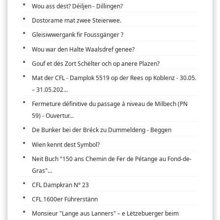
Wou ass dëst? Déiljen - Dillingen?
Dostorame mat zwee Steierwee.
Gleisiwwergank fir Foussgänger ?
Wou war den Halte Waalsdref genee?
Gouf et dës Zort Schëlter och op anere Plazen?
Mat der CFL - Damplok 5519 op der Rees op Koblenz - 30.05.
– 31.05.202...
Fermeture définitive du passage à niveau de Milbech (PN
59) - Ouvertur...
De Bunker bei der Bréck zu Dummeldeng - Beggen
Wien kennt dest Symbol?
Neit Buch "150 ans Chemin de Fer de Pétange au Fond-de-
Gras"...
CFL Dampkran N° 23
CFL 1600er Führerstänn
Monsieur "Lange aus Lanners" – e Lëtzebuerger beim