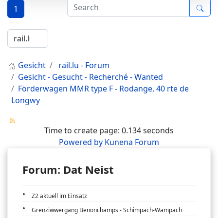
1
Gesicht
rail.lu - Forum
Gesicht - Gesucht - Recherché - Wanted
Förderwagen MMR type F - Rodange, 40 rte de
Longwy
Time to create page: 0.134 seconds
Powered by
Kunena Forum
Forum: Dat Neist
Z2 aktuell im Einsatz
Grenziwwergang Benonchamps - Schimpach-Wampach