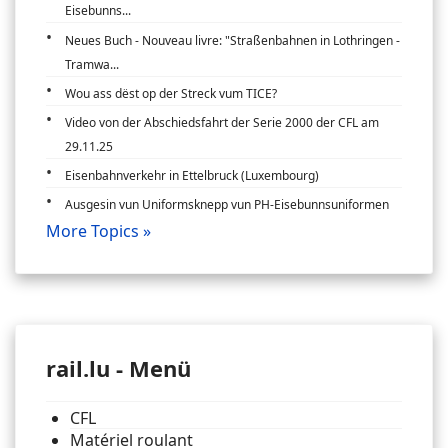
Eisebunns...
Neues Buch - Nouveau livre: "Straßenbahnen in Lothringen -
Tramwa...
Wou ass dëst op der Streck vum TICE?
Video von der Abschiedsfahrt der Serie 2000 der CFL am
29.11.25
Eisenbahnverkehr in Ettelbruck (Luxembourg)
Ausgesin vun Uniformsknepp vun PH-Eisebunnsuniformen
More Topics »
rail.lu - Menü
CFL
Matériel roulant