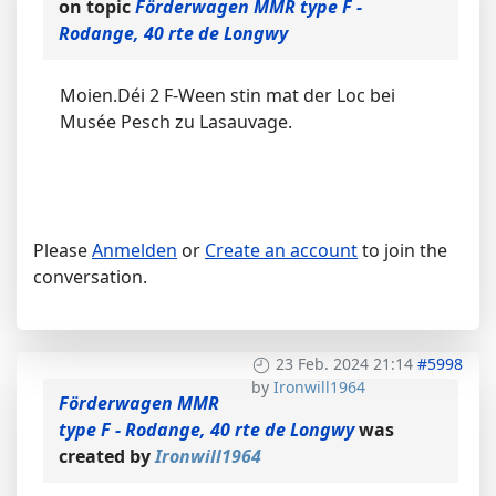
on topic
Förderwagen MMR type F -
Rodange, 40 rte de Longwy
Moien.Déi 2 F-Ween stin mat der Loc bei
Musée Pesch zu Lasauvage.
Please
Anmelden
or
Create an account
to join the
conversation.
23 Feb. 2024 21:14
#5998
by
Ironwill1964
Förderwagen MMR
type F - Rodange, 40 rte de Longwy
was
created by
Ironwill1964