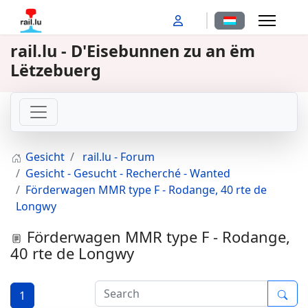
Sprache auswähl
rail.lu - D'Eisebunnen zu an ëm
Lëtzebuerg
Gesicht
rail.lu - Forum
Gesicht - Gesucht - Recherché - Wanted
Förderwagen MMR type F - Rodange, 40 rte de
Longwy
Förderwagen MMR type F - Rodange,
40 rte de Longwy
1