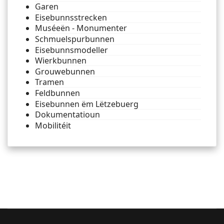
Garen
Eisebunnsstrecken
Muséeën - Monumenter
Schmuelspurbunnen
Eisebunnsmodeller
Wierkbunnen
Grouwebunnen
Tramen
Feldbunnen
Eisebunnen ëm Lëtzebuerg
Dokumentatioun
Mobilitéit