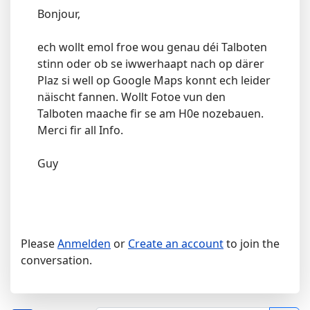
Bonjour,
ech wollt emol froe wou genau déi Talboten
stinn oder ob se iwwerhaapt nach op därer
Plaz si well op Google Maps konnt ech leider
näischt fannen. Wollt Fotoe vun den
Talboten maache fir se am H0e nozebauen.
Merci fir all Info.
Guy
Please
Anmelden
or
Create an account
to join the
conversation.