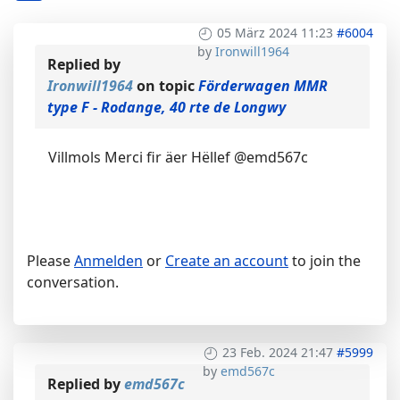
05 März 2024 11:23
#6004
by
Ironwill1964
Replied by
Ironwill1964
on topic
Förderwagen MMR
type F - Rodange, 40 rte de Longwy
Villmols Merci fir äer Hëllef @emd567c
Please
Anmelden
or
Create an account
to join the
conversation.
23 Feb. 2024 21:47
#5999
by
emd567c
Replied by
emd567c