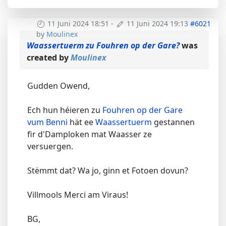
11 Juni 2024 18:51
-
11 Juni 2024 19:13
#6021
by
Moulinex
Waassertuerm zu Fouhren op der Gare?
was
created by
Moulinex
Gudden Owend,
Ech hun héieren zu
Fouhren op der Gare
vum Benni
hät ee
Waassertuerm
gestannen
fir d'Damploken mat Waasser ze
versuergen.
Stëmmt dat? Wa jo, ginn et Fotoen dovun?
Villmools Merci am Viraus!
BG,