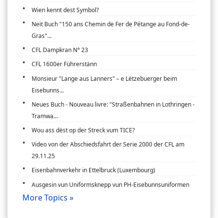
Wien kennt dest Symbol?
Neit Buch "150 ans Chemin de Fer de Pétange au Fond-de-
Gras"...
CFL Dampkran N° 23
CFL 1600er Führerstänn
Monsieur "Lange aus Lanners" – e Lëtzebuerger beim
Eisebunns...
Neues Buch - Nouveau livre: "Straßenbahnen in Lothringen -
Tramwa...
Wou ass dëst op der Streck vum TICE?
Video von der Abschiedsfahrt der Serie 2000 der CFL am
29.11.25
Eisenbahnverkehr in Ettelbruck (Luxembourg)
Ausgesin vun Uniformsknepp vun PH-Eisebunnsuniformen
More Topics »