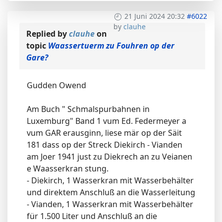
21 Juni 2024 20:32
#6022
by
clauhe
Replied by
clauhe
on
topic
Waassertuerm zu Fouhren op der
Gare?
Gudden Owend
Am Buch " Schmalspurbahnen in
Luxemburg" Band 1 vum Ed. Federmeyer a
vum GAR erausginn, liese mär op der Säit
181 dass op der Streck Diekirch - Vianden
am Joer 1941 just zu Diekrech an zu Veianen
e Waasserkran stung.
- Diekirch, 1 Wasserkran mit Wasserbehälter
und direktem Anschluß an die Wasserleitung
- Vianden, 1 Wasserkran mit Wasserbehälter
für 1.500 Liter und Anschluß an die