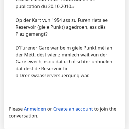
publication du 20.10.2010.»
Op der Kart vun 1954 ass zu Furen riets ee
Reservoir (giele Punkt) agedroen, ass dës
Plaz gemengt?
D'Furener Gare war beim giele Punkt méi an
der Mëtt, dëst wier zimmlech wäit vun der
Gare ewech, esou dat ech éischter unhuelen
dat dëst de Reservoir fir
d'Drënkwaasserversuergung war.
Please
Anmelden
or
Create an account
to join the
conversation.