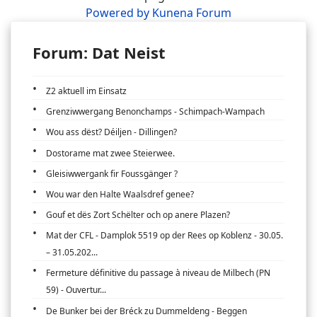
Powered by
Kunena Forum
Forum: Dat Neist
Z2 aktuell im Einsatz
Grenziwwergang Benonchamps - Schimpach-Wampach
Wou ass dëst? Déiljen - Dillingen?
Dostorame mat zwee Steierwee.
Gleisiwwergank fir Foussgänger ?
Wou war den Halte Waalsdref genee?
Gouf et dës Zort Schëlter och op anere Plazen?
Mat der CFL - Damplok 5519 op der Rees op Koblenz - 30.05.
– 31.05.202...
Fermeture définitive du passage à niveau de Milbech (PN
59) - Ouvertur...
De Bunker bei der Bréck zu Dummeldeng - Beggen