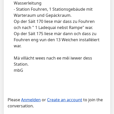
Wasserleitung
- Station Fouhren, 1 Stationsgebäude mit
Warteraum und Gepäckraum.
Op der Säit 170 liese mär dass zu Fouhren
och nach " 1 Ladequai nebst Rampe" war.
Op der Säit 175 liese mär dann och dass zu
Fouhren eng vun den 13 Weichen installéiert
war.
Mä villächt wees nach ee méi iwwer dess
Station.
mbG
Please
Anmelden
or
Create an account
to join the
conversation.