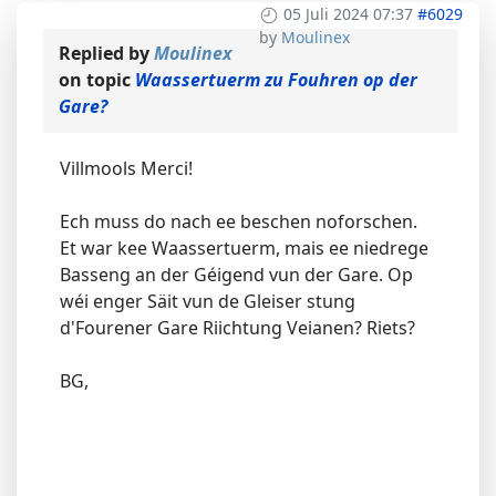
05 Juli 2024 07:37
#6029
by
Moulinex
Replied by
Moulinex
on topic
Waassertuerm zu Fouhren op der
Gare?
Villmools Merci!
Ech muss do nach ee beschen noforschen.
Et war kee Waassertuerm, mais ee niedrege
Basseng an der Géigend vun der Gare. Op
wéi enger Säit vun de Gleiser stung
d'Fourener Gare Riichtung Veianen? Riets?
BG,