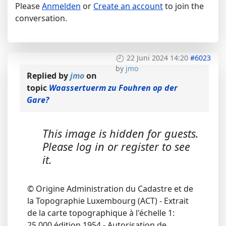
Please
Anmelden
or
Create an account
to join the
conversation.
22 Juni 2024 14:20
#6023
by
jmo
Replied by
jmo
on
topic
Waassertuerm zu Fouhren op der
Gare?
This image is hidden for guests.
Please log in or register to see
it.
© Origine Administration du Cadastre et de
la Topographie Luxembourg (ACT) - Extrait
de la carte topographique à l'échelle 1:
25.000 édition 1954 - Autorisation de