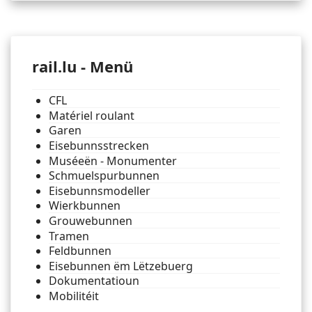
rail.lu - Menü
CFL
Matériel roulant
Garen
Eisebunnsstrecken
Muséeën - Monumenter
Schmuelspurbunnen
Eisebunnsmodeller
Wierkbunnen
Grouwebunnen
Tramen
Feldbunnen
Eisebunnen ëm Lëtzebuerg
Dokumentatioun
Mobilitéit