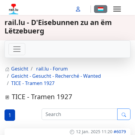
Sprache auswähl
rail.lu - D'Eisebunnen zu an ëm
Lëtzebuerg
Gesicht
rail.lu - Forum
Gesicht - Gesucht - Recherché - Wanted
TICE - Tramen 1927
TICE - Tramen 1927
1
12 Jan. 2025 11:20
#6079