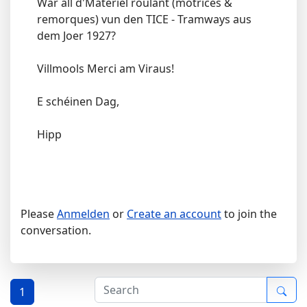
War all d'Matériel roulant (motrices &
remorques) vun den TICE - Tramways aus
dem Joer 1927?
Villmools Merci am Viraus!
E schéinen Dag,
Hipp
Please
Anmelden
or
Create an account
to join the
conversation.
1