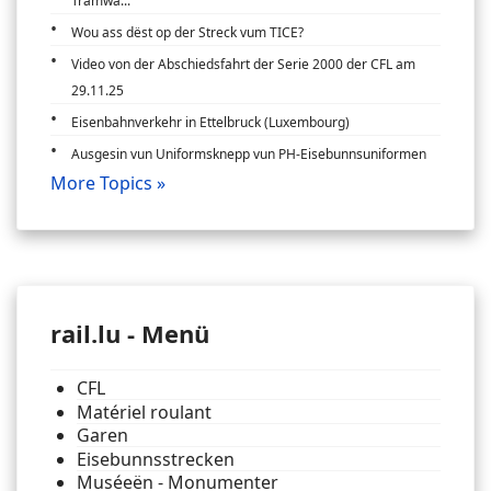
Tramwa...
Wou ass dëst op der Streck vum TICE?
Video von der Abschiedsfahrt der Serie 2000 der CFL am
29.11.25
Eisenbahnverkehr in Ettelbruck (Luxembourg)
Ausgesin vun Uniformsknepp vun PH-Eisebunnsuniformen
More Topics »
rail.lu - Menü
CFL
Matériel roulant
Garen
Eisebunnsstrecken
Muséeën - Monumenter