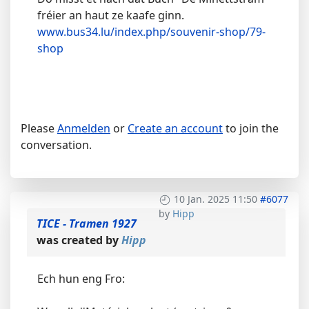
fréier an haut ze kaafe ginn.
www.bus34.lu/index.php/souvenir-shop/79-
shop
Please
Anmelden
or
Create an account
to join the
conversation.
10 Jan. 2025 11:50
#6077
by
Hipp
TICE - Tramen 1927
was created by
Hipp
Ech hun eng Fro: