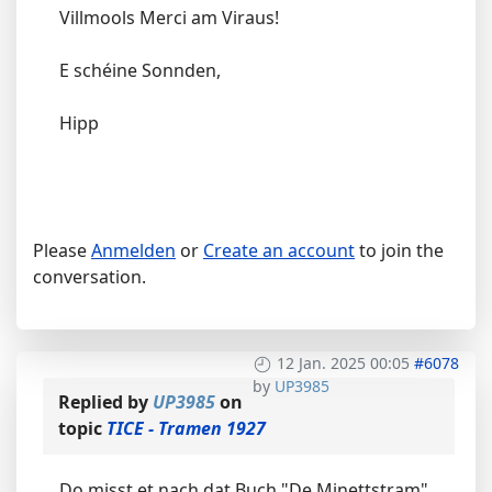
Villmools Merci am Viraus!
E schéine Sonnden,
Hipp
Please
Anmelden
or
Create an account
to join the
conversation.
12 Jan. 2025 00:05
#6078
by
UP3985
Replied by
UP3985
on
topic
TICE - Tramen 1927
Do misst et nach dat Buch "De Minettstram"