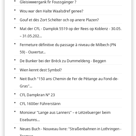
Gleisiwwergank fir Foussgänger ?
Wou war den Halte Waalsdref genee?
Gouf et dës Zort Schëlter och op anere Plazen?
Mat der CFL - Damplok 5519 op der Rees op Koblenz - 30.05.
– 31.05.202...
Fermeture définitive du passage à niveau de Milbech (PN
59) - Ouvertur...
De Bunker bei der Bréck zu Dummeldeng - Beggen
Wien kennt dest Symbol?
Neit Buch "150 ans Chemin de Fer de Pétange au Fond-de-
Gras"...
CFL Dampkran N° 23
CFL 1600er Führerstänn
Monsieur "Lange aus Lanners" – e Lëtzebuerger beim
Eisebunns...
Neues Buch - Nouveau livre: "Straßenbahnen in Lothringen -