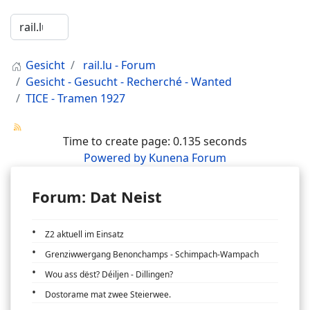
Gesicht
rail.lu - Forum
Gesicht - Gesucht - Recherché - Wanted
TICE - Tramen 1927
Time to create page: 0.135 seconds
Powered by
Kunena Forum
Forum: Dat Neist
Z2 aktuell im Einsatz
Grenziwwergang Benonchamps - Schimpach-Wampach
Wou ass dëst? Déiljen - Dillingen?
Dostorame mat zwee Steierwee.