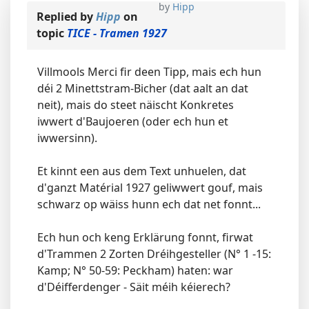
by
Hipp
Replied by
Hipp
on
topic
TICE - Tramen 1927
Villmools Merci fir deen Tipp, mais ech hun
déi 2 Minettstram-Bicher (dat aalt an dat
neit), mais do steet näischt Konkretes
iwwert d'Baujoeren (oder ech hun et
iwwersinn).
Et kinnt een aus dem Text unhuelen, dat
d'ganzt Matérial 1927 geliwwert gouf, mais
schwarz op wäiss hunn ech dat net fonnt...
Ech hun och keng Erklärung fonnt, firwat
d'Trammen 2 Zorten Dréihgesteller (N° 1 -15:
Kamp; N° 50-59: Peckham) haten: war
d'Déifferdenger - Säit méih kéierech?