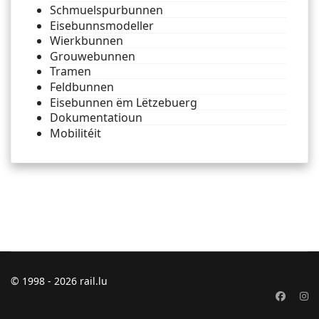
Schmuelspurbunnen
Eisebunnsmodeller
Wierkbunnen
Grouwebunnen
Tramen
Feldbunnen
Eisebunnen ëm Lëtzebuerg
Dokumentatioun
Mobilitéit
© 1998 - 2026 rail.lu