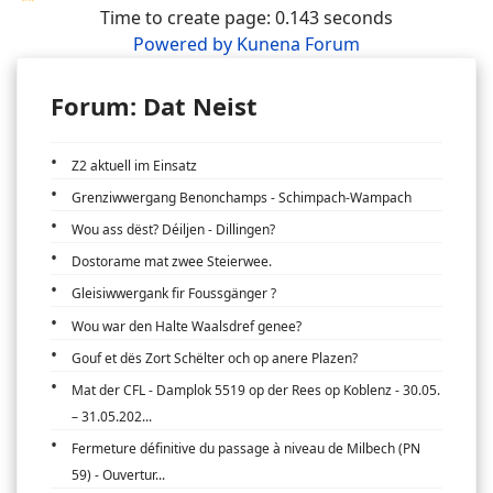
Time to create page: 0.143 seconds
Powered by
Kunena Forum
Forum: Dat Neist
Z2 aktuell im Einsatz
Grenziwwergang Benonchamps - Schimpach-Wampach
Wou ass dëst? Déiljen - Dillingen?
Dostorame mat zwee Steierwee.
Gleisiwwergank fir Foussgänger ?
Wou war den Halte Waalsdref genee?
Gouf et dës Zort Schëlter och op anere Plazen?
Mat der CFL - Damplok 5519 op der Rees op Koblenz - 30.05.
– 31.05.202...
Fermeture définitive du passage à niveau de Milbech (PN
59) - Ouvertur...