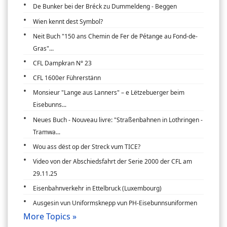
De Bunker bei der Bréck zu Dummeldeng - Beggen
Wien kennt dest Symbol?
Neit Buch "150 ans Chemin de Fer de Pétange au Fond-de-
Gras"...
CFL Dampkran N° 23
CFL 1600er Führerstänn
Monsieur "Lange aus Lanners" – e Lëtzebuerger beim
Eisebunns...
Neues Buch - Nouveau livre: "Straßenbahnen in Lothringen -
Tramwa...
Wou ass dëst op der Streck vum TICE?
Video von der Abschiedsfahrt der Serie 2000 der CFL am
29.11.25
Eisenbahnverkehr in Ettelbruck (Luxembourg)
Ausgesin vun Uniformsknepp vun PH-Eisebunnsuniformen
More Topics »