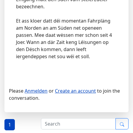
bezeechnen.
Et ass kloer datt déi momentan Fahrpläng
am Norden an am Süden net openeen
passen. Mee daat wëssen mer schon seit 4
Joer. Wann an där Zaït keng Léisungen op
den Dësch kommen, dann leeft
iergendeppes net sou wéi et soll.
Please
Anmelden
or
Create an account
to join the
conversation.
1