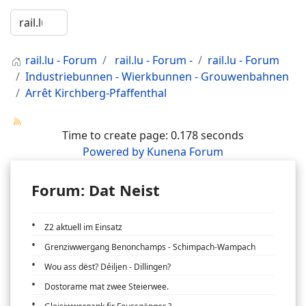
rail.lu - Forum
rail.lu - Forum -
rail.lu - Forum
Industriebunnen - Wierkbunnen - Grouwenbahnen
Arrêt Kirchberg-Pfaffenthal
Time to create page: 0.178 seconds
Powered by
Kunena Forum
Forum: Dat Neist
Z2 aktuell im Einsatz
Grenziwwergang Benonchamps - Schimpach-Wampach
Wou ass dëst? Déiljen - Dillingen?
Dostorame mat zwee Steierwee.