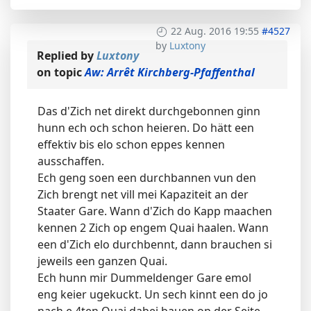
22 Aug. 2016 19:55
#4527
by
Luxtony
Replied by
Luxtony
on topic
Aw: Arrêt Kirchberg-Pfaffenthal
Das d'Zich net direkt durchgebonnen ginn
hunn ech och schon heieren. Do hätt een
effektiv bis elo schon eppes kennen
ausschaffen.
Ech geng soen een durchbannen vun den
Zich brengt net vill mei Kapaziteit an der
Staater Gare. Wann d'Zich do Kapp maachen
kennen 2 Zich op engem Quai haalen. Wann
een d'Zich elo durchbennt, dann brauchen si
jeweils een ganzen Quai.
Ech hunn mir Dummeldenger Gare emol
eng keier ugekuckt. Un sech kinnt een do jo