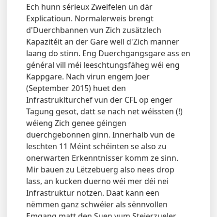
Ech hunn sérieux Zweifelen un där
Explicatioun. Normalerweis brengt
d'Duerchbannen vun Zich zusätzlech
Kapazitéit an der Gare well d'Zich manner
laang do stinn. Eng Duerchgangsgare ass en
général vill méi leeschtungsfäheg wéi eng
Kappgare. Nach virun engem Joer
(September 2015) huet den
Infrastruklturchef vun der CFL op enger
Tagung gesot, datt se nach net wéissten (!)
wéieng Zich genee géingen
duerchgebonnen ginn. Innerhalb vun de
leschten 11 Méint schéinten se also zu
onerwarten Erkenntnisser komm ze sinn.
Mir bauen zu Lëtzebuerg also nees drop
lass, an kucken duerno wéi mer déi nei
Infrastruktur notzen. Daat kann een
nëmmen ganz schwéier als sënnvollen
Emgang matt den Suen vum Steierzueler