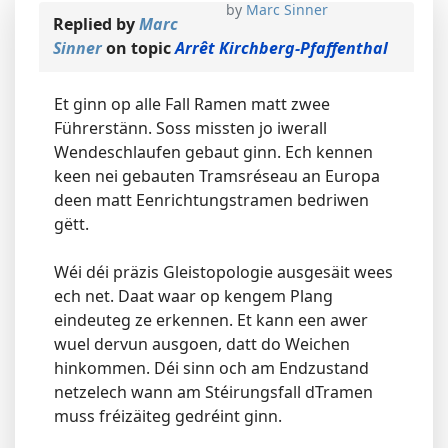
by
Marc Sinner
Replied by
Marc
Sinner
on topic
Arrêt Kirchberg-Pfaffenthal
Et ginn op alle Fall Ramen matt zwee
Führerstänn. Soss missten jo iwerall
Wendeschlaufen gebaut ginn. Ech kennen
keen nei gebauten Tramsréseau an Europa
deen matt Eenrichtungstramen bedriwen
gëtt.
Wéi déi präzis Gleistopologie ausgesäit wees
ech net. Daat waar op kengem Plang
eindeuteg ze erkennen. Et kann een awer
wuel dervun ausgoen, datt do Weichen
hinkommen. Déi sinn och am Endzustand
netzelech wann am Stéirungsfall dTramen
muss fréizäiteg gedréint ginn.