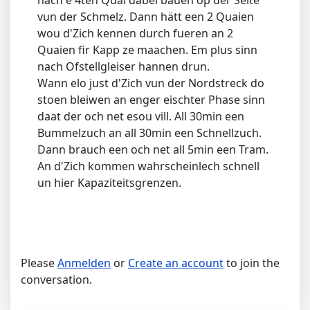
nach e 4ten Quai dabei bauen op der Seite
vun der Schmelz. Dann hätt een 2 Quaien
wou d'Zich kennen durch fueren an 2
Quaien fir Kapp ze maachen. Em plus sinn
nach Ofstellgleiser hannen drun.
Wann elo just d'Zich vun der Nordstreck do
stoen bleiwen an enger eischter Phase sinn
daat der och net esou vill. All 30min een
Bummelzuch an all 30min een Schnellzuch.
Dann brauch een och net all 5min een Tram.
An d'Zich kommen wahrscheinlech schnell
un hier Kapaziteitsgrenzen.
Please
Anmelden
or
Create an account
to join the
conversation.