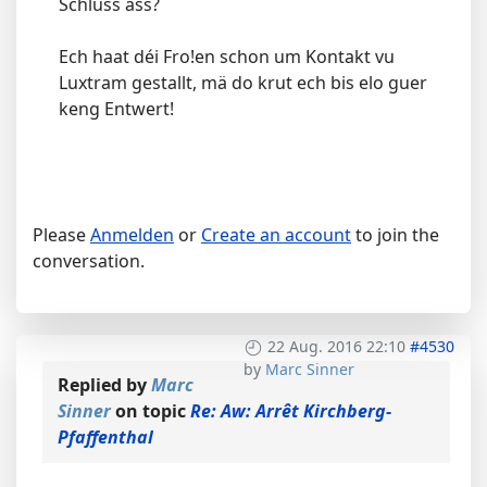
Schluss ass?
Ech haat déi Fro!en schon um Kontakt vu
Luxtram gestallt, mä do krut ech bis elo guer
keng Entwert!
Please
Anmelden
or
Create an account
to join the
conversation.
22 Aug. 2016 22:10
#4530
by
Marc Sinner
Replied by
Marc
Sinner
on topic
Re: Aw: Arrêt Kirchberg-
Pfaffenthal