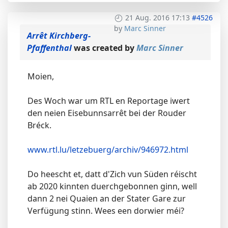
21 Aug. 2016 17:13
#4526
by
Marc Sinner
Arrêt Kirchberg-
Pfaffenthal
was created by
Marc Sinner
Moien,
Des Woch war um RTL en Reportage iwert
den neien Eisebunnsarrêt bei der Rouder
Bréck.
www.rtl.lu/letzebuerg/archiv/946972.html
Do heescht et, datt d'Zich vun Süden réischt
ab 2020 kinnten duerchgebonnen ginn, well
dann 2 nei Quaien an der Stater Gare zur
Verfügung stinn. Wees een dorwier méi?