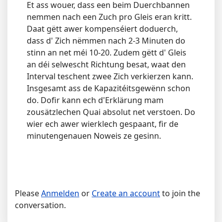
Et ass wouer, dass een beim Duerchbannen
nemmen nach een Zuch pro Gleis eran kritt.
Daat gëtt awer kompenséiert doduerch,
dass d' Zich nëmmen nach 2-3 Minuten do
stinn an net méi 10-20. Zudem gëtt d' Gleis
an déi selwescht Richtung besat, waat den
Interval teschent zwee Zich verkierzen kann.
Insgesamt ass de Kapazitéitsgewënn schon
do. Dofir kann ech d'Erklärung mam
zousätzlechen Quai absolut net verstoen. Do
wier ech awer wierklech gespaant, fir de
minutengenauen Noweis ze gesinn.
Please
Anmelden
or
Create an account
to join the
conversation.