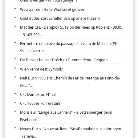
Gleisiwwergank fir Foussgänger ?
Wou war den Halte Waalsdref genee?
Gouf et dës Zort Schëlter och op anere Plazen?
Mat der CFL - Damplok 5519 op der Rees op Koblenz - 30.05.
– 31.05.202...
Fermeture définitive du passage à niveau de Milbech (PN
59) - Ouvertur...
De Bunker bei der Bréck zu Dummeldeng - Beggen
Wien kennt dest Symbol?
Neit Buch "150 ans Chemin de Fer de Pétange au Fond-de-
Gras"...
CFL Dampkran N° 23
CFL 1600er Führerstänn
Monsieur "Lange aus Lanners" – e Lëtzebuerger beim
Eisebunns...
Neues Buch - Nouveau livre: "Straßenbahnen in Lothringen -
Tramwa...