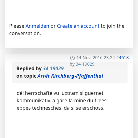
Please
Anmelden
or
Create an account
to join the
conversation.
14 Nov. 2016 23:24
#4618
by
34-19029
Replied by
34-19029
on topic
Arrêt Kirchberg-Pfaffenthal
déi herrschafte vu luxtram si guernet
kommunikativ. a gare-la-mine du frees
eppes technesches, da si se erschoss.