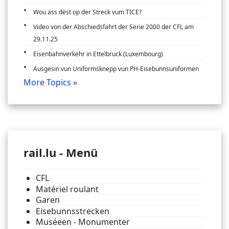
Wou ass dëst op der Streck vum TICE?
Video von der Abschiedsfahrt der Serie 2000 der CFL am
29.11.25
Eisenbahnverkehr in Ettelbruck (Luxembourg)
Ausgesin vun Uniformsknepp vun PH-Eisebunnsuniformen
More Topics »
rail.lu - Menü
CFL
Matériel roulant
Garen
Eisebunnsstrecken
Muséeën - Monumenter