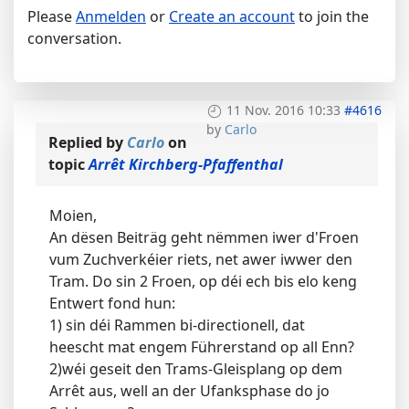
Please
Anmelden
or
Create an account
to join the
conversation.
11 Nov. 2016 10:33
#4616
by
Carlo
Replied by
Carlo
on
topic
Arrêt Kirchberg-Pfaffenthal
Moien,
An dësen Beiträg geht nëmmen iwer d'Froen
vum Zuchverkéier riets, net awer iwwer den
Tram. Do sin 2 Froen, op déi ech bis elo keng
Entwert fond hun:
1) sin déi Rammen bi-directionell, dat
heescht mat engem Führerstand op all Enn?
2)wéi geseit den Trams-Gleisplang op dem
Arrêt aus, well an der Ufanksphase do jo