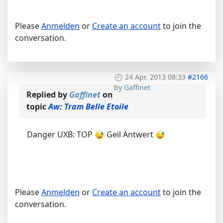
Please
Anmelden
or
Create an account
to join the
conversation.
24 Apr. 2013 08:33
#2166
by
Gaffinet
Replied by
Gaffinet
on
topic
Aw: Tram Belle Etoile
Danger UXB: TOP
Geil Äntwert
Please
Anmelden
or
Create an account
to join the
conversation.