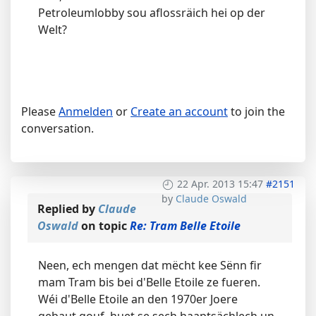
Petroleumlobby sou aflossräich hei op der
Welt?
Please
Anmelden
or
Create an account
to join the
conversation.
22 Apr. 2013 15:47
#2151
by
Claude Oswald
Replied by
Claude
Oswald
on topic
Re: Tram Belle Etoile
Neen, ech mengen dat mëcht kee Sënn fir
mam Tram bis bei d'Belle Etoile ze fueren.
Wéi d'Belle Etoile an den 1970er Joere