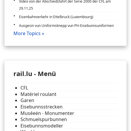
Video von der Abschiedsfahrt der Serie 2000 der CFL am
29.11.25
Eisenbahnverkehr in Ettelbruck (Luxembourg)
Ausgesin vun Uniformsknepp vun PH-Eisebunnsuniformen
More Topics »
rail.lu - Menü
CFL
Matériel roulant
Garen
Eisebunnsstrecken
Muséeën - Monumenter
Schmuelspurbunnen
Eisebunnsmodeller