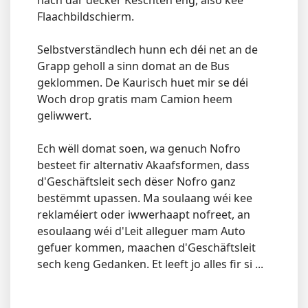
nach där décker Këschten eng, also kee
Flaachbildschierm.
Selbstverständlech hunn ech déi net an de
Grapp geholl a sinn domat an de Bus
geklommen. De Kaurisch huet mir se déi
Woch drop gratis mam Camion heem
geliwwert.
Ech wëll domat soen, wa genuch Nofro
besteet fir alternativ Akaafsformen, dass
d'Geschäftsleit sech dëser Nofro ganz
bestëmmt upassen. Ma soulaang wéi kee
reklaméiert oder iwwerhaapt nofreet, an
esoulaang wéi d'Leit alleguer mam Auto
gefuer kommen, maachen d'Geschäftsleit
sech keng Gedanken. Et leeft jo alles fir si ...