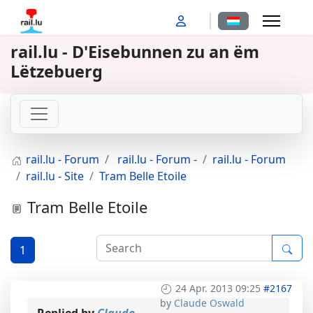
Sprache auswähl
rail.lu - D'Eisebunnen zu an ëm
Lëtzebuerg
rail.lu - Forum
rail.lu - Forum -
rail.lu - Forum
rail.lu - Site
Tram Belle Etoile
Tram Belle Etoile
1
24 Apr. 2013 09:25
#2167
by
Claude Oswald