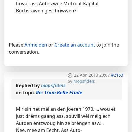
firwat ass Auto zwee Mol mat Kapital
Buchstawen geschriwwen?
Please
Anmelden
or
Create an account
to join the
conversation.
22 Apr. 2013 20:07
#2153
by
mopsfidels
Replied by
mopsfidels
on topic
Re: Tram Belle Etoile
Mir sin net méi an den Joeren 1970. ... wou et
just drëms gaang ass, souvill wéi méiglech
Autoen entzwoug hin ze bréngen asw...
Nee, mee am Eecht. Ass Auto-