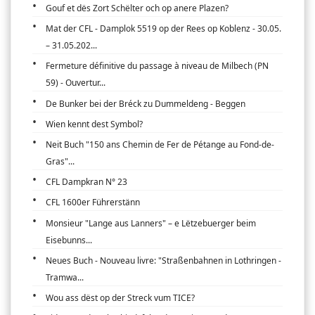
Gouf et dës Zort Schëlter och op anere Plazen?
Mat der CFL - Damplok 5519 op der Rees op Koblenz - 30.05.
– 31.05.202...
Fermeture définitive du passage à niveau de Milbech (PN
59) - Ouvertur...
De Bunker bei der Bréck zu Dummeldeng - Beggen
Wien kennt dest Symbol?
Neit Buch "150 ans Chemin de Fer de Pétange au Fond-de-
Gras"...
CFL Dampkran N° 23
CFL 1600er Führerstänn
Monsieur "Lange aus Lanners" – e Lëtzebuerger beim
Eisebunns...
Neues Buch - Nouveau livre: "Straßenbahnen in Lothringen -
Tramwa...
Wou ass dëst op der Streck vum TICE?