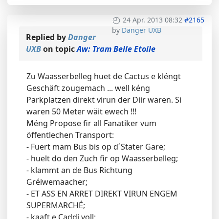
24 Apr. 2013 08:32
#2165
by
Danger UXB
Replied by
Danger
UXB
on topic
Aw: Tram Belle Etoile
Zu Waasserbelleg huet de Cactus e kléngt
Geschäft zougemach ... well kéng
Parkplatzen direkt virun der Diir waren. Si
waren 50 Meter wäit ewech !!!
Méng Propose fir all Fanatiker vum
öffentlechen Transport:
- Fuert mam Bus bis op d´Stater Gare;
- huelt do den Zuch fir op Waasserbelleg;
- klammt an de Bus Richtung
Gréiwemaacher;
- ET ASS EN ARRET DIREKT VIRUN ENGEM
SUPERMARCHÉ;
- kaaft e Caddi voll;