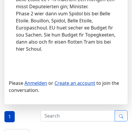
misst Deputeierten gin; Minister.
Phase 2 wier dann vum Spidol bis bei Belle
Etoile. Bouillon, Spidol, Belle Etoile,
Europaschoul. EU huet secher ee Budget fir
sou Sachen. Sie hun Budget fir Topegkeeten,
dann also och fir eisen flotten Tram bis bei
hier Schoul.
Please
Anmelden
or
Create an account
to join the
conversation.
1