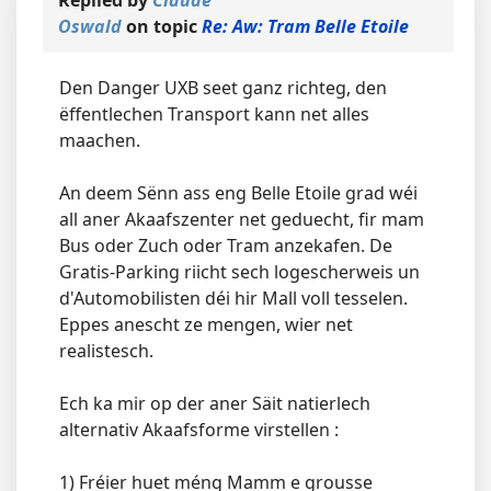
Replied by
Claude
Oswald
on topic
Re: Aw: Tram Belle Etoile
Den Danger UXB seet ganz richteg, den
ëffentlechen Transport kann net alles
maachen.
An deem Sënn ass eng Belle Etoile grad wéi
all aner Akaafszenter net geduecht, fir mam
Bus oder Zuch oder Tram anzekafen. De
Gratis-Parking riicht sech logescherweis un
d'Automobilisten déi hir Mall voll tesselen.
Eppes anescht ze mengen, wier net
realistesch.
Ech ka mir op der aner Säit natierlech
alternativ Akaafsforme virstellen :
1) Fréier huet méng Mamm e grousse