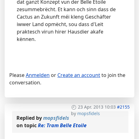
dat ganzt Konzept vun der Belle Etoile
zesummebrëcht. Et kann och sinn dass de
Cactus an Zukunft méi kleng Geschäfter
iwwer Land opmëcht, sou dass d'Leit
praktesch virun hirer Hausdier akafe
kënnen.
Please
Anmelden
or
Create an account
to join the
conversation.
23 Apr. 2013 10:03
#2155
by
mopsfidels
Replied by
mopsfidels
on topic
Re: Tram Belle Etoile