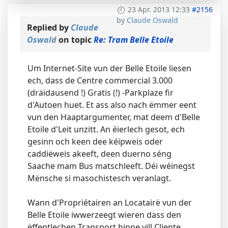
23 Apr. 2013 12:33
#2156
by
Claude Oswald
Replied by
Claude
Oswald
on topic
Re: Tram Belle Etoile
Um Internet-Site vun der Belle Etoile liesen
ech, dass de Centre commercial 3.000
(dräidausend !) Gratis (!) -Parkplaze fir
d'Autoen huet. Et ass also nach ëmmer eent
vun den Haaptargumenter, mat deem d'Belle
Etoile d'Leit unzitt. An éierlech gesot, ech
gesinn och keen dee kéipweis oder
caddiëweis akeeft, deen duerno séng
Saache mam Bus matschleeft. Déi wéinegst
Mënsche si masochistesch veranlagt.
Wann d'Propriétairen an Locatairë vun der
Belle Etoile iwwerzeegt wieren dass den
ëffentlechen Transport hinne vill Cliente