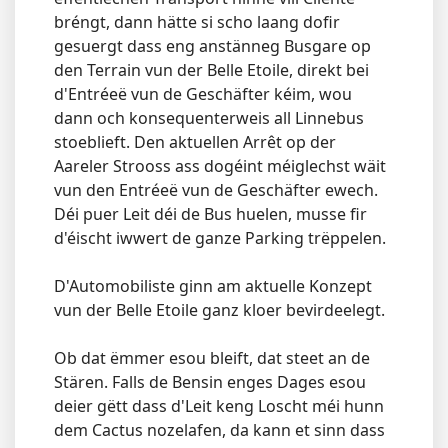
bréngt, dann hätte si scho laang dofir
gesuergt dass eng anstänneg Busgare op
den Terrain vun der Belle Etoile, direkt bei
d'Entréeë vun de Geschäfter kéim, wou
dann och konsequenterweis all Linnebus
stoeblieft. Den aktuellen Arrêt op der
Aareler Strooss ass dogéint méiglechst wäit
vun den Entréeë vun de Geschäfter ewech.
Déi puer Leit déi de Bus huelen, musse fir
d'éischt iwwert de ganze Parking trëppelen.
D'Automobiliste ginn am aktuelle Konzept
vun der Belle Etoile ganz kloer bevirdeelegt.
Ob dat ëmmer esou bleift, dat steet an de
Stären. Falls de Bensin enges Dages esou
deier gëtt dass d'Leit keng Loscht méi hunn
dem Cactus nozelafen, da kann et sinn dass