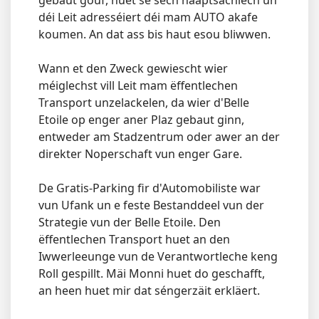
gebaut gouf, huet se sech haaptsächlech un
déi Leit adresséiert déi mam AUTO akafe
koumen. An dat ass bis haut esou bliwwen.
Wann et den Zweck gewiescht wier
méiglechst vill Leit mam ëffentlechen
Transport unzelackelen, da wier d'Belle
Etoile op enger aner Plaz gebaut ginn,
entweder am Stadzentrum oder awer an der
direkter Noperschaft vun enger Gare.
De Gratis-Parking fir d'Automobiliste war
vun Ufank un e feste Bestanddeel vun der
Strategie vun der Belle Etoile. Den
ëffentlechen Transport huet an den
Iwwerleeunge vun de Verantwortleche keng
Roll gespillt. Mäi Monni huet do geschafft,
an heen huet mir dat séngerzäit erkläert.