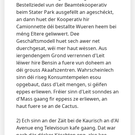
Bestellziedel vun der Beamtekooperativ
beim Stater Park ausgefëllt an ageschéckt,
an dann huet der Kooperativ hir
Camionnette déi bestallte Wueren heem bei
méng Eltere geliwwert. Dee
Geschäftsmodell huet sech awer net
duerchgesat, wéi mer haut wëssen. Aus
iergendengem Grond verrennen d'Leit
léiwer hire Bensin a fuere vun doheem an
déi grouss Akaafszentren. Wahrscheinlech
sinn déi riseg Konsumtempelen esou
opgebaut, dass d'Leit mengen, si géifen
eppes erliewen. Fréier sinn d'Leit sonndes an
d'Mass gaang fir eppess ze erliewen, an
haut fuere se an de Cactus.
2) Ech sinn an der Zäit bei de Kaurisch an d'Al
Avenue eng Televisoun kafe gaang. Dat war