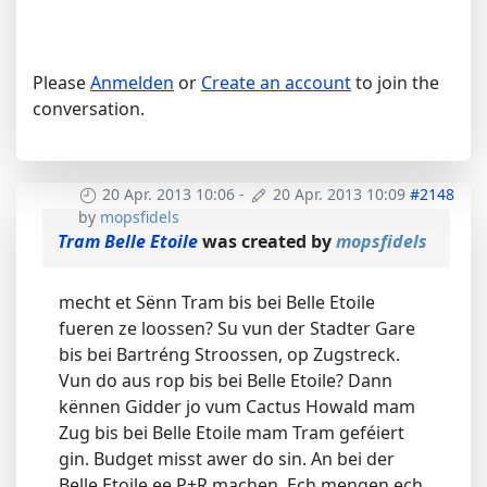
Please
Anmelden
or
Create an account
to join the
conversation.
20 Apr. 2013 10:06
-
20 Apr. 2013 10:09
#2148
by
mopsfidels
Tram Belle Etoile
was created by
mopsfidels
mecht et Sënn Tram bis bei Belle Etoile
fueren ze loossen? Su vun der Stadter Gare
bis bei Bartréng Stroossen, op Zugstreck.
Vun do aus rop bis bei Belle Etoile? Dann
kënnen Gidder jo vum Cactus Howald mam
Zug bis bei Belle Etoile mam Tram geféiert
gin. Budget misst awer do sin. An bei der
Belle Etoile ee P+R machen. Ech mengen ech