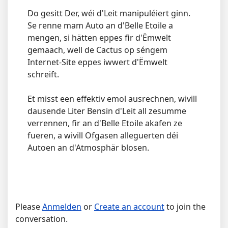
Do gesitt Der, wéi d'Leit manipuléiert ginn.
Se renne mam Auto an d'Belle Etoile a
mengen, si hätten eppes fir d'Ëmwelt
gemaach, well de Cactus op séngem
Internet-Site eppes iwwert d'Ëmwelt
schreift.
Et misst een effektiv emol ausrechnen, wivill
dausende Liter Bensin d'Leit all zesumme
verrennen, fir an d'Belle Etoile akafen ze
fueren, a wivill Ofgasen alleguerten déi
Autoen an d'Atmosphär blosen.
Please
Anmelden
or
Create an account
to join the
conversation.