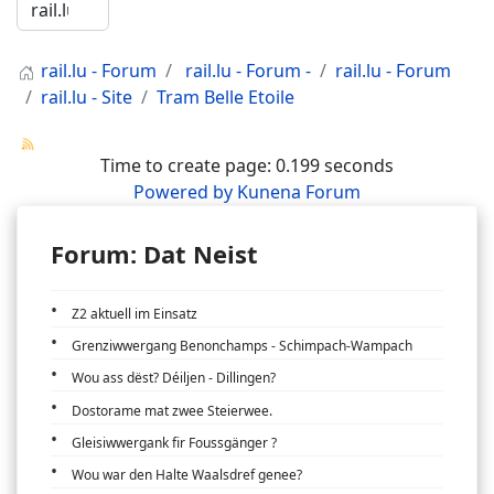
rail.lu - Forum
rail.lu - Forum -
rail.lu - Forum
rail.lu - Site
Tram Belle Etoile
Time to create page: 0.199 seconds
Powered by
Kunena Forum
Forum: Dat Neist
Z2 aktuell im Einsatz
Grenziwwergang Benonchamps - Schimpach-Wampach
Wou ass dëst? Déiljen - Dillingen?
Dostorame mat zwee Steierwee.
Gleisiwwergank fir Foussgänger ?
Wou war den Halte Waalsdref genee?