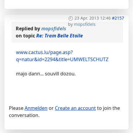
23 Apr. 2013 12:46
#2157
by
mopsfidels
Replied by
mopsfidels
on topic
Re: Tram Belle Etoile
www.cactus.lu/page.asp?
q=natur&id=2294&title=UMWELTSCHUTZ
majo dann... souvill dozou.
Please
Anmelden
or
Create an account
to join the
conversation.