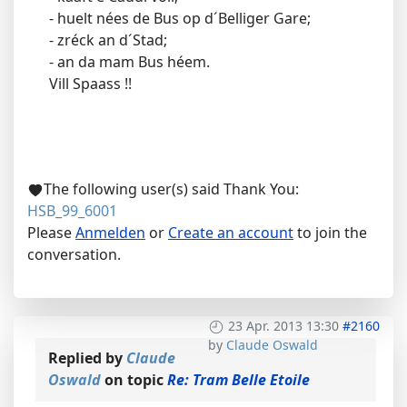
- huelt nées de Bus op d´Belliger Gare;
- zréck an d´Stad;
- an da mam Bus héem.
Vill Spaass !!
The following user(s) said Thank You:
HSB_99_6001
Please
Anmelden
or
Create an account
to join the
conversation.
23 Apr. 2013 13:30
#2160
by
Claude Oswald
Replied by
Claude
Oswald
on topic
Re: Tram Belle Etoile