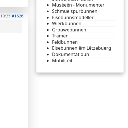
Muséeën - Monumenter
Schmuelspurbunnen
 19:35
#1626
Eisebunnsmodeller
Wierkbunnen
Grouwebunnen
Tramen
Feldbunnen
Eisebunnen ëm Lëtzebuerg
Dokumentatioun
Mobilitéit