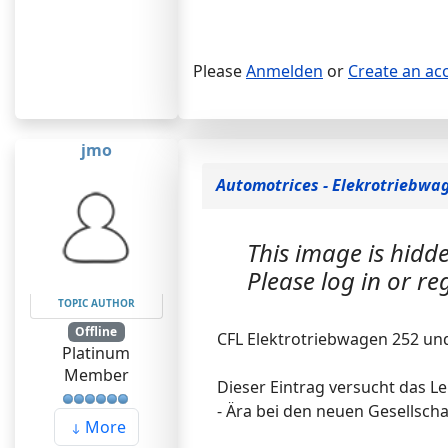
Please
Anmelden
or
Create an ac
jmo
Automotrices - Elekrotriebwa
This image is hidde
Please log in or reg
TOPIC AUTHOR
Offline
CFL Elektrotriebwagen 252 un
Platinum
Member
Dieser Eintrag versucht das L
- Ära bei den neuen Gesellscha
More