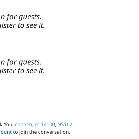
n for guests.
ister to see it.
n for guests.
ister to see it.
nk You:
coenen
,
cc 14100
,
NS162
count
to join the conversation.