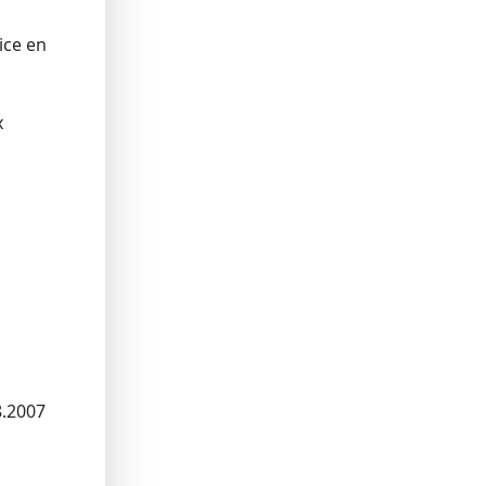
ice en
x
8.2007