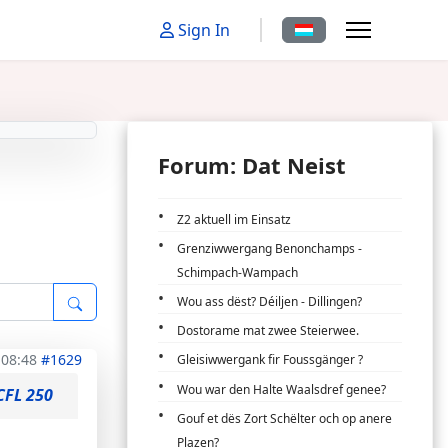
Sprache auswählen
Sign In
Forum: Dat Neist
Z2 aktuell im Einsatz
Grenziwwergang Benonchamps -
Schimpach-Wampach
Wou ass dëst? Déiljen - Dillingen?
Dostorame mat zwee Steierwee.
 08:48
#1629
Gleisiwwergank fir Foussgänger ?
Wou war den Halte Waalsdref genee?
CFL 250
Gouf et dës Zort Schëlter och op anere
Plazen?