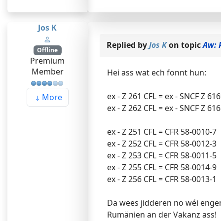
Jos K
Replied by
Jos K
on topic
Aw: 
Offline
Premium
Member
Hei ass wat ech fonnt hun:
ex - Z 261 CFL = ex - SNCF Z 61
More
ex - Z 262 CFL = ex - SNCF Z 61
ex - Z 251 CFL = CFR 58-0010-7
ex - Z 252 CFL = CFR 58-0012-3
ex - Z 253 CFL = CFR 58-0011-5
ex - Z 255 CFL = CFR 58-0014-9
ex - Z 256 CFL = CFR 58-0013-1
Da wees jidderen no wéi eng
Rumänien an der Vakanz ass!