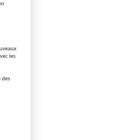
en
ouveaux
vec les
e des