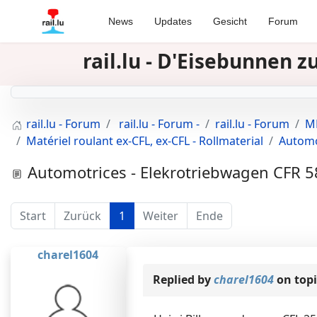
News
Updates
Gesicht
Forum
rail.lu - D'Eisebunnen 
rail.lu - Forum
rail.lu - Forum -
rail.lu - Forum
MR
Matériel roulant ex-CFL, ex-CFL - Rollmaterial
Automo
Automotrices - Elekrotriebwagen CFR 5
Start
Zurück
1
Weiter
Ende
charel1604
Replied by
charel1604
on top