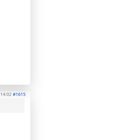
 14:02
#1615