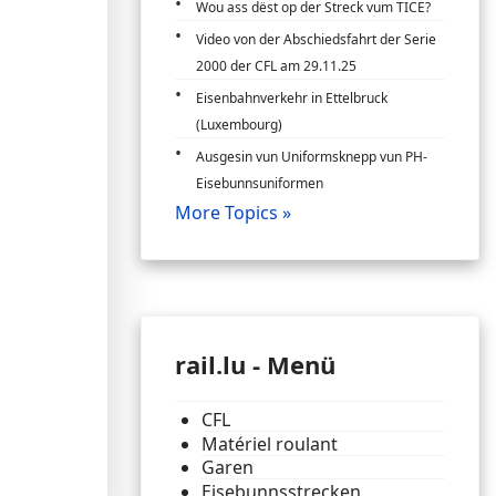
Wou ass dëst op der Streck vum TICE?
Video von der Abschiedsfahrt der Serie
2000 der CFL am 29.11.25
Eisenbahnverkehr in Ettelbruck
(Luxembourg)
Ausgesin vun Uniformsknepp vun PH-
Eisebunnsuniformen
More Topics »
rail.lu - Menü
CFL
Matériel roulant
Garen
Eisebunnsstrecken