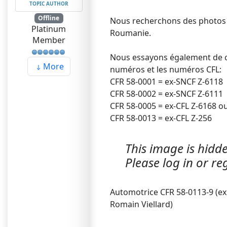
TOPIC AUTHOR
Offline
Nous recherchons des photos de
Platinum
Roumanie.
Member
Nous essayons également de c
More
numéros et les numéros CFL:
CFR 58-0001 = ex-SNCF Z-6118
CFR 58-0002 = ex-SNCF Z-6111
CFR 58-0005 = ex-CFL Z-6168 o
CFR 58-0013 = ex-CFL Z-256
This image is hidde
Please log in or reg
Automotrice CFR 58-0113-9 (ex 
Romain Viellard)