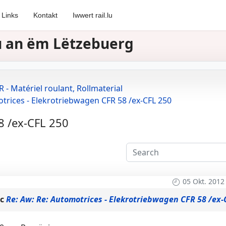
Links
Kontakt
Iwwert rail.lu
zu an ëm Lëtzebuerg
 - Matériel roulant, Rollmaterial
trices - Elekrotriebwagen CFR 58 /ex-CFL 250
8 /ex-CFL 250
05 Okt. 2012
ic
Re: Aw: Re: Automotrices - Elekrotriebwagen CFR 58 /ex-