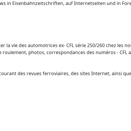
 in Eisenbahnzeitschriften, auf Internetseiten und in For
r la vie des automotrices ex- CFL série 250/260 chez les n
 de roulement, photos, correspondances des numéros - CFL a
ourant des revues ferroviaires, des sites Internet, ainsi qu