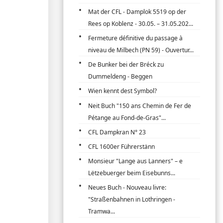
Mat der CFL - Damplok 5519 op der
Rees op Koblenz - 30.05. – 31.05.202...
Fermeture définitive du passage à
niveau de Milbech (PN 59) - Ouvertur...
De Bunker bei der Bréck zu
Dummeldeng - Beggen
Wien kennt dest Symbol?
Neit Buch "150 ans Chemin de Fer de
Pétange au Fond-de-Gras"...
CFL Dampkran N° 23
CFL 1600er Führerstänn
Monsieur "Lange aus Lanners" – e
Lëtzebuerger beim Eisebunns...
Neues Buch - Nouveau livre:
"Straßenbahnen in Lothringen -
Tramwa...