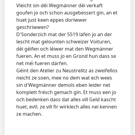
Vleicht sin déi Wegmänner déi verkaft
goufen jo och schon ausgebessert gin, an et
huet just keen eppes doriwwer
geschriwwen?
D'Sonderzich mat der 5519 lafen jo an der
lescht mat gelounten schweizer Voituren,
déi géifen och léiwer mat den Wegmänner
fueren. An et muss jo en Grond hun dass se
net méi fueren därfen.
Géint den Atelier zu Neustrelitz as zweifellos
neicht ze soen, mee no dem wat ech wees
sin d'Wegmänner demols eben leider net
komplett frësch gemach gin. Et muss een jo
och bedenken dass dat alles vill Geld kascht
huet, evtl. ze vill fir wirklech alles nei kennen
ze machen.