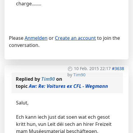
charge........
Please
Anmelden
or
Create an account
to join the
conversation.
10 Feb. 2015 22:17
#3638
by
Tim90
Replied by
Tim90
on
topic
Aw: Re: Voitures ex CFL - Wegmann
Salut,
Ech kann iech just dat soen wat ech gesot
kritt hun, vun Leit déi sech an hirer Freizeit
mam Muséesmaterial beschäftegen.