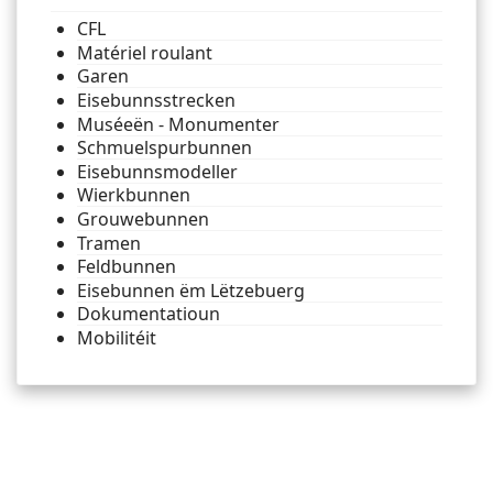
CFL
Matériel roulant
Garen
Eisebunnsstrecken
Muséeën - Monumenter
Schmuelspurbunnen
Eisebunnsmodeller
Wierkbunnen
Grouwebunnen
Tramen
Feldbunnen
Eisebunnen ëm Lëtzebuerg
Dokumentatioun
Mobilitéit