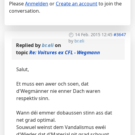
Please
Anmelden
or
Create an account
to join the
conversation.
14 Feb. 2015 12:45
#3647
by
br.eli
Replied by
br.eli
on
topic
Re: Voitures ex CFL - Wegmann
Salut,
Et muss een awer och soen, dat
d'Wegmänner nie enner Dach waren
respektiv sinn.
Wann déi emmer dobaussen stinn ass dat
net grad optimal.
Souwuel weinst dem Vandalismus ewéi
d'Wieder dat d'Material nit grad schount.