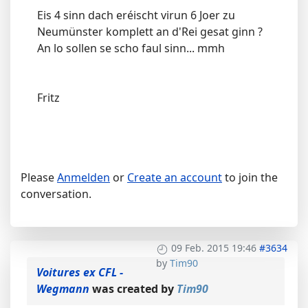
Eis 4 sinn dach eréischt virun 6 Joer zu
Neumünster komplett an d'Rei gesat ginn ?
An lo sollen se scho faul sinn... mmh
Fritz
Please
Anmelden
or
Create an account
to join the
conversation.
09 Feb. 2015 19:46
#3634
by
Tim90
Voitures ex CFL -
Wegmann
was created by
Tim90