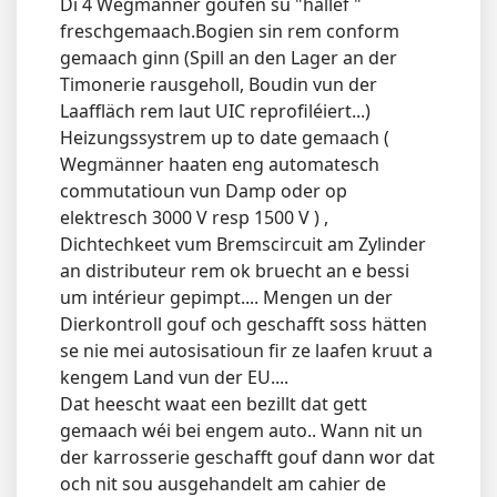
Di 4 Wegmänner goufen su "hallef "
freschgemaach.Bogien sin rem conform
gemaach ginn (Spill an den Lager an der
Timonerie rausgeholl, Boudin vun der
Laaffläch rem laut UIC reprofiléiert...)
Heizungssystrem up to date gemaach (
Wegmänner haaten eng automatesch
commutatioun vun Damp oder op
elektresch 3000 V resp 1500 V ) ,
Dichtechkeet vum Bremscircuit am Zylinder
an distributeur rem ok bruecht an e bessi
um intérieur gepimpt.... Mengen un der
Dierkontroll gouf och geschafft soss hätten
se nie mei autosisatioun fir ze laafen kruut a
kengem Land vun der EU....
Dat heescht waat een bezillt dat gett
gemaach wéi bei engem auto.. Wann nit un
der karrosserie geschafft gouf dann wor dat
och nit sou ausgehandelt am cahier de