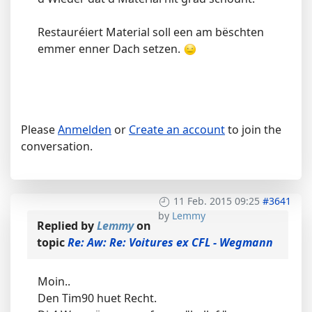
Restauréiert Material soll een am bëschten
emmer enner Dach setzen.
Please
Anmelden
or
Create an account
to join the
conversation.
11 Feb. 2015 09:25
#3641
by
Lemmy
Replied by
Lemmy
on
topic
Re: Aw: Re: Voitures ex CFL - Wegmann
Moin..
Den Tim90 huet Recht.