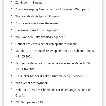
Z2 aktuell im Einsatz
Grenziwwergang Benonchamps - Schimpach-Wampach
Wou ass dëst? Déiljen - Dillingen?
Dostorame mat zwee Steierwee.
Gleisiwwergank fir Foussgänger ?
Wou war den Halte Waalsdref genee?
Gouf et dës Zort Schëlter och op anere Plazen?
Mat der CFL - Damplok 5519 op der Rees op Koblenz - 30.05.
– 31.05.202...
Fermeture définitive du passage à niveau de Milbech (PN
59) - Ouvertur...
De Bunker bei der Bréck zu Dummeldeng - Beggen
Wien kennt dest Symbol?
Neit Buch "150 ans Chemin de Fer de Pétange au Fond-de-
Gras"...
CFL Dampkran N° 23