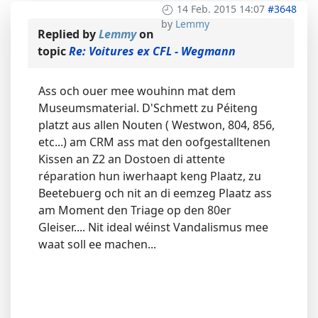
14 Feb. 2015 14:07
#3648
by
Lemmy
Replied by
Lemmy
on
topic
Re: Voitures ex CFL - Wegmann
Ass och ouer mee wouhinn mat dem
Museumsmaterial. D'Schmett zu Péiteng
platzt aus allen Nouten ( Westwon, 804, 856,
etc...) am CRM ass mat den oofgestalltenen
Kissen an Z2 an Dostoen di attente
réparation hun iwerhaapt keng Plaatz, zu
Beetebuerg och nit an di eemzeg Plaatz ass
am Moment den Triage op den 80er
Gleiser.... Nit ideal wéinst Vandalismus mee
waat soll ee machen...