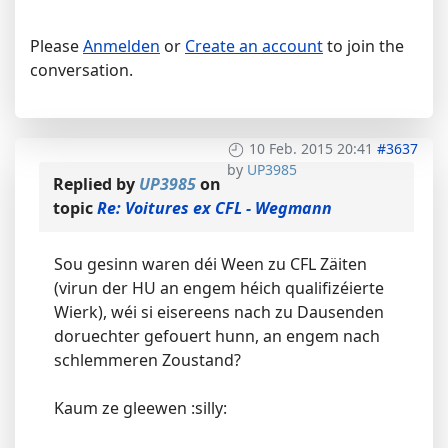
Please
Anmelden
or
Create an account
to join the
conversation.
10 Feb. 2015 20:41
#3637
by
UP3985
Replied by
UP3985
on
topic
Re: Voitures ex CFL - Wegmann
Sou gesinn waren déi Ween zu CFL Zäiten
(virun der HU an engem héich qualifizéierte
Wierk), wéi si eisereens nach zu Dausenden
doruechter gefouert hunn, an engem nach
schlemmeren Zoustand?
Kaum ze gleewen :silly: