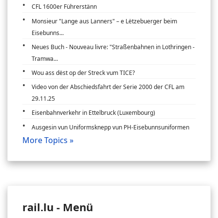
CFL 1600er Führerstänn
Monsieur "Lange aus Lanners" – e Lëtzebuerger beim
Eisebunns...
Neues Buch - Nouveau livre: "Straßenbahnen in Lothringen -
Tramwa...
Wou ass dëst op der Streck vum TICE?
Video von der Abschiedsfahrt der Serie 2000 der CFL am
29.11.25
Eisenbahnverkehr in Ettelbruck (Luxembourg)
Ausgesin vun Uniformsknepp vun PH-Eisebunnsuniformen
More Topics »
rail.lu - Menü