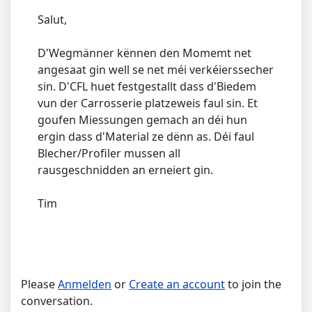
Salut,
D'Wegmänner kënnen den Momemt net
angesaat gin well se net méi verkéierssecher
sin. D'CFL huet festgestallt dass d'Biedem
vun der Carrosserie platzeweis faul sin. Et
goufen Miessungen gemach an déi hun
ergin dass d'Material ze dënn as. Déi faul
Blecher/Profiler mussen all
rausgeschnidden an erneiert gin.
Tim
Please
Anmelden
or
Create an account
to join the
conversation.