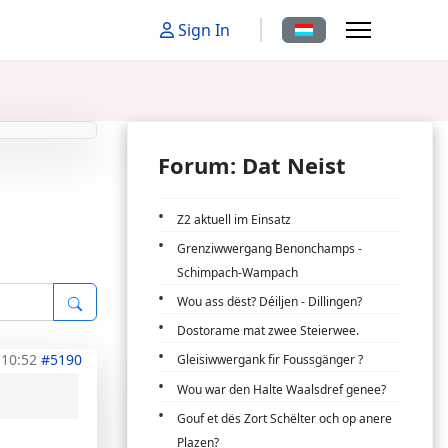
Sprache auswählen
Sign In
Forum: Dat Neist
Z2 aktuell im Einsatz
Grenziwwergang Benonchamps -
Schimpach-Wampach
Wou ass dëst? Déiljen - Dillingen?
Dostorame mat zwee Steierwee.
 10:52
#5190
Gleisiwwergank fir Foussgänger ?
Wou war den Halte Waalsdref genee?
Gouf et dës Zort Schëlter och op anere
Plazen?