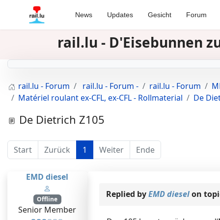
News
Updates
Gesicht
Forum
rail.lu - D'Eisebunnen 
rail.lu - Forum
rail.lu - Forum -
rail.lu - Forum
MR
Matériel roulant ex-CFL, ex-CFL - Rollmaterial
De Die
De Dietrich Z105
Start
Zurück
1
Weiter
Ende
EMD diesel
Replied by
EMD diesel
on top
Offline
Senior Member