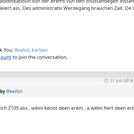
Modifikatioun vun der Brems vun den zouständegen Insta
deiert ass. Des administrativ Werdegäng brauchen Zait. D
nk You:
Realist
,
karben
count
to join the conversation.
21 Juli 2018
 by
Realist
ch Z105 ass , wéini kënnt deen erëm , a wéini fiert deen e