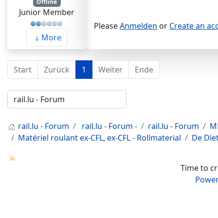
Offline
Junior Member
Please
Anmelden
or
Create an ac
More
Start
Zurück
1
Weiter
Ende
rail.lu - Forum
rail.lu - Forum -
rail.lu - Forum
MR
Matériel roulant ex-CFL, ex-CFL - Rollmaterial
De Die
Time to c
Power