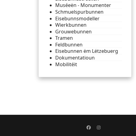
Muséeën - Monumenter
Schmuelspurbunnen
Eisebunnsmodeller
Wierkbunnen
Grouwebunnen
Tramen
Feldbunnen
Eisebunnen ëm Lëtzebuerg
Dokumentatioun
Mobilitéit