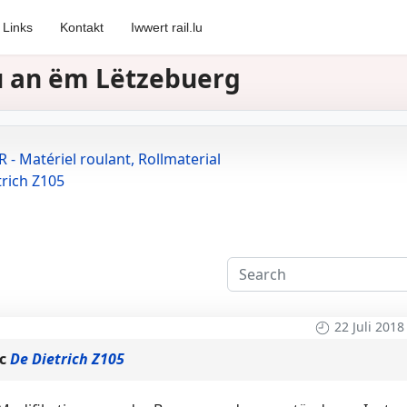
Links
Kontakt
Iwwert rail.lu
zu an ëm Lëtzebuerg
 - Matériel roulant, Rollmaterial
trich Z105
22 Juli 2018
ic
De Dietrich Z105