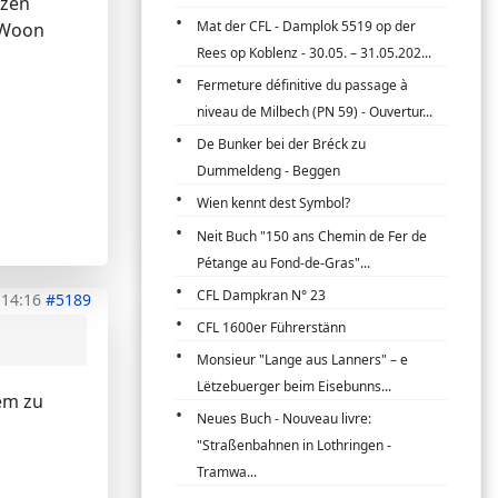
nzen
Mat der CFL - Damplok 5519 op der
e Woon
Rees op Koblenz - 30.05. – 31.05.202...
Fermeture définitive du passage à
niveau de Milbech (PN 59) - Ouvertur...
De Bunker bei der Bréck zu
Dummeldeng - Beggen
Wien kennt dest Symbol?
Neit Buch "150 ans Chemin de Fer de
Pétange au Fond-de-Gras"...
CFL Dampkran N° 23
 14:16
#5189
CFL 1600er Führerstänn
Monsieur "Lange aus Lanners" – e
Lëtzebuerger beim Eisebunns...
rëm zu
Neues Buch - Nouveau livre:
"Straßenbahnen in Lothringen -
Tramwa...