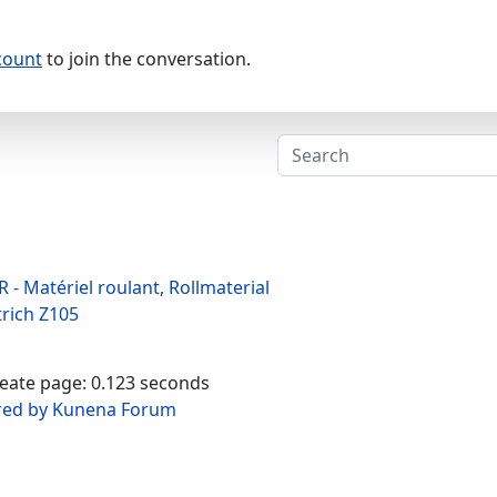
count
to join the conversation.
 - Matériel roulant, Rollmaterial
trich Z105
reate page: 0.123 seconds
ed by
Kunena Forum