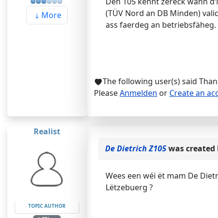
Den 105 kennt zerëck wann d‘
(TÜV Nord an DB Minden) vali
More
ass faerdeg an betriebsfäheg.
The following user(s) said Tha
Please
Anmelden
or
Create an ac
Realist
De Dietrich Z105
was created
Wees een wéi ët mam De Dietri
Lëtzebuerg ?
TOPIC AUTHOR