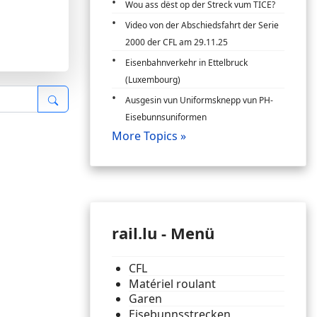
Wou ass dëst op der Streck vum TICE?
Video von der Abschiedsfahrt der Serie
2000 der CFL am 29.11.25
Eisenbahnverkehr in Ettelbruck
(Luxembourg)
Ausgesin vun Uniformsknepp vun PH-
Eisebunnsuniformen
More Topics »
rail.lu - Menü
CFL
Matériel roulant
Garen
Eisebunnsstrecken