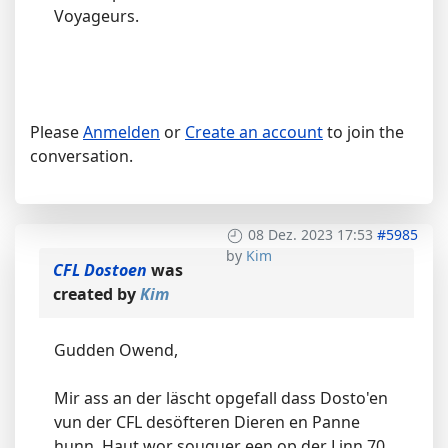
Voyageurs.
Please
Anmelden
or
Create an account
to join the
conversation.
08 Dez. 2023 17:53
#5985
by
Kim
CFL Dostoen
was
created by
Kim
Gudden Owend,
Mir ass an der läscht opgefall dass Dosto'en
vun der CFL desöfteren Dieren en Panne
hunn. Haut wor souguer een op der Linn 70