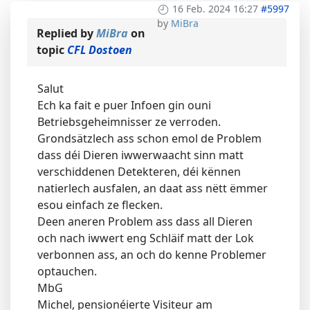
16 Feb. 2024 16:27
#5997
by
MiBra
Replied by
MiBra
on
topic
CFL Dostoen
Salut
Ech ka fait e puer Infoen gin ouni
Betriebsgeheimnisser ze verroden.
Grondsätzlech ass schon emol de Problem
dass déi Dieren iwwerwaacht sinn matt
verschiddenen Detekteren, déi kënnen
natierlech ausfalen, an daat ass nëtt ëmmer
esou einfach ze flecken.
Deen aneren Problem ass dass all Dieren
och nach iwwert eng Schläif matt der Lok
verbonnen ass, an och do kenne Problemer
optauchen.
MbG
Michel, pensionéierte Visiteur am