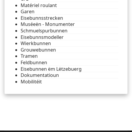
Matériel roulant
Garen
Eisebunnsstrecken
Muséeën - Monumenter
Schmuelspurbunnen
Eisebunnsmodeller
Wierkbunnen
Grouwebunnen
Tramen
Feldbunnen
Eisebunnen ëm Lëtzebuerg
Dokumentatioun
Mobilitéit