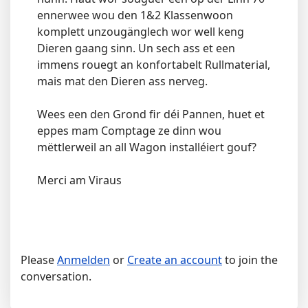
ennerwee wou den 1&2 Klassenwoon
komplett unzougänglech wor well keng
Dieren gaang sinn. Un sech ass et een
immens rouegt an konfortabelt Rullmaterial,
mais mat den Dieren ass nerveg.
Wees een den Grond fir déi Pannen, huet et
eppes mam Comptage ze dinn wou
mëttlerweil an all Wagon installéiert gouf?
Merci am Viraus
Please
Anmelden
or
Create an account
to join the
conversation.