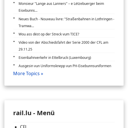
Monsieur "Lange aus Lanners" – e Lëtzebuerger beim
Eisebunns...
Neues Buch - Nouveau livre: "Straßenbahnen in Lothringen -
Tramwa...
Wou ass dëst op der Streck vum TICE?
Video von der Abschiedsfahrt der Serie 2000 der CFL am
29.11.25
Eisenbahnverkehr in Ettelbruck (Luxembourg)
Ausgesin vun Uniformsknepp vun PH-Eisebunnsuniformen
More Topics »
rail.lu - Menü
CFL