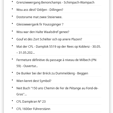
Grenziwwergang Benonchamps - Schimpach-Wampach
Wou ass dëst? Déiljen - Dillingen?
Dostorame mat zwee Steierwee.
Gleisiwwergank fir Foussgänger ?
Wou war den Halte Waalsdref genee?
Gouf et dës Zort Schëlter och op anere Plazen?
Mat der CFL - Damplok 5519 op der Rees op Koblenz - 30.05.
– 31.05.202...
Fermeture définitive du passage à niveau de Milbech (PN
59) - Ouvertur...
De Bunker bei der Bréck zu Dummeldeng - Beggen
Wien kennt dest Symbol?
Neit Buch "150 ans Chemin de Fer de Pétange au Fond-de-
Gras"...
CFL Dampkran N° 23
CFL 1600er Führerstänn