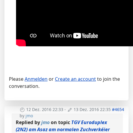
Please
Anmelden
or
Create an account
to join the
conversation.
12 Dez. 2016 22:33
-
13 Dez. 2016 22:35
#4654
by
jmo
Replied by
jmo
on topic
TGV Euroduplex
(2N2) am Asaz am normalen Zuchverkéier