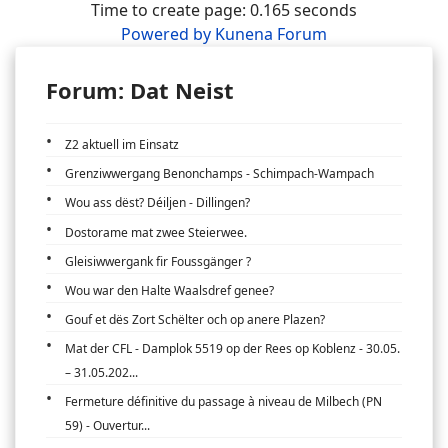
Time to create page: 0.165 seconds
Powered by
Kunena Forum
Forum: Dat Neist
Z2 aktuell im Einsatz
Grenziwwergang Benonchamps - Schimpach-Wampach
Wou ass dëst? Déiljen - Dillingen?
Dostorame mat zwee Steierwee.
Gleisiwwergank fir Foussgänger ?
Wou war den Halte Waalsdref genee?
Gouf et dës Zort Schëlter och op anere Plazen?
Mat der CFL - Damplok 5519 op der Rees op Koblenz - 30.05.
– 31.05.202...
Fermeture définitive du passage à niveau de Milbech (PN
59) - Ouvertur...