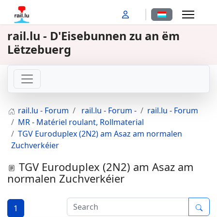
Sprache auswähl
rail.lu - D'Eisebunnen zu an ëm
Lëtzebuerg
rail.lu - Forum
rail.lu - Forum -
rail.lu - Forum
MR - Matériel roulant, Rollmaterial
TGV Euroduplex (2N2) am Asaz am normalen
Zuchverkéier
TGV Euroduplex (2N2) am Asaz am
normalen Zuchverkéier
1