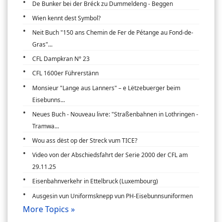
De Bunker bei der Bréck zu Dummeldeng - Beggen
Wien kennt dest Symbol?
Neit Buch "150 ans Chemin de Fer de Pétange au Fond-de-
Gras"...
CFL Dampkran N° 23
CFL 1600er Führerstänn
Monsieur "Lange aus Lanners" – e Lëtzebuerger beim
Eisebunns...
Neues Buch - Nouveau livre: "Straßenbahnen in Lothringen -
Tramwa...
Wou ass dëst op der Streck vum TICE?
Video von der Abschiedsfahrt der Serie 2000 der CFL am
29.11.25
Eisenbahnverkehr in Ettelbruck (Luxembourg)
Ausgesin vun Uniformsknepp vun PH-Eisebunnsuniformen
More Topics »