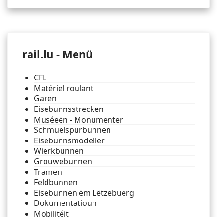
rail.lu - Menü
CFL
Matériel roulant
Garen
Eisebunnsstrecken
Muséeën - Monumenter
Schmuelspurbunnen
Eisebunnsmodeller
Wierkbunnen
Grouwebunnen
Tramen
Feldbunnen
Eisebunnen ëm Lëtzebuerg
Dokumentatioun
Mobilitéit