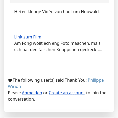
Hei ee klenge Vidéo vun haut um Houwald:
Link zum Film
Am Fong wollt ech eng Foto maachen, mais
ech hat dee falschen Knäppchen gedreckt....
The following user(s) said Thank You:
Philippe
Wirion
Please
Anmelden
or
Create an account
to join the
conversation.