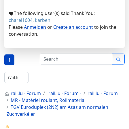
The following user(s) said Thank You:
charel1604
,
karben
Please
Anmelden
or
Create an account
to join the
conversation.
1
rail.lu - Forum
rail.lu - Forum -
rail.lu - Forum
MR - Matériel roulant, Rollmaterial
TGV Euroduplex (2N2) am Asaz am normalen
Zuchverkéier