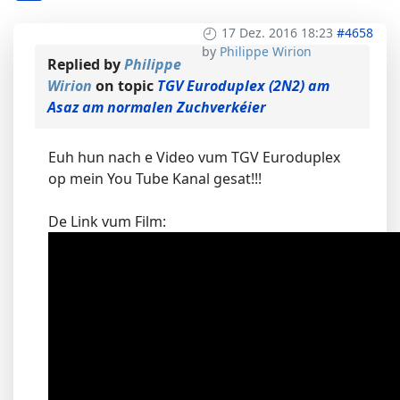
17 Dez. 2016 18:23
#4658
by
Philippe Wirion
Replied by
Philippe
Wirion
on topic
TGV Euroduplex (2N2) am
Asaz am normalen Zuchverkéier
Euh hun nach e Video vum TGV Euroduplex
op mein You Tube Kanal gesat!!!
De Link vum Film: