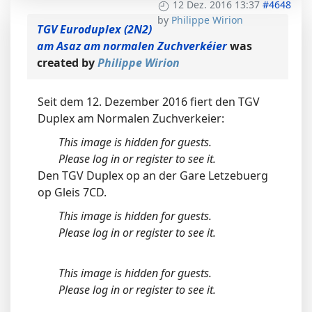
12 Dez. 2016 13:37
#4648
by
Philippe Wirion
TGV Euroduplex (2N2)
am Asaz am normalen Zuchverkéier
was
created by
Philippe Wirion
Seit dem 12. Dezember 2016 fiert den TGV
Duplex am Normalen Zuchverkeier:
This image is hidden for guests.
Please log in or register to see it.
Den TGV Duplex op an der Gare Letzebuerg
op Gleis 7CD.
This image is hidden for guests.
Please log in or register to see it.
This image is hidden for guests.
Please log in or register to see it.