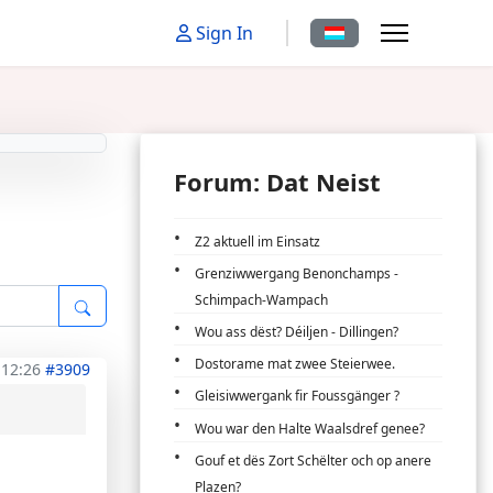
Sprache auswählen
Sign In
Forum: Dat Neist
Z2 aktuell im Einsatz
Grenziwwergang Benonchamps -
Schimpach-Wampach
Wou ass dëst? Déiljen - Dillingen?
Dostorame mat zwee Steierwee.
 12:26
#3909
Gleisiwwergank fir Foussgänger ?
Wou war den Halte Waalsdref genee?
Gouf et dës Zort Schëlter och op anere
Plazen?