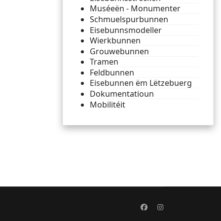
Muséeën - Monumenter
Schmuelspurbunnen
Eisebunnsmodeller
Wierkbunnen
Grouwebunnen
Tramen
Feldbunnen
Eisebunnen ëm Lëtzebuerg
Dokumentatioun
Mobilitéit