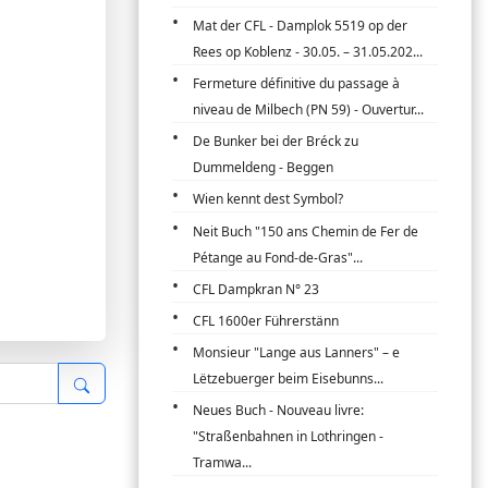
Mat der CFL - Damplok 5519 op der
Rees op Koblenz - 30.05. – 31.05.202...
Fermeture définitive du passage à
niveau de Milbech (PN 59) - Ouvertur...
De Bunker bei der Bréck zu
Dummeldeng - Beggen
Wien kennt dest Symbol?
Neit Buch "150 ans Chemin de Fer de
Pétange au Fond-de-Gras"...
CFL Dampkran N° 23
CFL 1600er Führerstänn
Monsieur "Lange aus Lanners" – e
Lëtzebuerger beim Eisebunns...
Neues Buch - Nouveau livre:
"Straßenbahnen in Lothringen -
Tramwa...