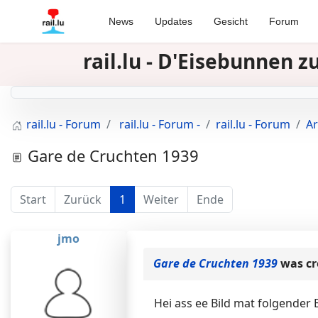
News
Updates
Gesicht
Forum
rail.lu - D'Eisebunnen 
rail.lu - Forum
rail.lu - Forum -
rail.lu - Forum
Ar
Gare de Cruchten 1939
Start
Zurück
1
Weiter
Ende
jmo
Gare de Cruchten 1939
was cr
Hei ass ee Bild mat folgender