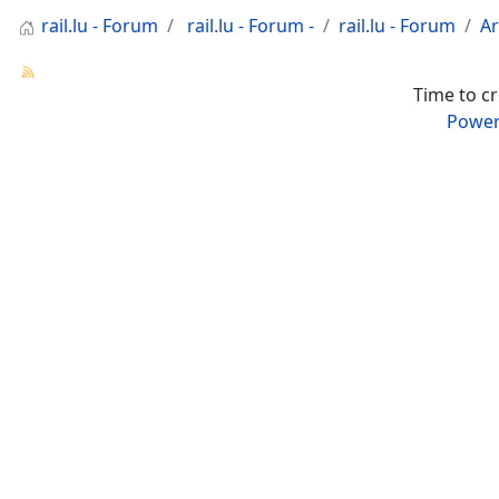
rail.lu - Forum
rail.lu - Forum -
rail.lu - Forum
Ar
Time to c
Power