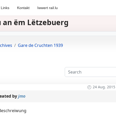
Links
Kontakt
Iwwert rail.lu
zu an ëm Lëtzebuerg
chives
Gare de Cruchten 1939
24 Aug. 2015
eated by
jmo
 Beschreiwung