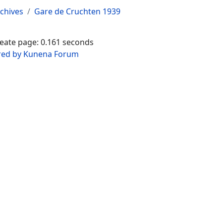
chives
Gare de Cruchten 1939
reate page: 0.161 seconds
ed by
Kunena Forum