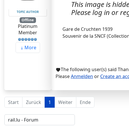
This image is hidde
Please log in or reg
TOPIC AUTHOR
Offline
Platinum
Gare de Cruchten 1939
Member
Souvenir de la SNCF (Collectio
More
The following user(s) said Tha
Please
Anmelden
or
Create an ac
Start
Zurück
1
Weiter
Ende