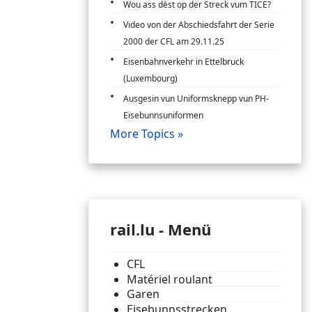
Wou ass dëst op der Streck vum TICE?
Video von der Abschiedsfahrt der Serie
2000 der CFL am 29.11.25
Eisenbahnverkehr in Ettelbruck
(Luxembourg)
Ausgesin vun Uniformsknepp vun PH-
Eisebunnsuniformen
More Topics »
rail.lu - Menü
CFL
Matériel roulant
Garen
Eisebunnsstrecken