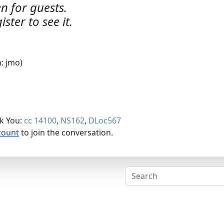
n for guests.
ister to see it.
n: jmo)
nk You:
cc 14100
,
NS162
,
DLoc567
count
to join the conversation.