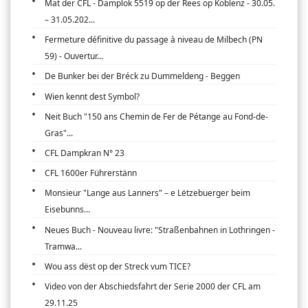
Mat der CFL - Damplok 5519 op der Rees op Koblenz - 30.05.
– 31.05.202...
Fermeture définitive du passage à niveau de Milbech (PN
59) - Ouvertur...
De Bunker bei der Bréck zu Dummeldeng - Beggen
Wien kennt dest Symbol?
Neit Buch "150 ans Chemin de Fer de Pétange au Fond-de-
Gras"...
CFL Dampkran N° 23
CFL 1600er Führerstänn
Monsieur "Lange aus Lanners" – e Lëtzebuerger beim
Eisebunns...
Neues Buch - Nouveau livre: "Straßenbahnen in Lothringen -
Tramwa...
Wou ass dëst op der Streck vum TICE?
Video von der Abschiedsfahrt der Serie 2000 der CFL am
29.11.25