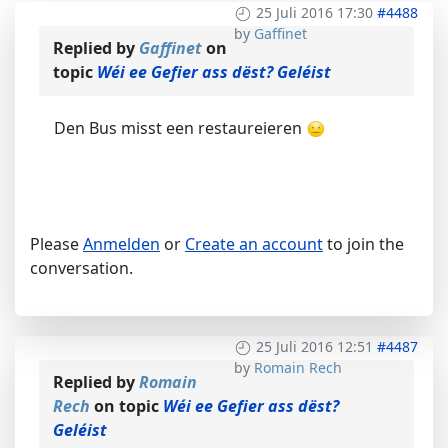
25 Juli 2016 17:30
#4488
by
Gaffinet
Replied by
Gaffinet
on
topic
Wéi ee Gefier ass dëst? Geléist
Den Bus misst een restaureieren
Please
Anmelden
or
Create an account
to join the
conversation.
25 Juli 2016 12:51
#4487
by
Romain Rech
Replied by
Romain
Rech
on topic
Wéi ee Gefier ass dëst?
Geléist