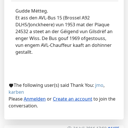
Gudde Mëtteg.
Et ass den AVL-Bus 15 (Brossel A92
DLHS/Jonckheere) vun 1953 mat der Plaque
24532 a steet an der Géigend vun Gilsdrëf an
enger Wiss. De Bus gouf 1969 ofgestouss,
vun engem AVL-Chauffeur kaaft an dohinner
gestallt.
The following user(s) said Thank You:
jmo
,
karben
Please
Anmelden
or
Create an account
to join the
conversation.