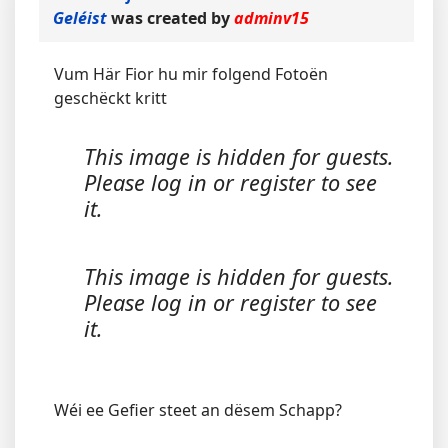
Geléist
was created by
adminv15
Vum Här Fior hu mir folgend Fotoën
geschëckt kritt
This image is hidden for guests.
Please log in or register to see
it.
This image is hidden for guests.
Please log in or register to see
it.
Wéi ee Gefier steet an dësem Schapp?