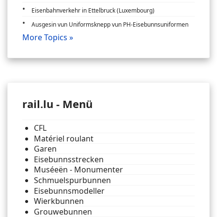
Eisenbahnverkehr in Ettelbruck (Luxembourg)
Ausgesin vun Uniformsknepp vun PH-Eisebunnsuniformen
More Topics »
rail.lu - Menü
CFL
Matériel roulant
Garen
Eisebunnsstrecken
Muséeën - Monumenter
Schmuelspurbunnen
Eisebunnsmodeller
Wierkbunnen
Grouwebunnen