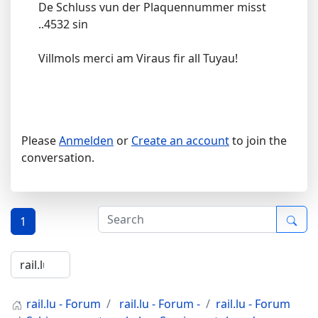
De Schluss vun der Plaquennummer misst
..4532 sin
Villmols merci am Viraus fir all Tuyau!
Please
Anmelden
or
Create an account
to join the
conversation.
1
rail.lu - Forum
rail.lu - Forum -
rail.lu - Forum