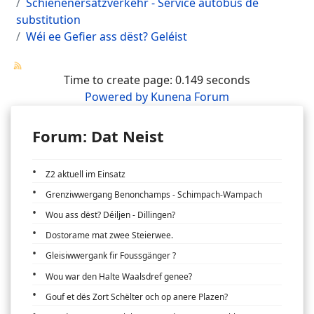
Schienenersatzverkehr - Service autobus de
substitution
Wéi ee Gefier ass dëst? Geléist
Time to create page: 0.149 seconds
Powered by
Kunena Forum
Forum: Dat Neist
Z2 aktuell im Einsatz
Grenziwwergang Benonchamps - Schimpach-Wampach
Wou ass dëst? Déiljen - Dillingen?
Dostorame mat zwee Steierwee.
Gleisiwwergank fir Foussgänger ?
Wou war den Halte Waalsdref genee?
Gouf et dës Zort Schëlter och op anere Plazen?