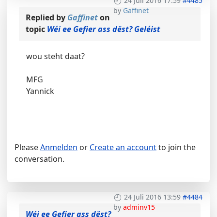
24 Juli 2016 17:59
#4485
by
Gaffinet
Replied by
Gaffinet
on
topic
Wéi ee Gefier ass dëst? Geléist
wou steht daat?
MFG
Yannick
Please
Anmelden
or
Create an account
to join the
conversation.
24 Juli 2016 13:59
#4484
by
adminv15
Wéi ee Gefier ass dëst?