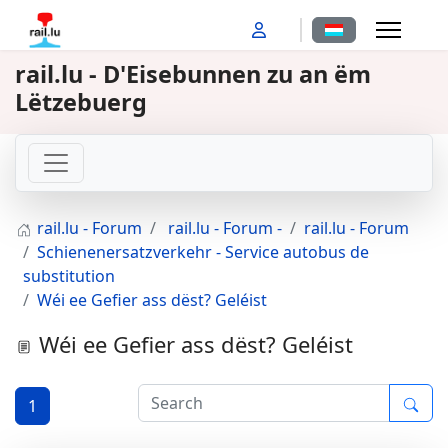
Sprache auswähl
rail.lu - D'Eisebunnen zu an ëm
Lëtzebuerg
rail.lu - Forum
rail.lu - Forum -
rail.lu - Forum
Schienenersatzverkehr - Service autobus de
substitution
Wéi ee Gefier ass dëst? Geléist
Wéi ee Gefier ass dëst? Geléist
1