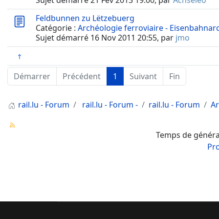
Sujet démarré 21 Fév 2013 19:00, par
Achseleo
Feldbunnen zu Lëtzebuerg
Catégorie :
Archéologie ferroviaire - Eisenbahnar
Sujet démarré 16 Nov 2011 20:55, par
jmo
Démarrer
Précédent
1
Suivant
Fin
rail.lu - Forum
rail.lu - Forum -
rail.lu - Forum
Ar
Temps de générat
Pr