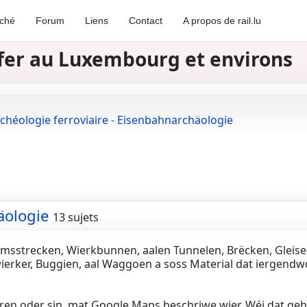
rché
Forum
Liens
Contact
A propos de rail.lu
e fer au Luxembourg et environs
chéologie ferroviaire - Eisenbahnarchäologie
äologie
13 sujets
amsstrecken, Wierkbunnen, aalen Tunnelen, Brëcken, Gleise
ierker, Buggien, aal Waggoen a soss Material dat iergend
aren oder sin, mat Google Maps beschriwe wier. Wéi dat geh