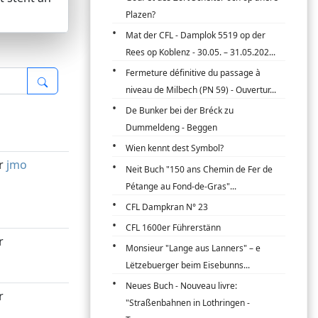
Plazen?
Mat der CFL - Damplok 5519 op der
Rees op Koblenz - 30.05. – 31.05.202...
Fermeture définitive du passage à
niveau de Milbech (PN 59) - Ouvertur...
De Bunker bei der Bréck zu
Dummeldeng - Beggen
Wien kennt dest Symbol?
r
jmo
Neit Buch "150 ans Chemin de Fer de
Pétange au Fond-de-Gras"...
CFL Dampkran N° 23
CFL 1600er Führerstänn
r
Monsieur "Lange aus Lanners" – e
Lëtzebuerger beim Eisebunns...
Neues Buch - Nouveau livre:
r
"Straßenbahnen in Lothringen -