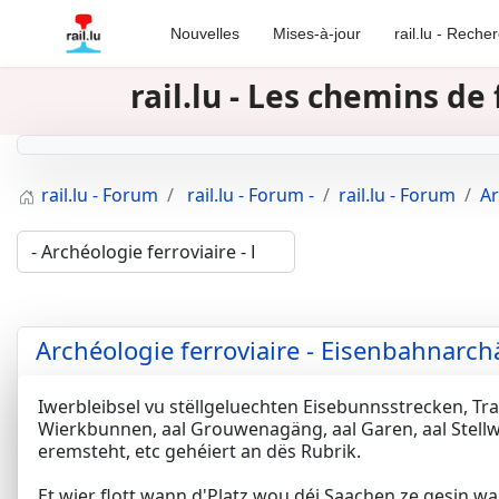
Nouvelles
Mises-à-jour
rail.lu - Reche
rail.lu - Les chemins d
rail.lu - Forum
rail.lu - Forum -
rail.lu - Forum
Ar
Archéologie ferroviaire - Eisenbahnarch
Iwerbleibsel vu stëllgeluechten Eisebunnsstrecken, Tr
Wierkbunnen, aal Grouwenagäng, aal Garen, aal Stellw
eremsteht, etc gehéiert an dës Rubrik.
Et wier flott wann d'Platz wou déi Saachen ze gesin w