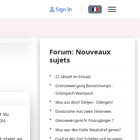
Sélectionnez votre la
Sign In
Forum: Nouveaux
sujets
Z2 aktuell im Einsatz
Grenziwwergang Benonchamps -
Schimpach-Wampach
Wou ass dëst? Déiljen - Dillingen?
Dostorame mat zwee Steierwee.
r vu
wou
Gleisiwwergank fir Foussgänger ?
Wou war den Halte Waalsdref genee?
t steht an
Gouf et dës Zort Schëlter och op anere