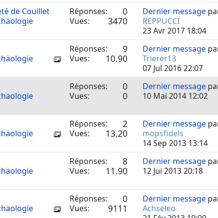
0
eté de Couillet
Réponses:
Dernier message
pa
3470
chäologie
Vues:
REPPUCCI
23 Avr 2017 18:04
9
Réponses:
Dernier message
pa
10.90
chäologie
Vues:
Trierer13
07 Jul 2016 22:07
0
Réponses:
Dernier message
pa
0
chäologie
Vues:
10 Mai 2014 12:02
2
Réponses:
Dernier message
pa
13.20
chäologie
Vues:
mopsfidels
14 Sep 2013 13:14
8
Réponses:
Dernier message
pa
11.90
chäologie
Vues:
12 Jui 2013 20:18
0
Réponses:
Dernier message
pa
9111
chäologie
Vues:
Achseleo