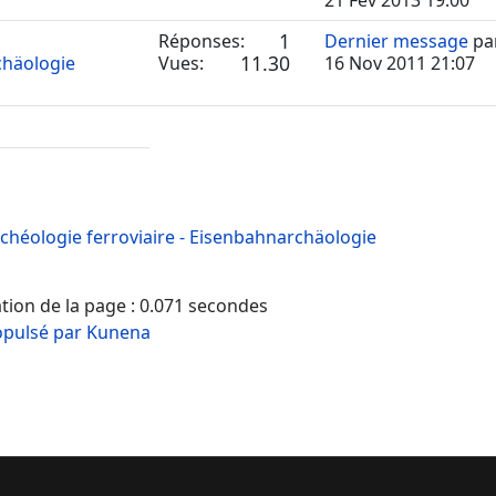
21 Fév 2013 19:00
1
Réponses:
Dernier message
pa
11.30
chäologie
Vues:
16 Nov 2011 21:07
chéologie ferroviaire - Eisenbahnarchäologie
ion de la page : 0.071 secondes
opulsé par
Kunena