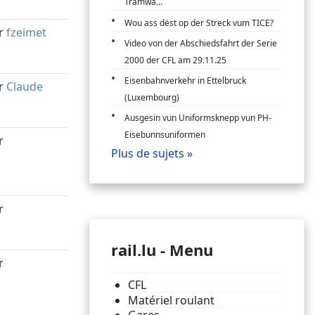
Tramwa...
Wou ass dëst op der Streck vum TICE?
r
fzeimet
Video von der Abschiedsfahrt der Serie
2000 der CFL am 29.11.25
Eisenbahnverkehr in Ettelbruck
r
Claude
(Luxembourg)
Ausgesin vun Uniformsknepp vun PH-
Eisebunnsuniformen
r
Plus de sujets »
r
rail.lu - Menu
r
CFL
Matériel roulant