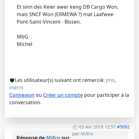
Et sinn des Keier awer keng DB Cargo Won,
mais SNCF Won (ERMEWA ?) mat Laafwee
Pont-Saint-Vincent - Bissen.
MbG
Michel
Les utilisateur(s) suivant ont remercié:
jmo
,
merni
Connexion
ou
Créer un compte
pour participer à la
conversation.
03 Avr 2018 12:57
#5092
par
MiBra
Réponse de
MiBra
sur