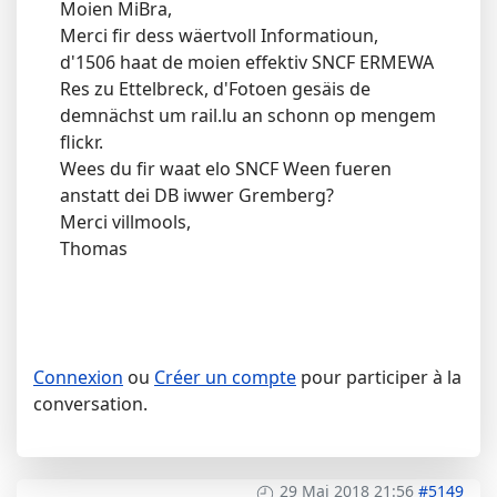
Moien MiBra,
Merci fir dess wäertvoll Informatioun,
d'1506 haat de moien effektiv SNCF ERMEWA
Res zu Ettelbreck, d'Fotoen gesäis de
demnächst um rail.lu an schonn op mengem
flickr.
Wees du fir waat elo SNCF Ween fueren
anstatt dei DB iwwer Gremberg?
Merci villmools,
Thomas
Connexion
ou
Créer un compte
pour participer à la
conversation.
29 Mai 2018 21:56
#5149