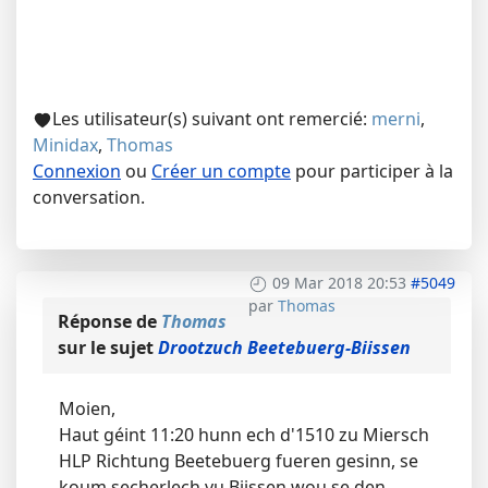
Les utilisateur(s) suivant ont remercié:
merni
,
Minidax
,
Thomas
Connexion
ou
Créer un compte
pour participer à la
conversation.
09 Mar 2018 20:53
#5049
par
Thomas
Réponse de
Thomas
sur le sujet
Drootzuch Beetebuerg-Biissen
Moien,
Haut géint 11:20 hunn ech d'1510 zu Miersch
HLP Richtung Beetebuerg fueren gesinn, se
koum secherlech vu Biissen wou se den