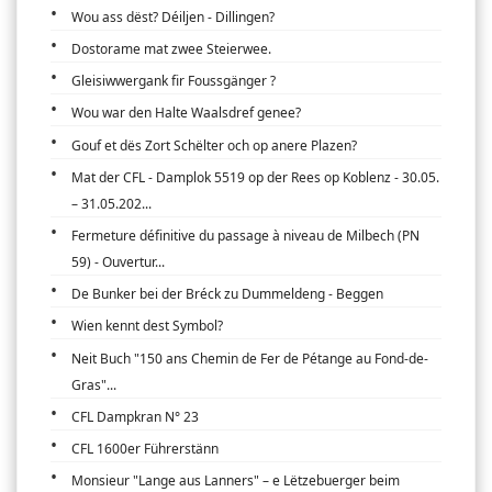
Wou ass dëst? Déiljen - Dillingen?
Dostorame mat zwee Steierwee.
Gleisiwwergank fir Foussgänger ?
Wou war den Halte Waalsdref genee?
Gouf et dës Zort Schëlter och op anere Plazen?
Mat der CFL - Damplok 5519 op der Rees op Koblenz - 30.05.
– 31.05.202...
Fermeture définitive du passage à niveau de Milbech (PN
59) - Ouvertur...
De Bunker bei der Bréck zu Dummeldeng - Beggen
Wien kennt dest Symbol?
Neit Buch "150 ans Chemin de Fer de Pétange au Fond-de-
Gras"...
CFL Dampkran N° 23
CFL 1600er Führerstänn
Monsieur "Lange aus Lanners" – e Lëtzebuerger beim