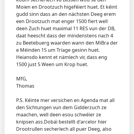
Moien en Drootzuch higeféiert huet. Et kéint
gudd sinn dass an den nächsten Deeg erem
een Drootzuch mat enger 1500 fiert well
deen Zuch huet maximal 11 RES vun der DB,
daat heescht dass der mindenstens nach 4
zu Beetebuerg waarden wann den MiBra der
e Méinden 15 um Triage gesinn huet.
Heiansdo kennt et nämlech vir, dass eng
1500 just 5 Ween um Krop huet.
MfG,
Thomas
P.S. Kéinte mer versichen en Agenda mat all
den Sichtungen vun dem Gidderzuch ze
maachen, well deen esou schwéier ze
knipsen ass.Dobäi bestellt d'arcelor hier
Drootrullen secherlech all puer Deeg, also