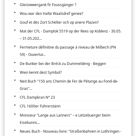
Gleisiwwergank fir Foussgänger ?
Wou war den Halte Waalsdref genee?
Gouf et dës Zort Schëlter och op anere Plazen?
Mat der CFL - Damplok 5519 op der Rees op Koblenz - 30.05.
– 31.05.202...
Fermeture définitive du passage à niveau de Milbech (PN
59) - Ouvertur...
De Bunker bei der Bréck zu Dummeldeng - Beggen
Wien kennt dest Symbol?
Neit Buch "150 ans Chemin de Fer de Pétange au Fond-de-
Gras"...
CFL Dampkran N° 23
CFL 1600er Führerstänn
Monsieur "Lange aus Lanners" – e Lëtzebuerger beim
Eisebunns...
Neues Buch - Nouveau livre: "Straßenbahnen in Lothringen -