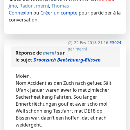
jmo
,
Radon
,
merni
,
Thomas
Connexion
ou
Créer un compte
pour participer à la
conversation.
22 Fév 2018 21:16
#5024
par
merni
Réponse de
merni
sur
le sujet
Drootzuch Beetebuerg-Biissen
Moien,
Nom Accident as den Zuch nach gefuer. Säit
Ufank Januar waren awer lo mat zimlecher
Secherheet keng Fahrten. Sou länger
Ennerbriëchungen gouf et awer scho mol.
Well schonn eng Testfahrt mat DE18 op
Bissen war, daerft een hoffen, dat et nach
weidergeht.