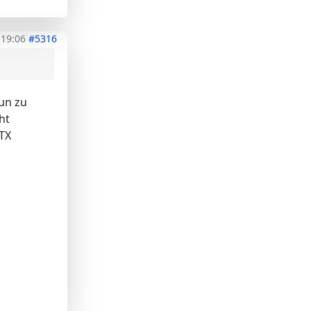
 19:06
#5316
un zu
ht
TX