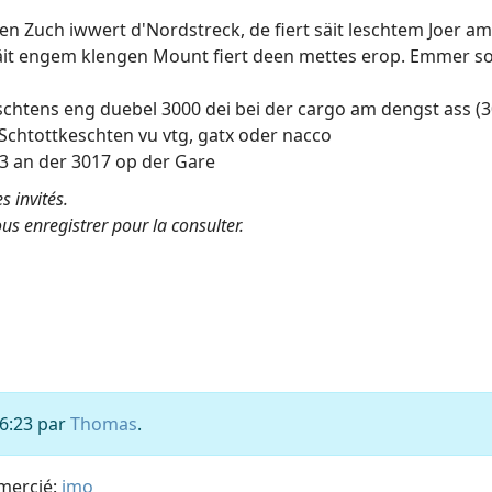
n Zuch iwwert d'Nordstreck, de fiert säit leschtem Joer am
äit engem klengen Mount fiert deen mettes erop. Emmer so
schtens eng duebel 3000 dei bei der cargo am dengst ass (3
 Schtottkeschten vu vtg, gatx oder nacco
3 an der 3017 op der Gare
s invités.
us enregistrer pour la consulter.
16:23 par
Thomas
.
emercié:
jmo