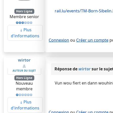
rail.lu/events/TM-Born-Sibelin
Hors Ligne
Membre senior
Plus
d'informations
Connexion
ou
Créer un compte
po
wirtor
Réponse de
wirtor
sur le suje
AUTEUR DU SUJET
Hors Ligne
Vun wou fiert en dann wouhin
Nouveau
membre
Plus
d'informations
Connexion
ou
Créer un compte
po