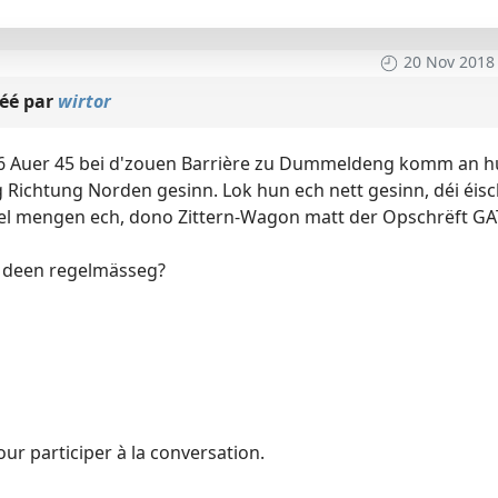
20 Nov 2018
réé par
wirtor
t 16 Auer 45 bei d'zouen Barrière zu Dummeldeng komm an h
ichtung Norden gesinn. Lok hun ech nett gesinn, déi éisc
l mengen ech, dono Zittern-Wagon matt der Opschrëft GA
rt deen regelmässeg?
ur participer à la conversation.