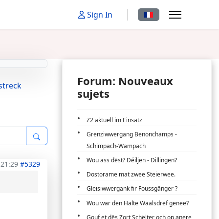
Sélectionnez votre la
Sign In
Forum: Nouveaux
streck
sujets
Z2 aktuell im Einsatz
Grenziwwergang Benonchamps -
Schimpach-Wampach
Wou ass dëst? Déiljen - Dillingen?
 21:29
#5329
Dostorame mat zwee Steierwee.
Gleisiwwergank fir Foussgänger ?
Wou war den Halte Waalsdref genee?
Gouf et dës Zort Schëlter och op anere