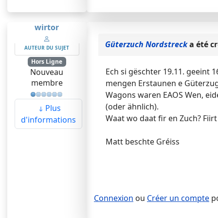
wirtor
Güterzuch Nordstreck
a été c
AUTEUR DU SUJET
Hors Ligne
Ech si gëschter 19.11. geein
Nouveau
membre
mengen Erstaunen e Güterzug R
Wagons waren EAOS Wen, eide
(oder ähnlich).
Plus
Waat wo daat fir en Zuch? Fii
d'informations
Matt beschte Gréiss
Connexion
ou
Créer un compte
po