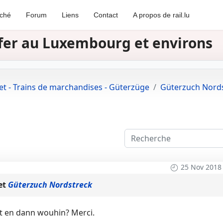
rché
Forum
Liens
Contact
A propos de rail.lu
e fer au Luxembourg et environs
et - Trains de marchandises - Güterzüge
Güterzuch Nord
25 Nov 2018
et
Güterzuch Nordstreck
rt en dann wouhin? Merci.