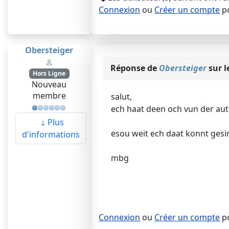
Connexion
ou
Créer un compte
po
Obersteiger
Réponse de
Obersteiger
sur l
Hors Ligne
Nouveau
membre
salut,
ech haat deen och vun der auto
Plus
esou weit ech daat konnt gesi
d'informations
mbg
Connexion
ou
Créer un compte
po