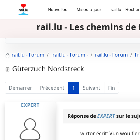
Nouvelles
Mises-à-jour
rail.lu - Reche
rail.lu - Les chemins d
rail.lu - Forum
rail.lu - Forum -
rail.lu - Forum
Fr
Güterzuch Nordstreck
Démarrer
Précédent
1
Suivant
Fin
EXPERT
Réponse de
EXPERT
sur le suj
wirtor écrit: Vun wou fie