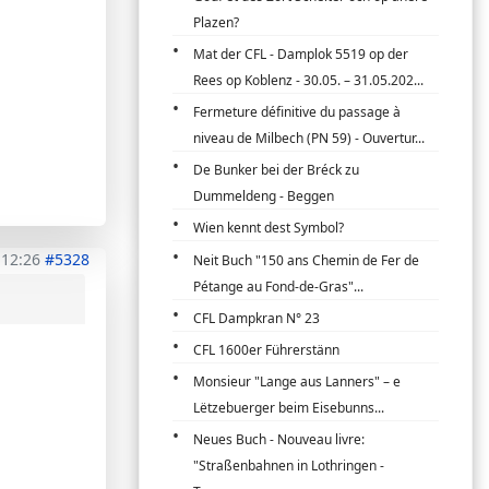
Plazen?
Mat der CFL - Damplok 5519 op der
Rees op Koblenz - 30.05. – 31.05.202...
Fermeture définitive du passage à
niveau de Milbech (PN 59) - Ouvertur...
De Bunker bei der Bréck zu
Dummeldeng - Beggen
Wien kennt dest Symbol?
 12:26
#5328
Neit Buch "150 ans Chemin de Fer de
Pétange au Fond-de-Gras"...
CFL Dampkran N° 23
CFL 1600er Führerstänn
Monsieur "Lange aus Lanners" – e
Lëtzebuerger beim Eisebunns...
Neues Buch - Nouveau livre:
"Straßenbahnen in Lothringen -