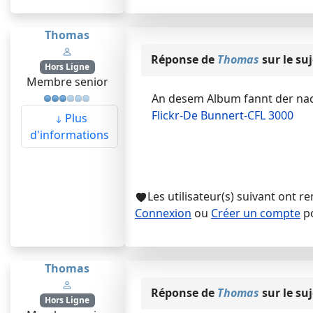
Thomas
Réponse de
Thomas
sur le su
Hors Ligne
Membre senior
An desem Album fannt der nac
Flickr-De Bunnert-CFL 3000
Plus
d'informations
Les utilisateur(s) suivant ont r
Connexion
ou
Créer un compte
po
Thomas
Réponse de
Thomas
sur le su
Hors Ligne