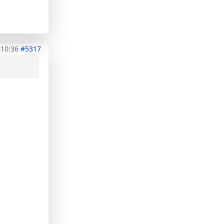
 10:36
#5317