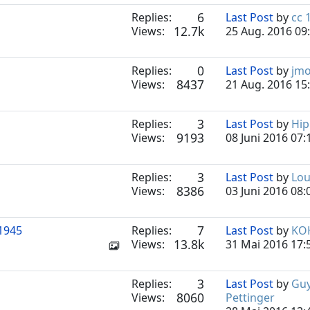
6
Replies:
Last Post
by
cc 
12.7k
Views:
25 Aug. 2016 09
0
Replies:
Last Post
by
jm
8437
Views:
21 Aug. 2016 15
3
Replies:
Last Post
by
Hip
9193
Views:
08 Juni 2016 07:
3
Replies:
Last Post
by
Lou
8386
Views:
03 Juni 2016 08:
7
1945
Replies:
Last Post
by
KO
13.8k
Views:
31 Mai 2016 17:
3
Replies:
Last Post
by
Gu
8060
Views:
Pettinger