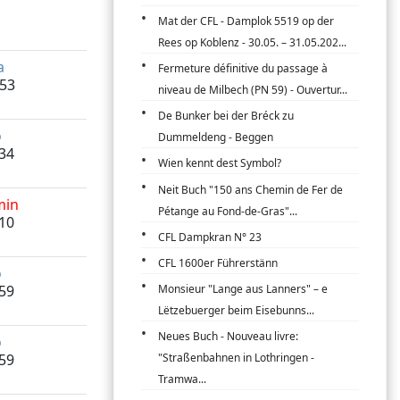
Mat der CFL - Damplok 5519 op der
Rees op Koblenz - 30.05. – 31.05.202...
a
Fermeture définitive du passage à
:53
niveau de Milbech (PN 59) - Ouvertur...
De Bunker bei der Bréck zu
o
Dummeldeng - Beggen
:34
Wien kennt dest Symbol?
Neit Buch "150 ans Chemin de Fer de
min
Pétange au Fond-de-Gras"...
:10
CFL Dampkran N° 23
CFL 1600er Führerstänn
o
:59
Monsieur "Lange aus Lanners" – e
Lëtzebuerger beim Eisebunns...
Neues Buch - Nouveau livre:
o
:59
"Straßenbahnen in Lothringen -
Tramwa...