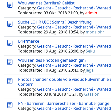
Wou war dës Barrière? Geléist!
Category:
Gesicht - Gesucht - Recherché - Wanted
Topic started 03 Okt. 2018 21:00, by
admin
Suche LOHR UIC ( Sdmrs ) Beschriftung
Category:
Gesicht - Gesucht - Recherché - Wanted
Topic started 29 Aug. 2018 19:54, by
modalohr
Briefmarke
Category:
Gesicht - Gesucht - Recherché - Wanted
Topic started 19 Aug. 2018 23:06, by
Seku
Wou sen des Photoen gemaach gin?
Category:
Gesicht - Gesucht - Recherché - Wanted
Topic started 10 Aug. 2018 20:43, by
jega
Photos chantier double voie viaduc Pulvermühle et
Contern
Category:
Gesicht - Gesucht - Recherché - Wanted
Topic started 03 Juni 2018 13:21, by
Gassion
PN - Barrièren, Barrièreshaiser - Bahnübergänge
Category:
Gesicht - Gesucht - Recherché - Wanted