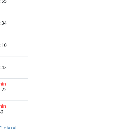
:55
o
:34
o
:10
o
:42
min
:22
min
40
 diesel