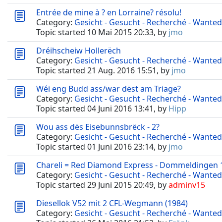
Entrée de mine à ? en Lorraine? résolu!
Category:
Gesicht - Gesucht - Recherché - Wanted
Topic started 10 Mai 2015 20:33, by
jmo
Dréihscheiw Hollerëch
Category:
Gesicht - Gesucht - Recherché - Wanted
Topic started 21 Aug. 2016 15:51, by
jmo
Wéi eng Budd ass/war dëst am Triage?
Category:
Gesicht - Gesucht - Recherché - Wanted
Topic started 04 Juni 2016 13:41, by
Hipp
Wou ass dës Eisebunnsbrëck - 2?
Category:
Gesicht - Gesucht - Recherché - Wanted
Topic started 01 Juni 2016 23:14, by
jmo
Chareli = Red Diamond Express - Dommeldingen 
Category:
Gesicht - Gesucht - Recherché - Wanted
Topic started 29 Juni 2015 20:49, by
adminv15
Diesellok V52 mit 2 CFL-Wegmann (1984)
Category:
Gesicht - Gesucht - Recherché - Wanted