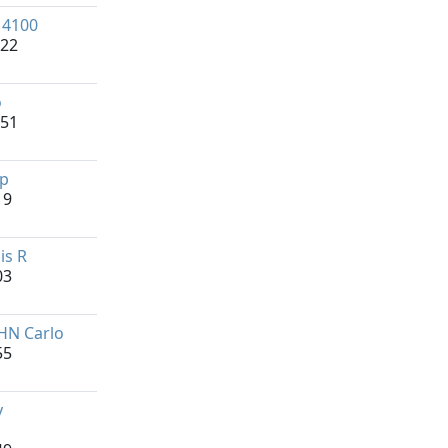
14100
:22
o
:51
p
19
is R
03
HN Carlo
55
y