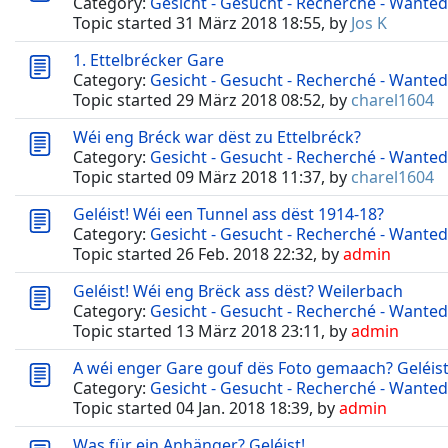
Category:
Gesicht - Gesucht - Recherché - Wanted
Topic started 31 März 2018 18:55, by
Jos K
1. Ettelbrécker Gare
Category:
Gesicht - Gesucht - Recherché - Wanted
Topic started 29 März 2018 08:52, by
charel1604
Wéi eng Bréck war dëst zu Ettelbréck?
Category:
Gesicht - Gesucht - Recherché - Wanted
Topic started 09 März 2018 11:37, by
charel1604
Geléist! Wéi een Tunnel ass dëst 1914-18?
Category:
Gesicht - Gesucht - Recherché - Wanted
Topic started 26 Feb. 2018 22:32, by
admin
Geléist! Wéi eng Brëck ass dëst? Weilerbach
Category:
Gesicht - Gesucht - Recherché - Wanted
Topic started 13 März 2018 23:11, by
admin
A wéi enger Gare gouf dës Foto gemaach? Geléist
Category:
Gesicht - Gesucht - Recherché - Wanted
Topic started 04 Jan. 2018 18:39, by
admin
Was für ein Anhänger? Geléist!