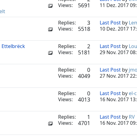
5691
Views:
11 Dez. 2017 09
elt
3
Replies:
Last Post
by
Le
5518
Views:
10 Dez. 2017 17
2
 Ettelbrëck
Replies:
Last Post
by
Lou
5181
Views:
29 Nov. 2017 08
0
Replies:
Last Post
by
jm
4049
Views:
27 Nov. 2017 22
0
Replies:
Last Post
by
el-
4013
Views:
16 Nov. 2017 13
1
Replies:
Last Post
by
RV
4701
Views:
16 Nov. 2017 09