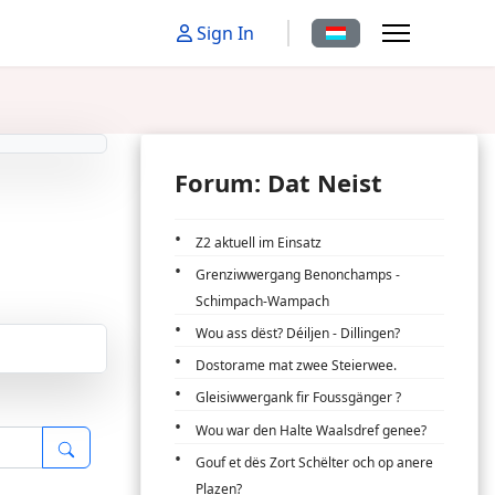
Sprache auswählen
Sign In
Forum: Dat Neist
Z2 aktuell im Einsatz
Grenziwwergang Benonchamps -
Schimpach-Wampach
Wou ass dëst? Déiljen - Dillingen?
Dostorame mat zwee Steierwee.
Gleisiwwergank fir Foussgänger ?
Wou war den Halte Waalsdref genee?
Gouf et dës Zort Schëlter och op anere
Plazen?