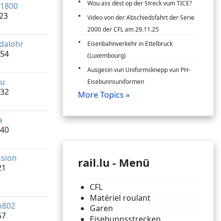
Wou ass dëst op der Streck vum TICE?
1800
:23
Video von der Abschiedsfahrt der Serie
2000 der CFL am 29.11.25
dalohr
Eisenbahnverkehr in Ettelbruck
:54
(Luxembourg)
Ausgesin vun Uniformsknepp vun PH-
ku
Eisebunnsuniformen
:32
More Topics »
a
:40
sion
rail.lu - Menü
21
CFL
Matériel roulant
n802
Garen
57
Eisebunnsstrecken