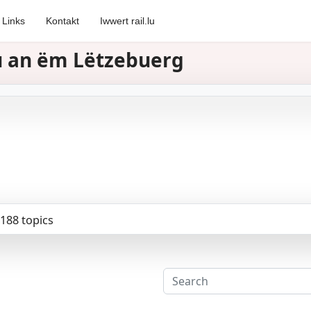
Links
Kontakt
Iwwert rail.lu
zu an ëm Lëtzebuerg
188 topics