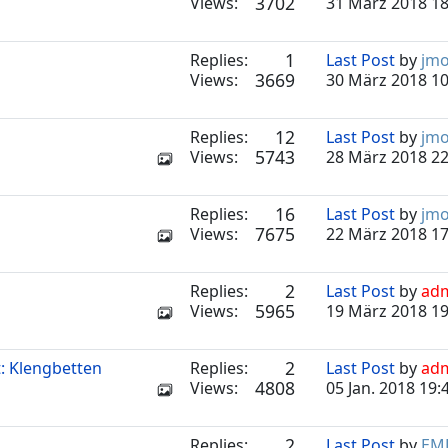
3702
Views:
31 März 2018 18
1
Replies:
Last Post
by
jm
3669
Views:
30 März 2018 10
12
Replies:
Last Post
by
jm
5743
Views:
28 März 2018 22
16
Replies:
Last Post
by
jm
7675
Views:
22 März 2018 17
2
Replies:
Last Post
by
ad
5965
Views:
19 März 2018 19
2
: Klengbetten
Replies:
Last Post
by
ad
4808
Views:
05 Jan. 2018 19:
2
Replies:
Last Post
by
EMD