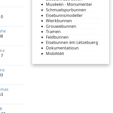
Muséeën - Monumenter
Schmuelspurbunnen
Eisebunnsmodeller
10
Wierkbunnen
Grouwebunnen
uhe
Tramen
38
Feldbunnen
Eisebunnen ëm Lëtzebuerg
Dokumentatioun
ra
Mobilitéit
17
ra
03
omas
53
 K