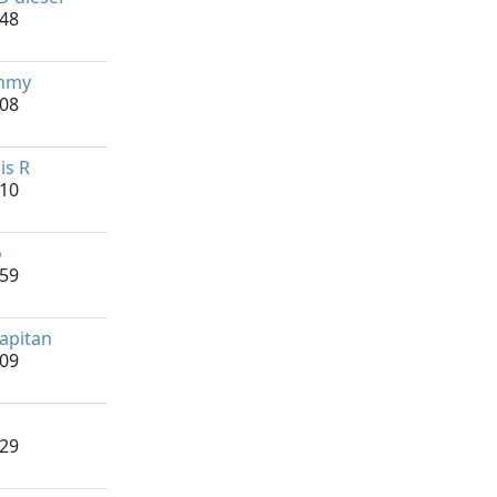
:48
mmy
:08
is R
:10
o
:59
capitan
:09
:29