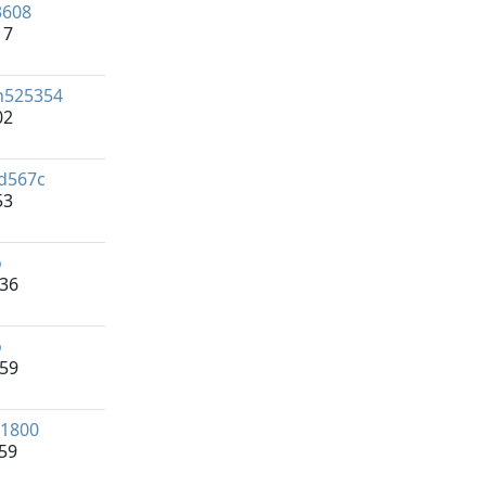
3608
17
n525354
02
d567c
53
o
:36
o
:59
1800
:59