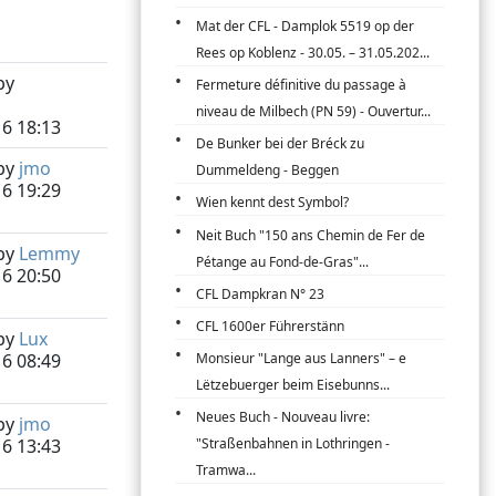
Mat der CFL - Damplok 5519 op der
Rees op Koblenz - 30.05. – 31.05.202...
by
Fermeture définitive du passage à
niveau de Milbech (PN 59) - Ouvertur...
16 18:13
De Bunker bei der Bréck zu
by
jmo
Dummeldeng - Beggen
16 19:29
Wien kennt dest Symbol?
Neit Buch "150 ans Chemin de Fer de
by
Lemmy
Pétange au Fond-de-Gras"...
16 20:50
CFL Dampkran N° 23
CFL 1600er Führerstänn
by
Lux
16 08:49
Monsieur "Lange aus Lanners" – e
Lëtzebuerger beim Eisebunns...
Neues Buch - Nouveau livre:
by
jmo
16 13:43
"Straßenbahnen in Lothringen -
Tramwa...