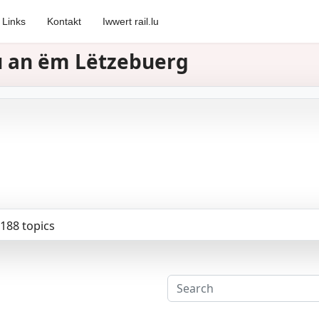
Links
Kontakt
Iwwert rail.lu
zu an ëm Lëtzebuerg
188 topics