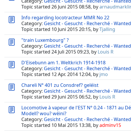
Category:
Gesicht - Gesucht - Recherché - Wanted
Topic started 26 Juni 2015 08:58, by
arnaudmarkli
Info regarding locotracteur MMR No 22
Category:
Gesicht - Gesucht - Recherché - Wanted
Topic started 10 Juni 2015 20:15, by
Tjalling
"train Luxembourg" ?
Category:
Gesicht - Gesucht - Recherché - Wanted
Topic started 24 Juli 2015 09:23, by
Louis R
D'Eisebunn am 1. Weltkrich 1914-1918
Category:
Gesicht - Gesucht - Recherché - Wanted
Topic started 12 Apr. 2014 12:04, by
jmo
Chareli N° 401 zu Consdref? geléist
Category:
Gesicht - Gesucht - Recherché - Wanted
Topic started 29 Juni 2015 06:52, by
Louis R
Locomotive à vapeur de l'EST N° 0.24 - 1871 au D
Modell? wou? wéini?
Category:
Gesicht - Gesucht - Recherché - Wanted
Topic started 10 Mai 2015 13:38, by
adminv15