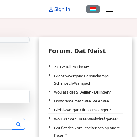
Sprache auswählen
Sign In
Forum: Dat Neist
Z2 aktuell im Einsatz
Grenziwwergang Benonchamps -
Schimpach-Wampach
Wou ass dëst? Déiljen - Dillingen?
Dostorame mat zwee Steierwee.
Gleisiwwergank fir Foussgänger ?
Wou war den Halte Waalsdref genee?
Gouf et dës Zort Schëlter och op anere
Plazen?