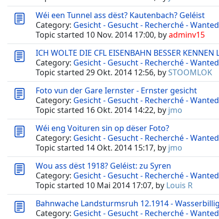
Wéi een Tunnel ass dëst? Kautenbach? Geléist
Category:
Gesicht - Gesucht - Recherché - Wanted
Topic started 10 Nov. 2014 17:00, by
adminv15
ICH WOLTE DIE CFL EISENBAHN BESSER KENNEN
Category:
Gesicht - Gesucht - Recherché - Wanted
Topic started 29 Okt. 2014 12:56, by
STOOMLOK
Foto vun der Gare Iernster - Ernster gesicht
Category:
Gesicht - Gesucht - Recherché - Wanted
Topic started 16 Okt. 2014 14:22, by
jmo
Wéi eng Voituren sin op dëser Foto?
Category:
Gesicht - Gesucht - Recherché - Wanted
Topic started 14 Okt. 2014 15:17, by
jmo
Wou ass dëst 1918? Geléist: zu Syren
Category:
Gesicht - Gesucht - Recherché - Wanted
Topic started 10 Mai 2014 17:07, by
Louis R
Bahnwache Landsturmsruh 12.1914 - Wasserbillig 
Category:
Gesicht - Gesucht - Recherché - Wanted