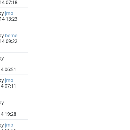
14 07:18
by
jmo
14 13:23
by
bemel
14 09:22
by
14 06:51
by
jmo
14 07:11
by
14 19:28
by
jmo