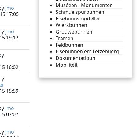
Muséeën - Monumenter
by
jmo
Schmuelspurbunnen
15 17:05
Eisebunnsmodeller
Wierkbunnen
by
jmo
Grouwebunnen
15 19:12
Tramen
Feldbunnen
Eisebunnen ëm Lëtzebuerg
by
Dokumentatioun
Mobilitéit
15 16:02
by
er
15 15:59
by
jmo
15 07:07
by
jmo