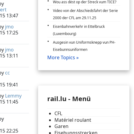
Wou ass dëst op der Streck vum TICE?
by
ert
Video von der Abschiedsfahrt der Serie
15 13:47
2000 der CFL am 29.11.25
by
jmo
Eisenbahnverkehr in Ettelbruck
15 17:25
(Luxembourg)
Ausgesin vun Uniformsknepp vun PH-
by
jmo
Eisebunnsuniformen
15 13:11
More Topics »
by
cc
15 19:41
by
Lemmy
rail.lu - Menü
15 11:45
CFL
by
Matériel roulant
Garen
15 22:25
Eisebunnsstrecken