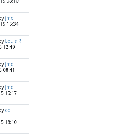
15 08:10
by
jmo
15 15:34
by
Louis R
15 12:49
by
jmo
15 08:41
by
jmo
15 15:17
by
cc
15 18:10