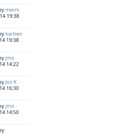
by
merni
14 19:38
by
karben
14 19:38
by
jmo
14 14:22
by
Jos K
14 16:30
by
jmo
14 14:50
by