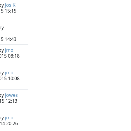
by
Jos K
15 15:15
by
15 14:43
by
jmo
015 08:18
by
jmo
015 10:08
by
jowes
15 12:13
by
jmo
14 20:26