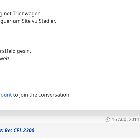
zug,net Triebwagen.
eguer um Site vu Stadler.
rstfeld gesin.
weiz.
count
to join the conversation.
16 Aug. 2014
: Re: CFL 2300