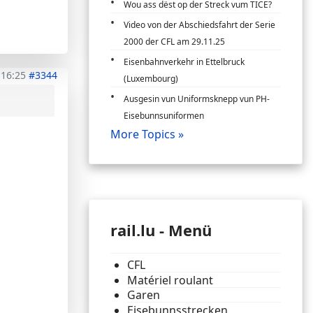
Wou ass dëst op der Streck vum TICE?
Video von der Abschiedsfahrt der Serie
2000 der CFL am 29.11.25
Eisenbahnverkehr in Ettelbruck
 16:25
#3344
(Luxembourg)
Ausgesin vun Uniformsknepp vun PH-
Eisebunnsuniformen
More Topics »
rail.lu - Menü
CFL
Matériel roulant
Garen
Eisebunnsstrecken