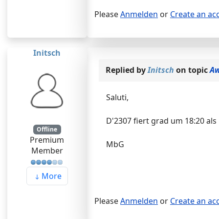
Please
Anmelden
or
Create an ac
Initsch
Replied by
Initsch
on topic
Aw
Saluti,
D'2307 fiert grad um 18:20 als
Offline
Premium
MbG
Member
More
Please
Anmelden
or
Create an ac