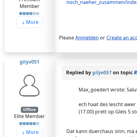
noch_naeher_zusammen/index
Member
More
Please
Anmelden
or
Create an ac
gilyv051
Replied by
gilyv051
on topic
R
Max_goedert wrote: Salu
ech haat des lescht awe
Offline
(17.00) prett op Gleis 5 
Elite Member
Dat kann duerchaus sinn, mä e
More