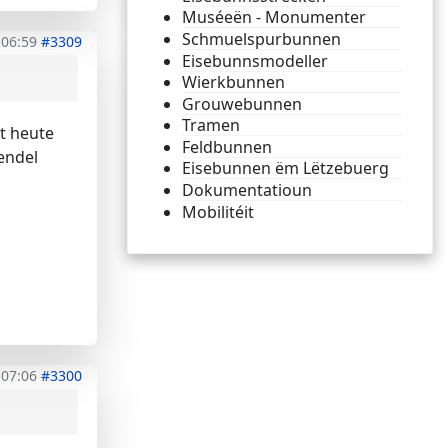
Muséeën - Monumenter
Schmuelspurbunnen
 06:59
#3309
Eisebunnsmodeller
Wierkbunnen
Grouwebunnen
Tramen
t heute
Feldbunnen
endel
Eisebunnen ëm Lëtzebuerg
Dokumentatioun
Mobilitéit
 07:06
#3300