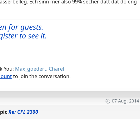
serbelleg. Ech sinn mer also 99% secher datt dat do eng
en for guests.
ister to see it.
nk You:
Max_goedert
,
Charel
count
to join the conversation.
07 Aug. 2014
pic
Re: CFL 2300