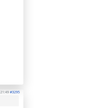
 21:49
#3295