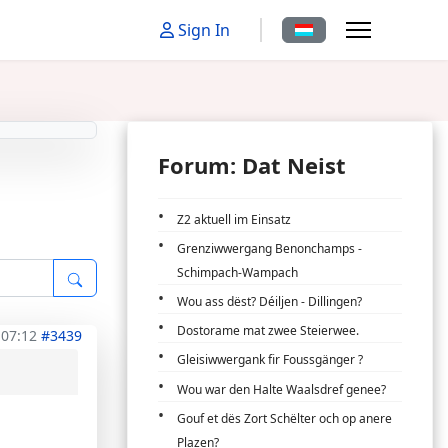
Sprache auswählen
Sign In
Forum: Dat Neist
Z2 aktuell im Einsatz
Grenziwwergang Benonchamps -
Schimpach-Wampach
Wou ass dëst? Déiljen - Dillingen?
Dostorame mat zwee Steierwee.
 07:12
#3439
Gleisiwwergank fir Foussgänger ?
Wou war den Halte Waalsdref genee?
Gouf et dës Zort Schëlter och op anere
Plazen?