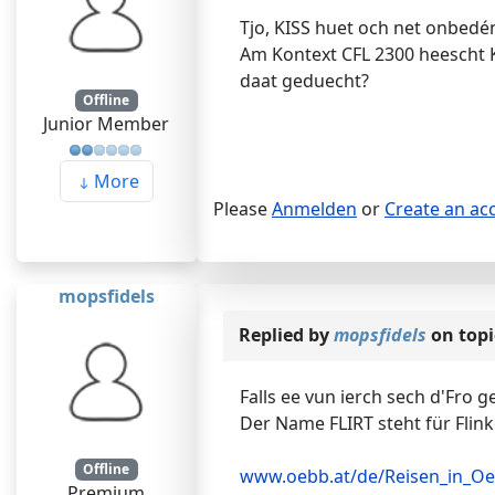
Tjo, KISS huet och net onbedén
Am Kontext CFL 2300 heescht K
daat geduecht?
Offline
Junior Member
More
Please
Anmelden
or
Create an ac
mopsfidels
Replied by
mopsfidels
on top
Falls ee vun ierch sech d'Fro ge
Der Name FLIRT steht für Flinke
Offline
www.oebb.at/de/Reisen_in_Oes
Premium