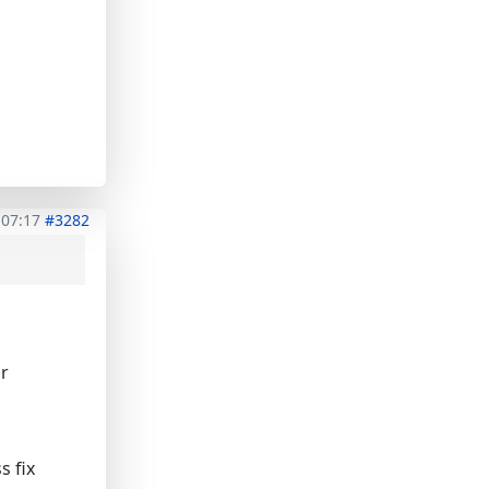
 07:17
#3282
r
s fix