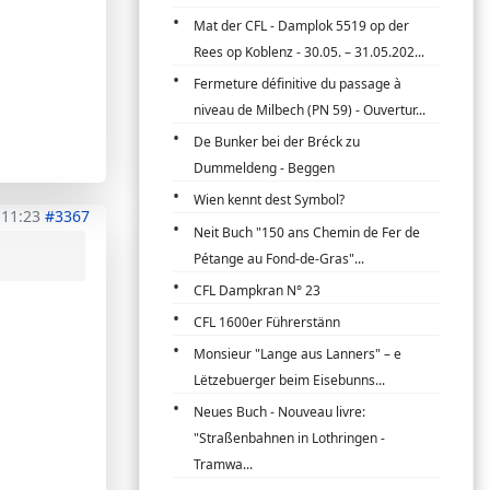
Mat der CFL - Damplok 5519 op der
Rees op Koblenz - 30.05. – 31.05.202...
Fermeture définitive du passage à
niveau de Milbech (PN 59) - Ouvertur...
De Bunker bei der Bréck zu
Dummeldeng - Beggen
Wien kennt dest Symbol?
 11:23
#3367
Neit Buch "150 ans Chemin de Fer de
Pétange au Fond-de-Gras"...
CFL Dampkran N° 23
CFL 1600er Führerstänn
Monsieur "Lange aus Lanners" – e
Lëtzebuerger beim Eisebunns...
Neues Buch - Nouveau livre:
"Straßenbahnen in Lothringen -
Tramwa...