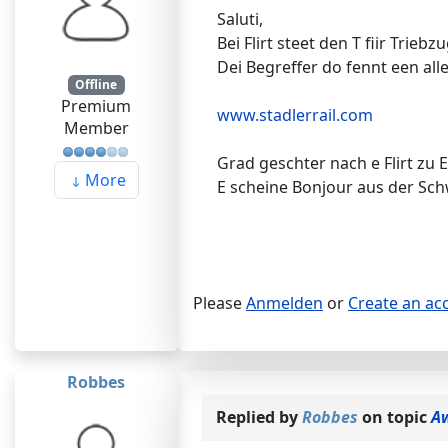
Saluti,
Bei Flirt steet den T fiir Trieb
Dei Begreffer do fennt een all
Offline
Premium
www.stadlerrail.com
Member
Grad geschter nach e Flirt zu E
More
E scheine Bonjour aus der Sch
Please
Anmelden
or
Create an ac
Robbes
Replied by
Robbes
on topic
Aw