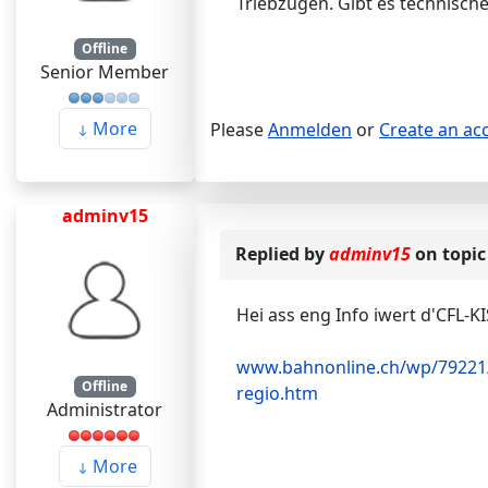
Triebzügen. Gibt es technisc
Offline
Senior Member
More
Please
Anmelden
or
Create an ac
adminv15
Replied by
adminv15
on topi
Hei ass eng Info iwert d'CFL-KI
www.bahnonline.ch/wp/79221/s
Offline
regio.htm
Administrator
More