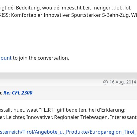
gt déi Bedeitung, wou déi meescht Leit mengen. :lol: :lol:
ISS: Komfortabler Innovativer Spurtstarker S-Bahn-Zug. Wi
count
to join the conversation.
16 Aug. 2014
ic
Re: CFL 2300
stallt huet, waat "FLIRT" giff bedeiten, hei d'Erklärung:
r, Leichter, Innovativer, Regionaler Triebwagen. Interessant
terreich/Tirol/Angebote_u._Produkte/Europaregion_Tirol_