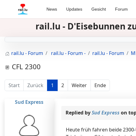
News
Updates
Gesicht
Forum
rail.lu - D'Eisebunnen 
rail.lu - Forum
rail.lu - Forum -
rail.lu - Forum
MR
CFL 2300
Start
Zurück
1
2
Weiter
Ende
Sud Express
Replied by
Sud Express
on to
Heute früh fahren beide 2300