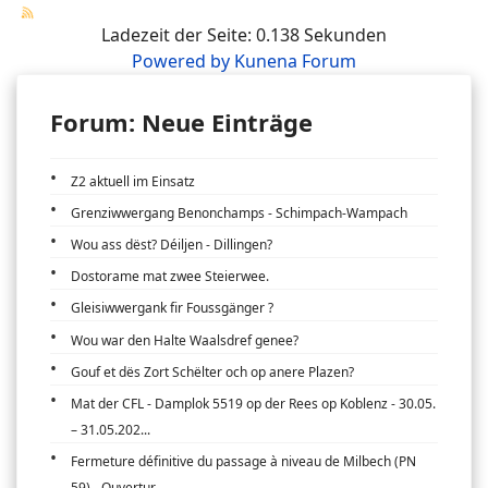
Ladezeit der Seite: 0.138 Sekunden
Powered by
Kunena Forum
Forum: Neue Einträge
Z2 aktuell im Einsatz
Grenziwwergang Benonchamps - Schimpach-Wampach
Wou ass dëst? Déiljen - Dillingen?
Dostorame mat zwee Steierwee.
Gleisiwwergank fir Foussgänger ?
Wou war den Halte Waalsdref genee?
Gouf et dës Zort Schëlter och op anere Plazen?
Mat der CFL - Damplok 5519 op der Rees op Koblenz - 30.05.
– 31.05.202...
Fermeture définitive du passage à niveau de Milbech (PN
59) - Ouvertur...