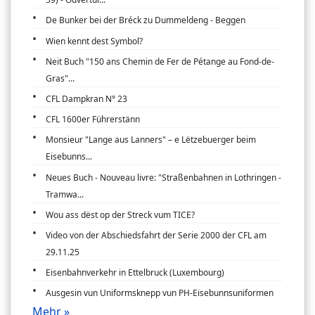
De Bunker bei der Bréck zu Dummeldeng - Beggen
Wien kennt dest Symbol?
Neit Buch "150 ans Chemin de Fer de Pétange au Fond-de-
Gras"...
CFL Dampkran N° 23
CFL 1600er Führerstänn
Monsieur "Lange aus Lanners" – e Lëtzebuerger beim
Eisebunns...
Neues Buch - Nouveau livre: "Straßenbahnen in Lothringen -
Tramwa...
Wou ass dëst op der Streck vum TICE?
Video von der Abschiedsfahrt der Serie 2000 der CFL am
29.11.25
Eisenbahnverkehr in Ettelbruck (Luxembourg)
Ausgesin vun Uniformsknepp vun PH-Eisebunnsuniformen
Mehr »