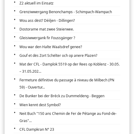
Z2 aktuell im Einsatz
Grenziwwergang Benonchamps - Schimpach-Wampach
Wou ass dëst? Déiljen - Dillingen?
Dostorame mat zwee Steierwee.
Gleisiwwergank fir Foussgänger ?
Wou war den Halte Waalsdref genee?
Gouf et dës Zort Schëlter och op anere Plazen?
Mat der CFL - Damplok 5519 op der Rees op Koblenz - 30.05.
– 31.05.202...
Fermeture définitive du passage à niveau de Milbech (PN
59) - Ouvertur...
De Bunker bei der Bréck zu Dummeldeng - Beggen
Wien kennt dest Symbol?
Neit Buch "150 ans Chemin de Fer de Pétange au Fond-de-
Gras"...
CFL Dampkran N° 23