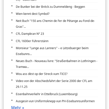
De Bunker bei der Bréck zu Dummeldeng - Beggen
Wien kennt dest Symbol?
Neit Buch "150 ans Chemin de Fer de Pétange au Fond-de-
Gras"...
CFL Dampkran N° 23
CFL 1600er Führerstänn
Monsieur "Lange aus Lanners" – e Lëtzebuerger beim
Eisebunns...
Neues Buch - Nouveau livre: "Straßenbahnen in Lothringen -
Tramwa...
Wou ass dëst op der Streck vum TICE?
Video von der Abschiedsfahrt der Serie 2000 der CFL am
29.11.25
Eisenbahnverkehr in Ettelbruck (Luxembourg)
Ausgesin vun Uniformsknepp vun PH-Eisebunnsuniformen
Mehr »