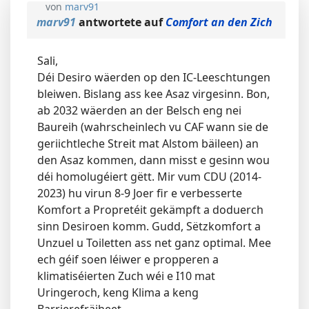
von
marv91
marv91
antwortete auf
Comfort an den Zich
Sali,
Déi Desiro wäerden op den IC-Leeschtungen
bleiwen. Bislang ass kee Asaz virgesinn. Bon,
ab 2032 wäerden an der Belsch eng nei
Baureih (wahrscheinlech vu CAF wann sie de
geriichtleche Streit mat Alstom bäileen) an
den Asaz kommen, dann misst e gesinn wou
déi homolugéiert gëtt. Mir vum CDU (2014-
2023) hu virun 8-9 Joer fir e verbesserte
Komfort a Propretéit gekämpft a doduerch
sinn Desiroen komm. Gudd, Sëtzkomfort a
Unzuel u Toiletten ass net ganz optimal. Mee
ech géif soen léiwer e propperen a
klimatiséierten Zuch wéi e I10 mat
Uringeroch, keng Klima a keng