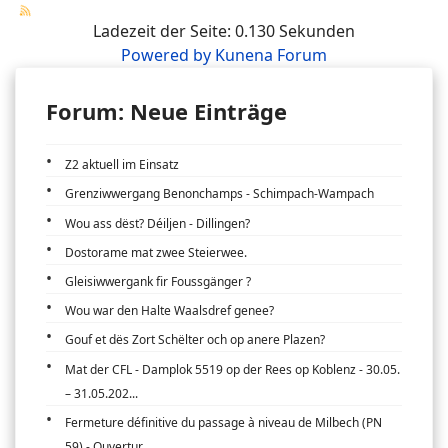
Ladezeit der Seite: 0.130 Sekunden
Powered by
Kunena Forum
Forum: Neue Einträge
Z2 aktuell im Einsatz
Grenziwwergang Benonchamps - Schimpach-Wampach
Wou ass dëst? Déiljen - Dillingen?
Dostorame mat zwee Steierwee.
Gleisiwwergank fir Foussgänger ?
Wou war den Halte Waalsdref genee?
Gouf et dës Zort Schëlter och op anere Plazen?
Mat der CFL - Damplok 5519 op der Rees op Koblenz - 30.05.
– 31.05.202...
Fermeture définitive du passage à niveau de Milbech (PN
59) - Ouvertur...