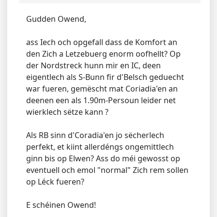
Gudden Owend,
ass Iech och opgefall dass de Komfort an
den Zich a Letzebuerg enorm oofhellt? Op
der Nordstreck hunn mir en IC, deen
eigentlech als S-Bunn fir d'Belsch geduecht
war fueren, gemëscht mat Coriadia'en an
deenen een als 1.90m-Persoun leider net
wierklech sëtze kann ?
Als RB sinn d'Coradia'en jo sëcherlech
perfekt, et kiint allerdéngs ongemittlech
ginn bis op Elwen? Ass do méi gewosst op
eventuell och emol "normal" Zich rem sollen
op Léck fueren?
E schéinen Owend!