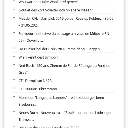
Wou war den Halte Waalsdref genee?
Gouf et dës Zort Schëlter och op anere Plazen?
Mat der CFL - Damplok 5519 op der Rees op Koblenz - 30.05.
– 31.05.202...
Fermeture définitive du passage à niveau de Milbech (PN
59) - Ouvertur...
De Bunker bei der Bréck zu Dummeldeng - Beggen
Wien kennt dest Symbol?
Neit Buch "150 ans Chemin de Fer de Pétange au Fond-de-
Gras"...
CFL Dampkran N° 23
CFL 1600er Führerstänn
Monsieur "Lange aus Lanners" – e Lëtzebuerger beim
Eisebunns...
Neues Buch - Nouveau livre: "Straßenbahnen in Lothringen -
Tramwa...
Wou ass dëst op der Streck vum TICE?