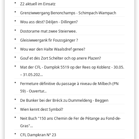
Z2 aktuell im Einsatz
Grenziwwergang Benonchamps - Schimpach-Wampach
Wou ass dëst? Déiljen - Dillingen?
Dostorame mat zwee Steierwee.
Gleisiwwergank fir Foussgänger ?
Wou war den Halte Waalsdref genee?
Gouf et dës Zort Schëlter och op anere Plazen?
Mat der CFL - Damplok 5519 op der Rees op Koblenz - 30.05.
– 31.05.202...
Fermeture définitive du passage à niveau de Milbech (PN
59) - Ouvertur...
De Bunker bei der Bréck zu Dummeldeng - Beggen
Wien kennt dest Symbol?
Neit Buch "150 ans Chemin de Fer de Pétange au Fond-de-
Gras"...
CFL Dampkran N° 23