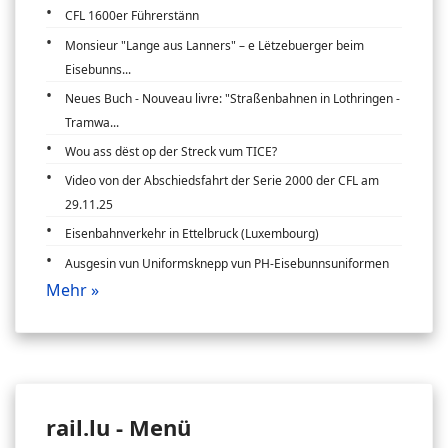
CFL 1600er Führerstänn
Monsieur "Lange aus Lanners" – e Lëtzebuerger beim
Eisebunns...
Neues Buch - Nouveau livre: "Straßenbahnen in Lothringen -
Tramwa...
Wou ass dëst op der Streck vum TICE?
Video von der Abschiedsfahrt der Serie 2000 der CFL am
29.11.25
Eisenbahnverkehr in Ettelbruck (Luxembourg)
Ausgesin vun Uniformsknepp vun PH-Eisebunnsuniformen
Mehr »
rail.lu - Menü