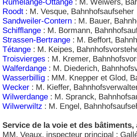
Rumelange-Ottange
: M. Weiwers, Bah
Roodt
: M. Vesque, Bahnhofsaufseher
Sandweiler-Contern
: M. Bauer, Bahnh
Schifflange
: M. Bormann, Bahnhofsau
Strassen-Bertrange
: M. Beffort, Bahn
Tétange
: M. Keipes, Bahnhofsvorsteh
Troisvierges
: M. Kremer, Bahnhofsvor
Walferdange
: M. Diederich, Bahnhofs
Wasserbillig
: MM. Knepper et Glod, B
Wecker
: M. Kieffer, Bahnhofsverwalte
Wilwerdange
: M. Spranck, Bahnhofsa
Wilwerwiltz
: M. Engel, Bahnhofsaufse
Service de la voie et des bâtiment
MM. Veaux, inspecteur principal ; Gallé