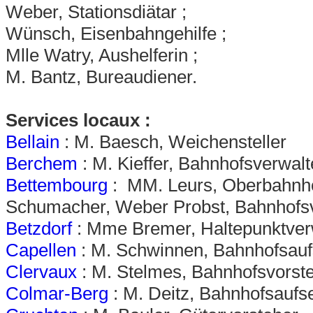
Weber, Stationsdiätar ;
Wünsch, Eisenbahngehilfe ;
Mlle Watry, Aushelferin ;
M. Bantz, Bureaudiener.
Services locaux :
Bellain
: M. Baesch, Weichensteller
Berchem
: M. Kieffer, Bahnhofsverwalt
Bettembourg
: MM. Leurs, Oberbahnho
Schumacher, Weber Probst, Bahnhofs
Betzdorf
: Mme Bremer, Haltepunktverw
Capellen
: M. Schwinnen, Bahnhofsau
Clervaux
: M. Stelmes, Bahnhofsvorst
Colmar-Berg
: M. Deitz, Bahnhofsaufs