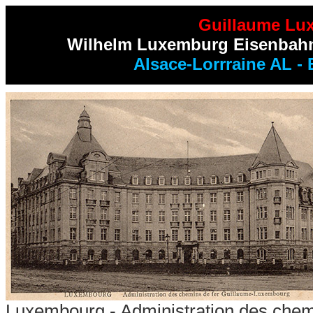
Guillaume Lu
Wilhelm Luxemburg Eisenbahne
Alsace-Lorrraine AL -
Luxembourg - Administration des chem