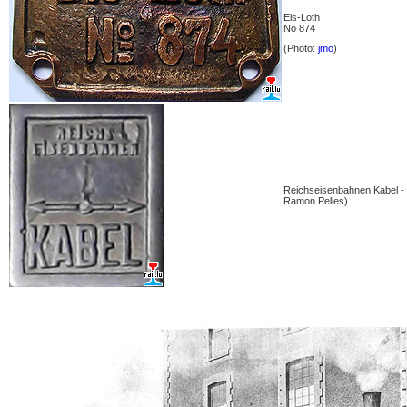
Els-Loth
No 874
(Photo:
jmo
)
Reichseisenbahnen Kabel -
Ramon Pelles)