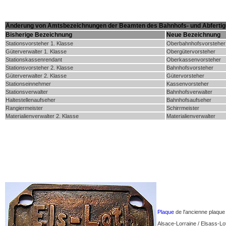
Änderung von Amtsbezeichnungen der Beamten des Bahnhofs- und Abfertig
Bisherige Bezeichnung
Neue Bezeichnung
Stationsvorsteher 1. Klasse
Oberbahnhofsvorsteher
Güterverwalter 1. Klasse
Obergütervorsteher
Stationskassenrendant
Oberkassenvorsteher
Stationsvorsteher 2. Klasse
Bahnhofsvorsteher
Güterverwalter 2. Klasse
Gütervorsteher
Stationseinnehmer
Kassenvorsteher
Stationsverwalter
Bahnhofsverwalter
Haltestellenaufseher
Bahnhofsaufseher
Rangiermeister
Schirrmeister
Materialienverwalter 2. Klasse
Materialienverwalter
Plaque
de l'ancienne plaque
Alsace-Lorraine / Elsass-Lo