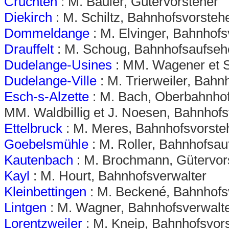
Cruchten
: M. Bauler, Gütervorsteher
Diekirch
: M. Schiltz, Bahnhofsvorsteh
Dommeldange
: M. Elvinger, Bahnhofs
Drauffelt
: M. Schoug, Bahnhofsaufseh
Dudelange-Usines
: MM. Wagener et S
Dudelange-Ville
: M. Trierweiler, Bahn
Esch-s-Alzette
: M. Bach, Oberbahnhof
MM. Waldbillig et J. Noesen, Bahnhofs
Ettelbruck
: M. Meres, Bahnhofsvorste
Goebelsmühle
: M. Roller, Bahnhofsau
Kautenbach
: M. Brochmann, Gütervor
Kayl
: M. Hourt, Bahnhofsverwalter
Kleinbettingen
: M. Beckené, Bahnhofs
Lintgen
: M. Wagner, Bahnhofsverwalt
Lorentzweiler
: M. Kneip, Bahnhofsvor