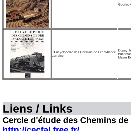
Gourlot 
Dupuy J
L'Encyclopédie des Chemins de Fer d'Alsace-
Buchman
Lorraine
Mayer B
Liens / Links
Cercle d'étude des Chemins de 
http://cecfal.free.fr/