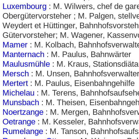
Luxembourg
: M. Wilwers, chef de gare
Obergütervorsteher ; M. Palgen, stell
Weydert et Hüttinger, Bahnhofsvorsteher
Gütervorsteher; M. Wagener, Kassenv
Mamer
: M. Kolbach, Bahnhofsverwalt
Manternach
: M. Paulus, Bahnwärter
Maulusmühle
: M. Kraus, Stationsdiäta
Mersch
: M. Unsen, Bahnhofsverwalte
Mertert
: M. Paulus, Eisenbahngehilfe
Michelau
: M. Terens, Bahnhofsaufseh
Munsbach
: M. Theisen, Eisenbahngehi
Noertzange
: M. Mergen, Bahnhofsver
Oetrange
: M. Kesseler, Bahnhofsverw
Rumelange
: M. Tanson, Bahnhofsauf