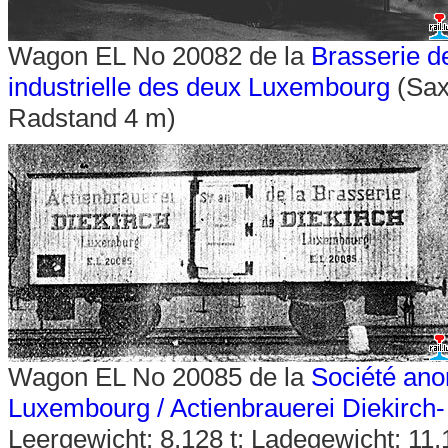
Wagon EL No 20082 de la
Brasserie d
industrielle des deux Luxembourg
(Sax
Radstand 4 m)
Wagon EL No 20085 de la
Société ano
Luxembourg / Actienbrauerei Diekirch
Leergewicht: 8,128 t; Ladegewicht: 11,