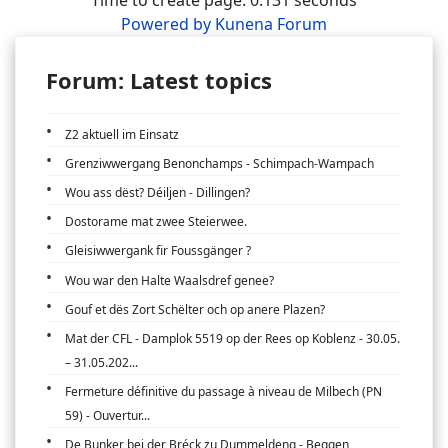
Time to create page: 0.131 seconds
Powered by
Kunena Forum
Forum: Latest topics
Z2 aktuell im Einsatz
Grenziwwergang Benonchamps - Schimpach-Wampach
Wou ass dëst? Déiljen - Dillingen?
Dostorame mat zwee Steierwee.
Gleisiwwergank fir Foussgänger ?
Wou war den Halte Waalsdref genee?
Gouf et dës Zort Schëlter och op anere Plazen?
Mat der CFL - Damplok 5519 op der Rees op Koblenz - 30.05.
– 31.05.202...
Fermeture définitive du passage à niveau de Milbech (PN
59) - Ouvertur...
De Bunker bei der Bréck zu Dummeldeng - Beggen