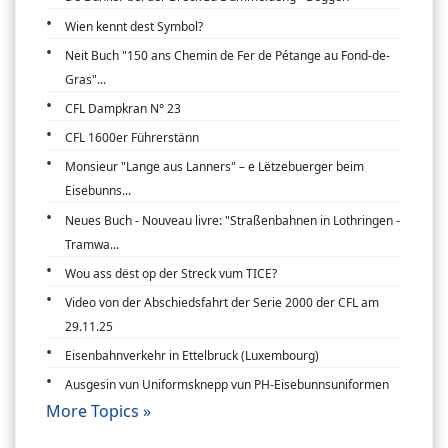
Wien kennt dest Symbol?
Neit Buch "150 ans Chemin de Fer de Pétange au Fond-de-
Gras"...
CFL Dampkran N° 23
CFL 1600er Führerstänn
Monsieur "Lange aus Lanners" – e Lëtzebuerger beim
Eisebunns...
Neues Buch - Nouveau livre: "Straßenbahnen in Lothringen -
Tramwa...
Wou ass dëst op der Streck vum TICE?
Video von der Abschiedsfahrt der Serie 2000 der CFL am
29.11.25
Eisenbahnverkehr in Ettelbruck (Luxembourg)
Ausgesin vun Uniformsknepp vun PH-Eisebunnsuniformen
More Topics »