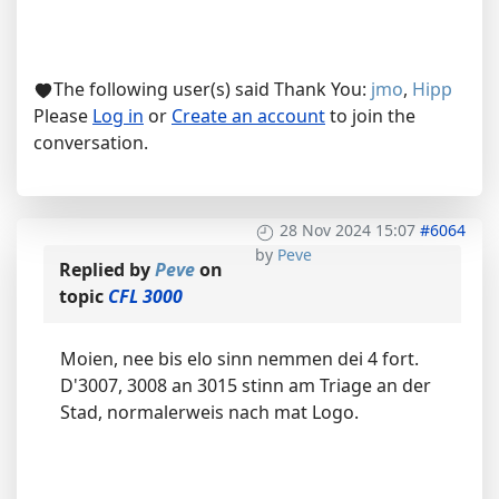
The following user(s) said Thank You:
jmo
,
Hipp
Please
Log in
or
Create an account
to join the
conversation.
28 Nov 2024 15:07
#6064
by
Peve
Replied by
Peve
on
topic
CFL 3000
Moien, nee bis elo sinn nemmen dei 4 fort.
D'3007, 3008 an 3015 stinn am Triage an der
Stad, normalerweis nach mat Logo.