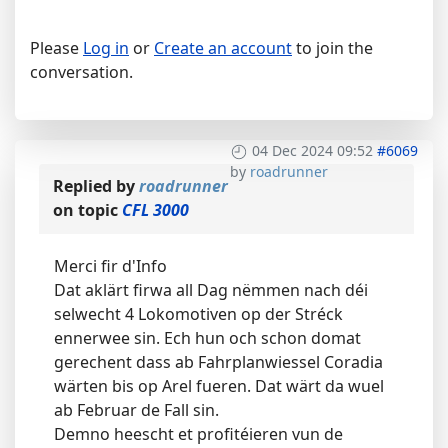
Please
Log in
or
Create an account
to join the
conversation.
04 Dec 2024 09:52
#6069
by
roadrunner
Replied by
roadrunner
on topic
CFL 3000
Merci fir d'Info
Dat aklärt firwa all Dag nëmmen nach déi
selwecht 4 Lokomotiven op der Stréck
ennerwee sin. Ech hun och schon domat
gerechent dass ab Fahrplanwiessel Coradia
wärten bis op Arel fueren. Dat wärt da wuel
ab Februar de Fall sin.
Demno heescht et profitéieren vun de