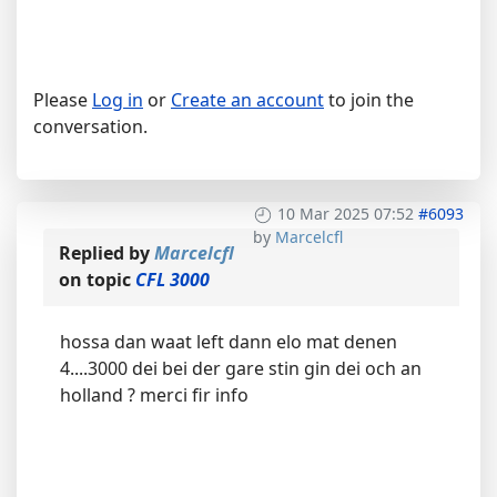
Please
Log in
or
Create an account
to join the
conversation.
10 Mar 2025 07:52
#6093
by
Marcelcfl
Replied by
Marcelcfl
on topic
CFL 3000
hossa dan waat left dann elo mat denen
4....3000 dei bei der gare stin gin dei och an
holland ? merci fir info