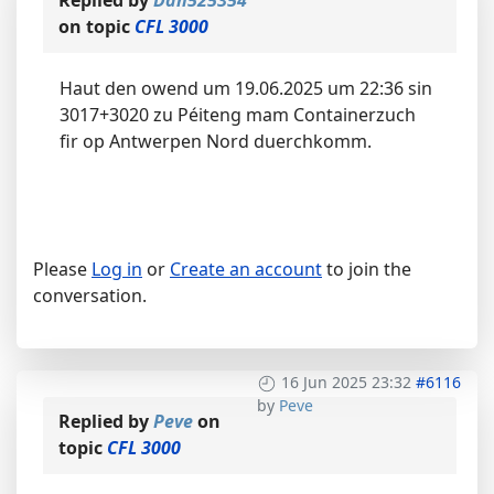
Replied by
Dan525354
on topic
CFL 3000
Haut den owend um 19.06.2025 um 22:36 sin
3017+3020 zu Péiteng mam Containerzuch
fir op Antwerpen Nord duerchkomm.
Please
Log in
or
Create an account
to join the
conversation.
16 Jun 2025 23:32
#6116
by
Peve
Replied by
Peve
on
topic
CFL 3000