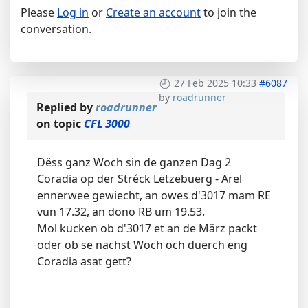
Please
Log in
or
Create an account
to join the
conversation.
27 Feb 2025 10:33
#6087
by
roadrunner
Replied by
roadrunner
on topic
CFL 3000
Dëss ganz Woch sin de ganzen Dag 2
Coradia op der Stréck Lëtzebuerg - Arel
ennerwee gewiecht, an owes d'3017 mam RE
vun 17.32, an dono RB um 19.53.
Mol kucken ob d'3017 et an de März packt
oder ob se nächst Woch och duerch eng
Coradia asat gett?