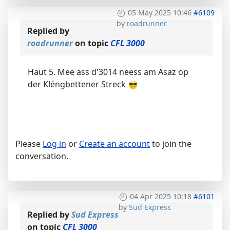
05 May 2025 10:46
#6109
by
roadrunner
Replied by
roadrunner
on topic
CFL 3000
Haut 5. Mee ass d'3014 neess am Asaz op
der Kléngbettener Streck
Please
Log in
or
Create an account
to join the
conversation.
04 Apr 2025 10:18
#6101
by
Sud Express
Replied by
Sud Express
on topic
CFL 3000