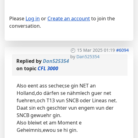
Please
Log in
or
Create an account
to join the
conversation.
15 Mar 2025 01:19
#6094
by
Dan525354
Replied by
Dan525354
on topic
CFL 3000
Also eent ass secher,se gin NET an
Holland,do därfen se nähmlech guer net
fuehren,och T13 vun SNCB oder Lineas net.
Daat sin ech geschter vun engem vun der
SNCB gewuehr gin.
Also bleiwt et am Moment e
Geheimnis,ewou se hi gin.