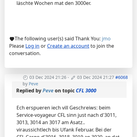
läschte Wochen mat den 3000er.
The following user(s) said Thank You:
jmo
Please
Log in
or
Create an account
to join the
conversation.
03 Dec 2024 21:26
-
03 Dec 2024 21:27
#6068
by
Peve
Replied by
Peve
on topic
CFL 3000
Ech erspueren iech vill Geschreiws: beim
Service-voyageur CFL sinn just nach d'3011,
3013, 3014 an 3017 am Asatz..
viraussichtlech bis Ufank Februar. Bei der