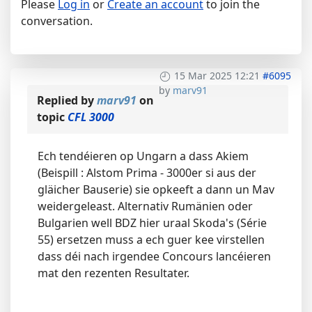
Please
Log in
or
Create an account
to join the
conversation.
15 Mar 2025 12:21
#6095
by
marv91
Replied by
marv91
on
topic
CFL 3000
Ech tendéieren op Ungarn a dass Akiem
(Beispill : Alstom Prima - 3000er si aus der
gläicher Bauserie) sie opkeeft a dann un Mav
weidergeleast. Alternativ Rumänien oder
Bulgarien well BDZ hier uraal Skoda's (Série
55) ersetzen muss a ech guer kee virstellen
dass déi nach irgendee Concours lancéieren
mat den rezenten Resultater.