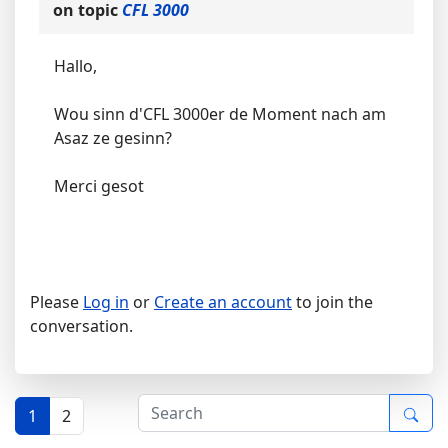
on topic
CFL 3000
Hallo,
Wou sinn d'CFL 3000er de Moment nach am
Asaz ze gesinn?
Merci gesot
Please
Log in
or
Create an account
to join the
conversation.
1
2