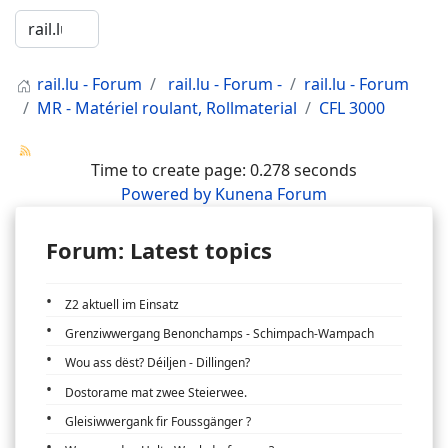
rail.lu - Forum
rail.lu - Forum -
rail.lu - Forum
MR - Matériel roulant, Rollmaterial
CFL 3000
Time to create page: 0.278 seconds
Powered by
Kunena Forum
Forum: Latest topics
Z2 aktuell im Einsatz
Grenziwwergang Benonchamps - Schimpach-Wampach
Wou ass dëst? Déiljen - Dillingen?
Dostorame mat zwee Steierwee.
Gleisiwwergank fir Foussgänger ?