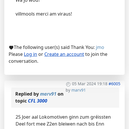
Wa jo wou?
villmools merci am viraus!
The following user(s) said Thank You:
jmo
Please
Log in
or
Create an account
to join the
conversation.
05 Mar 2024 19:18
#6005
by
marv91
Replied by
marv91
on
topic
CFL 3000
25 Joer aal Lokomotiven ginn zum gréissten
Deel fort mee Z2en bleiwen nach bis Enn