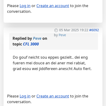
Please
Log in
or
Create an account
to join the
conversation.
05 Mar 2025 19:22
#6092
by
Peve
Replied by
Peve
on
topic
CFL 3000
Do gouf neicht sou eppes gezielt.. dei eng
fueren mei douce an dei aner mei rabiat,
grad esou wei jiddfereen anescht Auto fiert.
Please
Log in
or
Create an account
to join the
conversation.