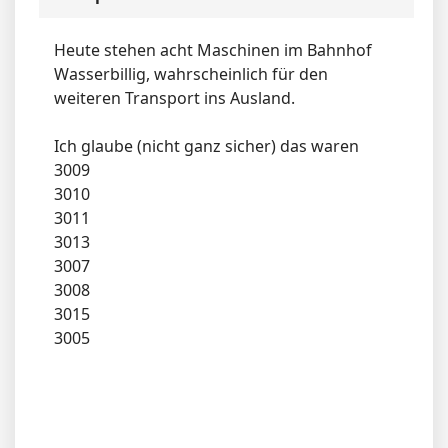
Heute stehen acht Maschinen im Bahnhof
Wasserbillig, wahrscheinlich für den
weiteren Transport ins Ausland.
Ich glaube (nicht ganz sicher) das waren
3009
3010
3011
3013
3007
3008
3015
3005