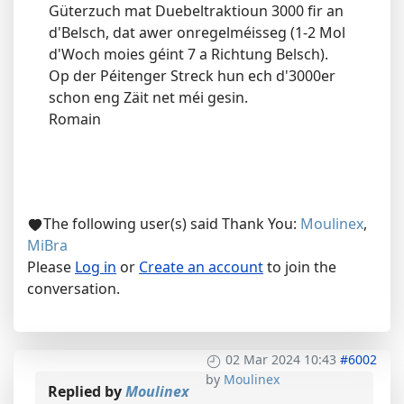
Güterzuch mat Duebeltraktioun 3000 fir an
d'Belsch, dat awer onregelméisseg (1-2 Mol
d'Woch moies géint 7 a Richtung Belsch).
Op der Péitenger Streck hun ech d'3000er
schon eng Zäit net méi gesin.
Romain
The following user(s) said Thank You:
Moulinex
,
MiBra
Please
Log in
or
Create an account
to join the
conversation.
02 Mar 2024 10:43
#6002
by
Moulinex
Replied by
Moulinex