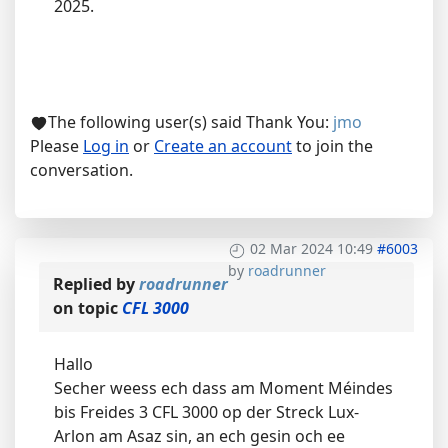
2025.
The following user(s) said Thank You:
jmo
Please
Log in
or
Create an account
to join the
conversation.
02 Mar 2024 10:49
#6003
by
roadrunner
Replied by
roadrunner
on topic
CFL 3000
Hallo
Secher weess ech dass am Moment Méindes
bis Freides 3 CFL 3000 op der Streck Lux-
Arlon am Asaz sin, an ech gesin och ee