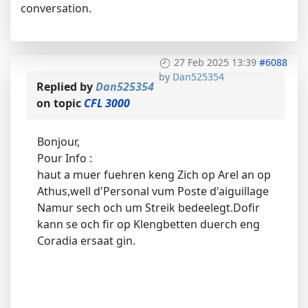
conversation.
27 Feb 2025 13:39
#6088
by
Dan525354
Replied by
Dan525354
on topic
CFL 3000
Bonjour,
Pour Info :
haut a muer fuehren keng Zich op Arel an op
Athus,well d'Personal vum Poste d'aiguillage
Namur sech och um Streik bedeelegt.Dofir
kann se och fir op Klengbetten duerch eng
Coradia ersaat gin.