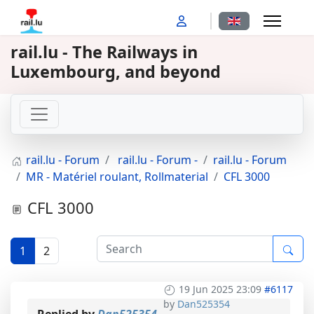
Select your langu
rail.lu - The Railways in
Luxembourg, and beyond
rail.lu - Forum
rail.lu - Forum -
rail.lu - Forum
MR - Matériel roulant, Rollmaterial
CFL 3000
CFL 3000
1
2
19 Jun 2025 23:09
#6117
by
Dan525354