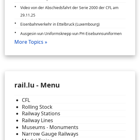
Video von der Abschiedsfahrt der Serie 2000 der CFL am
29.11.25
Eisenbahnverkehr in Ettelbruck (Luxembourg)
Ausgesin vun Uniformsknepp vun PH-Eisebunnsuniformen
More Topics »
rail.lu - Menu
CFL
Rolling Stock
Railway Stations
Railway Lines
Museums - Monuments
Narrow Gauge Railways