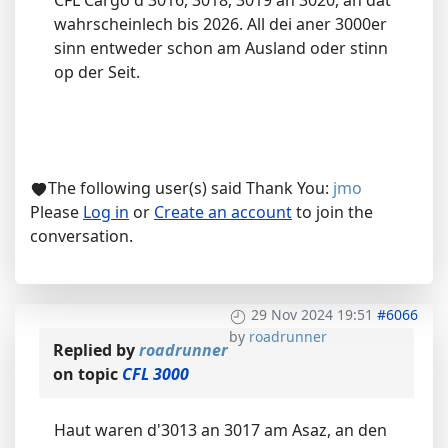
CFL Cargo d'3016, 3018, 3019 an 3020, an dat
wahrscheinlech bis 2026. All dei aner 3000er
sinn entweder schon am Ausland oder stinn
op der Seit.
The following user(s) said Thank You:
jmo
Please
Log in
or
Create an account
to join the
conversation.
29 Nov 2024 19:51
#6066
by
roadrunner
Replied by
roadrunner
on topic
CFL 3000
Haut waren d'3013 an 3017 am Asaz, an den