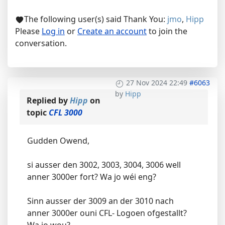
The following user(s) said Thank You:
jmo
,
Hipp
Please
Log in
or
Create an account
to join the
conversation.
27 Nov 2024 22:49
#6063
by
Hipp
Replied by
Hipp
on
topic
CFL 3000
Gudden Owend,
si ausser den 3002, 3003, 3004, 3006 well
anner 3000er fort? Wa jo wéi eng?
Sinn ausser der 3009 an der 3010 nach
anner 3000er ouni CFL- Logoen ofgestallt?