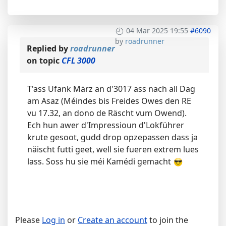
04 Mar 2025 19:55
#6090
by
roadrunner
Replied by
roadrunner
on topic
CFL 3000
T'ass Ufank März an d'3017 ass nach all Dag
am Asaz (Méindes bis Freides Owes den RE
vu 17.32, an dono de Räscht vum Owend).
Ech hun awer d'Impressioun d'Lokführer
krute gesoot, gudd drop opzepassen dass ja
näischt futti geet, well sie fueren extrem lues
lass. Soss hu sie méi Kamédi gemacht
Please
Log in
or
Create an account
to join the