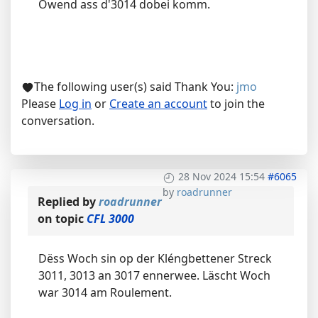
Owend ass d'3014 dobei komm.
The following user(s) said Thank You:
jmo
Please
Log in
or
Create an account
to join the
conversation.
28 Nov 2024 15:54
#6065
by
roadrunner
Replied by
roadrunner
on topic
CFL 3000
Dëss Woch sin op der Kléngbettener Streck
3011, 3013 an 3017 ennerwee. Läscht Woch
war 3014 am Roulement.