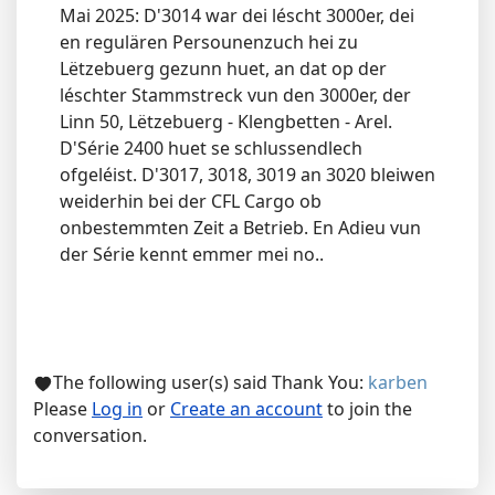
Mai 2025: D'3014 war dei léscht 3000er, dei
en regulären Persounenzuch hei zu
Lëtzebuerg gezunn huet, an dat op der
léschter Stammstreck vun den 3000er, der
Linn 50, Lëtzebuerg - Klengbetten - Arel.
D'Série 2400 huet se schlussendlech
ofgeléist. D'3017, 3018, 3019 an 3020 bleiwen
weiderhin bei der CFL Cargo ob
onbestemmten Zeit a Betrieb. En Adieu vun
der Série kennt emmer mei no..
The following user(s) said Thank You:
karben
Please
Log in
or
Create an account
to join the
conversation.