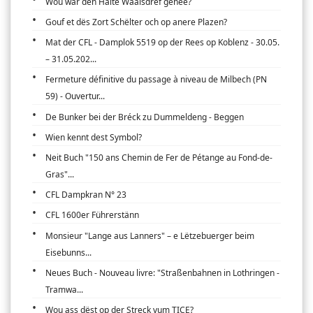
Wou war den Halte Waalsdref genee?
Gouf et dës Zort Schëlter och op anere Plazen?
Mat der CFL - Damplok 5519 op der Rees op Koblenz - 30.05.
– 31.05.202...
Fermeture définitive du passage à niveau de Milbech (PN
59) - Ouvertur...
De Bunker bei der Bréck zu Dummeldeng - Beggen
Wien kennt dest Symbol?
Neit Buch "150 ans Chemin de Fer de Pétange au Fond-de-
Gras"...
CFL Dampkran N° 23
CFL 1600er Führerstänn
Monsieur "Lange aus Lanners" – e Lëtzebuerger beim
Eisebunns...
Neues Buch - Nouveau livre: "Straßenbahnen in Lothringen -
Tramwa...
Wou ass dëst op der Streck vum TICE?