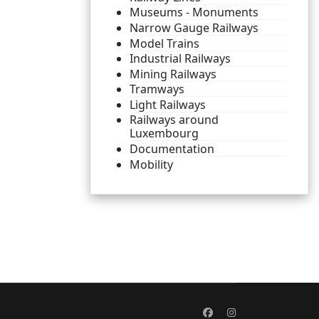
Museums - Monuments
Narrow Gauge Railways
Model Trains
Industrial Railways
Mining Railways
Tramways
Light Railways
Railways around
Luxembourg
Documentation
Mobility