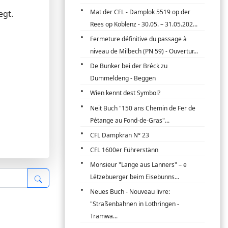
Mat der CFL - Damplok 5519 op der
egt.
Rees op Koblenz - 30.05. – 31.05.202...
Fermeture définitive du passage à
niveau de Milbech (PN 59) - Ouvertur...
De Bunker bei der Bréck zu
Dummeldeng - Beggen
Wien kennt dest Symbol?
Neit Buch "150 ans Chemin de Fer de
Pétange au Fond-de-Gras"...
CFL Dampkran N° 23
CFL 1600er Führerstänn
Monsieur "Lange aus Lanners" – e
Lëtzebuerger beim Eisebunns...
Neues Buch - Nouveau livre:
"Straßenbahnen in Lothringen -
Tramwa...