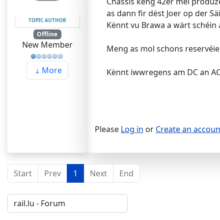
Châssis keng 42er méi produz
as dann fir dëst Joer op der 
TOPIC AUTHOR
Kënnt vu Brawa a wärt schéin a
Offline
New Member
Meng as mol schons reservéie
More
Kënnt iwwregens am DC an AC
Please
Log in
or
Create an accoun
Start
Prev
1
Next
End