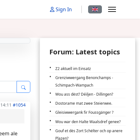
Select your language
Sign In
Forum: Latest topics
Z2 aktuell im Einsatz
Grenziwwergang Benonchamps -
Schimpach-Wampach
Wou ass dëst? Déiljen - Dillingen?
Dostorame mat zwee Steierwee.
 14:11
#1054
Gleisiwwergank fir Foussgänger ?
Wou war den Halte Waalsdref genee?
Gouf et dës Zort Schëlter och op anere
deem ale
Plazen?