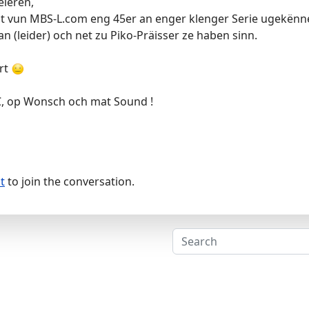
éieren,
Säit vun MBS-L.com eng 45er an enger klenger Serie ugekënn
n (leider) och net zu Piko-Präisser ze haben sinn.
rt
, op Wonsch och mat Sound !
t
to join the conversation.