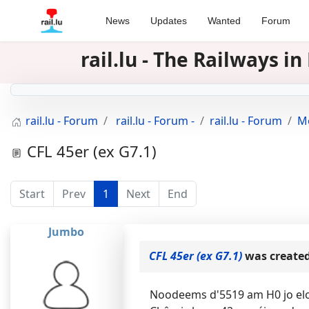
News
Updates
Wanted
Forum
rail.lu - The Railways 
rail.lu - Forum
rail.lu - Forum -
rail.lu - Forum
Mo
CFL 45er (ex G7.1)
Start
Prev
1
Next
End
Jumbo
CFL 45er (ex G7.1)
was create
Noodeems d'5519 am H0 jo elo 