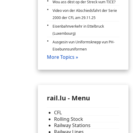
Wou ass dëst op der Streck vum TICE?
Video von der Abschiedsfahrt der Serie
2000 der CFL am 29.11.25
Eisenbahnverkehr in Ettelbruck
(Luxembourg)
Ausgesin vun Uniformsknepp vun PH-
Eisebunnsuniformen
More Topics »
rail.lu - Menu
CFL
Rolling Stock
Railway Stations
Railway Lines