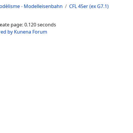
dèlisme - Modelleisenbahn
CFL 45er (ex G7.1)
reate page: 0.120 seconds
ed by
Kunena Forum