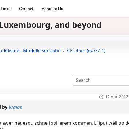
Links
Contact
About rail.lu
in Luxembourg, and beyond
dèlisme - Modelleisenbahn
CFL 45er (ex G7.1)
12 Apr 2012
d by
Jumbo
awer nët esou schnell soll erem kommen, Liliput wëll op 