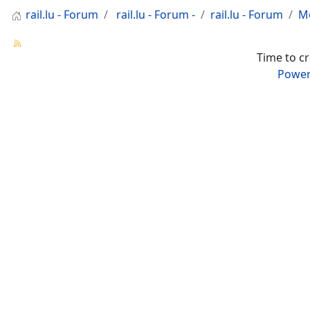
rail.lu - Forum
rail.lu - Forum -
rail.lu - Forum
Mo
Time to c
Power