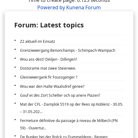
Time to create page: 0.125 seconds
Powered by
Kunena Forum
Forum: Latest topics
Z2 aktuell im Einsatz
Grenziwwergang Benonchamps - Schimpach-Wampach
Wou ass dëst? Déiljen - Dillingen?
Dostorame mat zwee Steierwee.
Gleisiwwergank fir Foussgänger ?
Wou war den Halte Waalsdref genee?
Gouf et dës Zort Schëlter och op anere Plazen?
Mat der CFL - Damplok 5519 op der Rees op Koblenz - 30.05.
– 31.05.202...
Fermeture définitive du passage à niveau de Milbech (PN
59) - Ouvertur...
De Bunker bei der Bréck zu Dummeldeng - Beggen