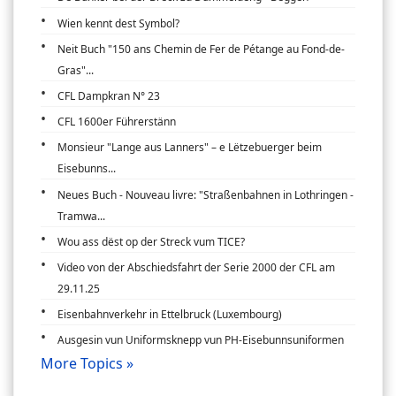
Wien kennt dest Symbol?
Neit Buch "150 ans Chemin de Fer de Pétange au Fond-de-
Gras"...
CFL Dampkran N° 23
CFL 1600er Führerstänn
Monsieur "Lange aus Lanners" – e Lëtzebuerger beim
Eisebunns...
Neues Buch - Nouveau livre: "Straßenbahnen in Lothringen -
Tramwa...
Wou ass dëst op der Streck vum TICE?
Video von der Abschiedsfahrt der Serie 2000 der CFL am
29.11.25
Eisenbahnverkehr in Ettelbruck (Luxembourg)
Ausgesin vun Uniformsknepp vun PH-Eisebunnsuniformen
More Topics »