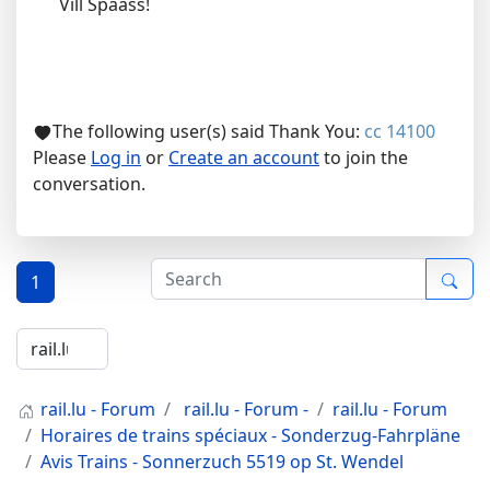
Vill Spaass!
The following user(s) said Thank You:
cc 14100
Please
Log in
or
Create an account
to join the
conversation.
1
rail.lu - Forum
rail.lu - Forum -
rail.lu - Forum
Horaires de trains spéciaux - Sonderzug-Fahrpläne
Avis Trains - Sonnerzuch 5519 op St. Wendel