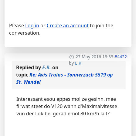
Please
Log in
or
Create an account
to join the
conversation.
27 May 2016 13:33
#4422
by
E.R.
Replied by
E.R.
on
topic
Re: Avis Trains - Sonnerzuch 5519 op
St. Wendel
Interessant esou eppes mol ze gesinn, mee
firwat steet do V120 wann d'Maximalvitesse
vun der Lok bei gerad emol 80 km/h läit?