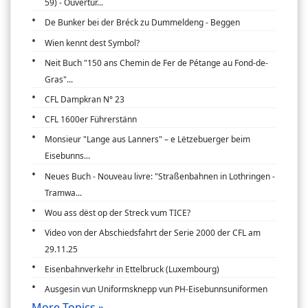
59) - Ouvertur...
De Bunker bei der Bréck zu Dummeldeng - Beggen
Wien kennt dest Symbol?
Neit Buch "150 ans Chemin de Fer de Pétange au Fond-de-
Gras"...
CFL Dampkran N° 23
CFL 1600er Führerstänn
Monsieur "Lange aus Lanners" – e Lëtzebuerger beim
Eisebunns...
Neues Buch - Nouveau livre: "Straßenbahnen in Lothringen -
Tramwa...
Wou ass dëst op der Streck vum TICE?
Video von der Abschiedsfahrt der Serie 2000 der CFL am
29.11.25
Eisenbahnverkehr in Ettelbruck (Luxembourg)
Ausgesin vun Uniformsknepp vun PH-Eisebunnsuniformen
More Topics »