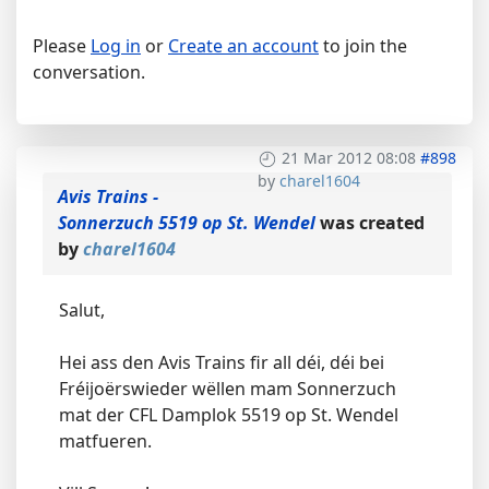
Please
Log in
or
Create an account
to join the
conversation.
21 Mar 2012 08:08
#898
by
charel1604
Avis Trains -
Sonnerzuch 5519 op St. Wendel
was created
by
charel1604
Salut,
Hei ass den Avis Trains fir all déi, déi bei
Fréijoërswieder wëllen mam Sonnerzuch
mat der CFL Damplok 5519 op St. Wendel
matfueren.