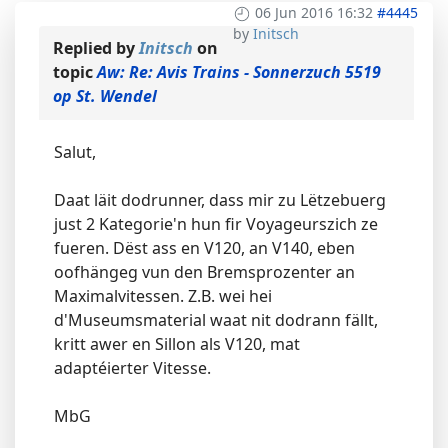
06 Jun 2016 16:32
#4445
by
Initsch
Replied by
Initsch
on
topic
Aw: Re: Avis Trains - Sonnerzuch 5519
op St. Wendel
Salut,
Daat läit dodrunner, dass mir zu Lëtzebuerg
just 2 Kategorie'n hun fir Voyageurszich ze
fueren. Dëst ass en V120, an V140, eben
oofhängeg vun den Bremsprozenter an
Maximalvitessen. Z.B. wei hei
d'Museumsmaterial waat nit dodrann fällt,
kritt awer en Sillon als V120, mat
adaptéierter Vitesse.
MbG