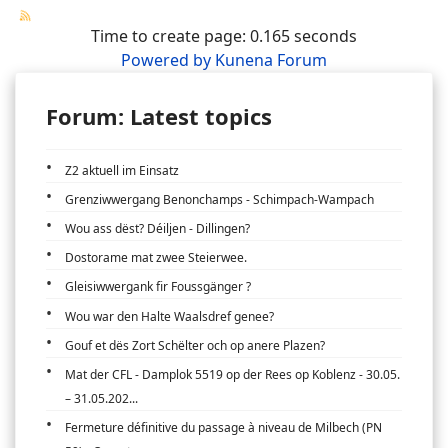
Time to create page: 0.165 seconds
Powered by
Kunena Forum
Forum: Latest topics
Z2 aktuell im Einsatz
Grenziwwergang Benonchamps - Schimpach-Wampach
Wou ass dëst? Déiljen - Dillingen?
Dostorame mat zwee Steierwee.
Gleisiwwergank fir Foussgänger ?
Wou war den Halte Waalsdref genee?
Gouf et dës Zort Schëlter och op anere Plazen?
Mat der CFL - Damplok 5519 op der Rees op Koblenz - 30.05.
– 31.05.202...
Fermeture définitive du passage à niveau de Milbech (PN