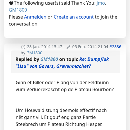
The following user(s) said Thank You:
jmo
,
GM1800
Please
Anmelden
or
Create an account
to join the
conversation.
28 Jan. 2014 15:47
-
05 Feb. 2014 21:04
#2836
by
GM1800
Replied by
GM1800
on topic
Re: Dampflok
"Lisa" von Govers, Grevenmacher?
Ginn ët Biller oder Pläng vun der Feldbunn
vum Verluerekascht op de Plateau Bourbon?
Um Houwald stung deemols effectif nach
nët ganz vill. Et gouf eng ganz Partie
Steebrëch um Plateau Richtung Hesper.