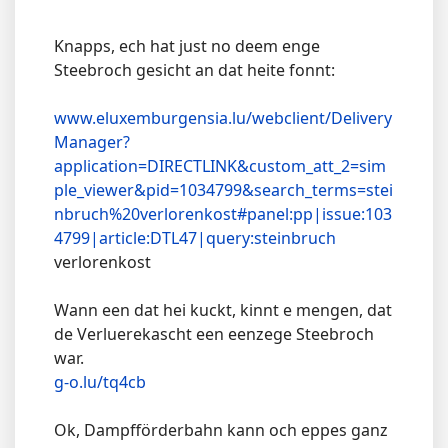
Knapps, ech hat just no deem enge
Steebroch gesicht an dat heite fonnt:
www.eluxemburgensia.lu/webclient/Delivery
Manager?
application=DIRECTLINK&custom_att_2=sim
ple_viewer&pid=1034799&search_terms=stei
nbruch%20verlorenkost#panel:pp|issue:103
4799|article:DTL47|query:steinbruch
verlorenkost
Wann een dat hei kuckt, kinnt e mengen, dat
de Verluerekascht een eenzege Steebroch
war.
g-o.lu/tq4cb
Ok, Dampfförderbahn kann och eppes ganz