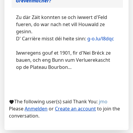
Grevenmacher?
Zu där Zäit konnten se och iwwert d'Feld
fueren, do war nach net vill Houwald ze
gesinn.
D' Carrière misst déi heite sinn:
g-o.lu/l8dqc
Iwwregens gouf et 1901, fir d'Nei Bréck ze
bauen, och eng Bunn vum Verluerekascht
op de Plateau Bourbon...
The following user(s) said Thank You:
jmo
Please
Anmelden
or
Create an account
to join the
conversation.