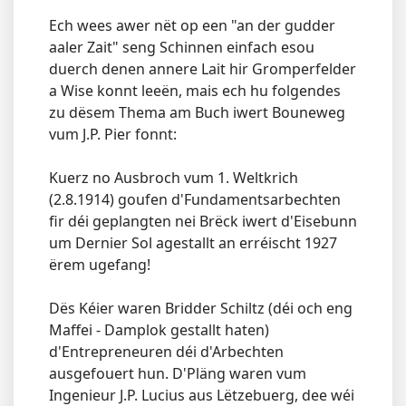
Ech wees awer nët op een "an der gudder
aaler Zait" seng Schinnen einfach esou
duerch denen annere Lait hir Gromperfelder
a Wise konnt leeën, mais ech hu folgendes
zu dësem Thema am Buch iwert Bouneweg
vum J.P. Pier fonnt:
Kuerz no Ausbroch vum 1. Weltkrich
(2.8.1914) goufen d'Fundamentsarbechten
fir déi geplangten nei Brëck iwert d'Eisebunn
um Dernier Sol agestallt an erréischt 1927
ërem ugefang!
Dës Kéier waren Bridder Schiltz (déi och eng
Maffei - Damplok gestallt haten)
d'Entrepreneuren déi d'Arbechten
ausgefouert hun. D'Pläng waren vum
Ingenieur J.P. Lucius aus Lëtzebuerg, dee wéi