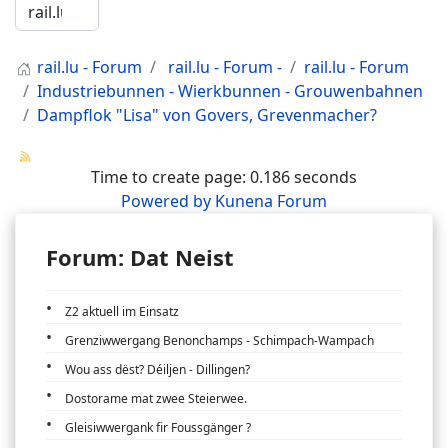
rail.lu - Forum
rail.lu - Forum -
rail.lu - Forum
Industriebunnen - Wierkbunnen - Grouwenbahnen
Dampflok "Lisa" von Govers, Grevenmacher?
Time to create page: 0.186 seconds
Powered by
Kunena Forum
Forum: Dat Neist
Z2 aktuell im Einsatz
Grenziwwergang Benonchamps - Schimpach-Wampach
Wou ass dëst? Déiljen - Dillingen?
Dostorame mat zwee Steierwee.
Gleisiwwergank fir Foussgänger ?