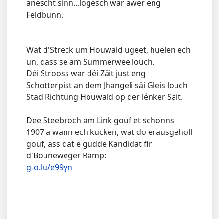
anescht sinn...logesch wär awer eng
Feldbunn.
Wat d'Streck um Houwald ugeet, huelen ech
un, dass se am Summerwee louch.
Déi Strooss war déi Zäit just eng
Schotterpist an dem Jhangeli säi Gleis louch
Stad Richtung Houwald op der lénker Säit.
Dee Steebroch am Link gouf et schonns
1907 a wann ech kucken, wat do erausgeholl
gouf, ass dat e gudde Kandidat fir
d'Bouneweger Ramp:
g-o.lu/e99yn