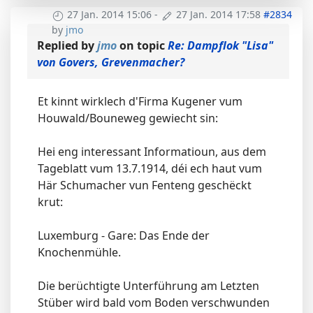
27 Jan. 2014 15:06
-
27 Jan. 2014 17:58
#2834
by
jmo
Replied by
jmo
on topic
Re: Dampflok "Lisa"
von Govers, Grevenmacher?
Et kinnt wirklech d'Firma Kugener vum
Houwald/Bouneweg gewiecht sin:
Hei eng interessant Informatioun, aus dem
Tageblatt vum 13.7.1914, déi ech haut vum
Här Schumacher vun Fenteng geschëckt
krut:
Luxemburg - Gare: Das Ende der
Knochenmühle.
Die berüchtigte Unterführung am Letzten
Stüber wird bald vom Boden verschwunden