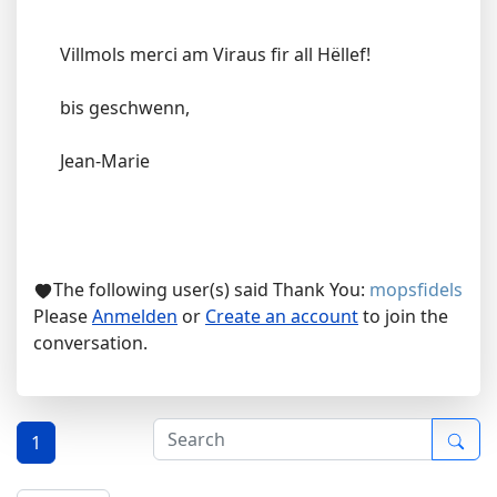
Villmols merci am Viraus fir all Hëllef!
bis geschwenn,
Jean-Marie
The following user(s) said Thank You:
mopsfidels
Please
Anmelden
or
Create an account
to join the
conversation.
1