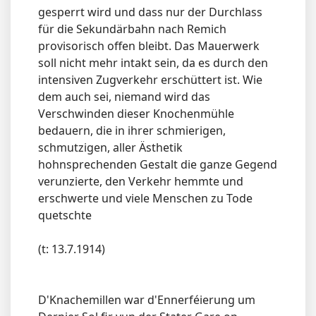
gesperrt wird und dass nur der Durchlass
für die Sekundärbahn nach Remich
provisorisch offen bleibt. Das Mauerwerk
soll nicht mehr intakt sein, da es durch den
intensiven Zugverkehr erschüttert ist. Wie
dem auch sei, niemand wird das
Verschwinden dieser Knochenmühle
bedauern, die in ihrer schmierigen,
schmutzigen, aller Ästhetik
hohnsprechenden Gestalt die ganze Gegend
verunzierte, den Verkehr hemmte und
erschwerte und viele Menschen zu Tode
quetschte
(t: 13.7.1914)
D'Knachemillen war d'Ennerféierung um