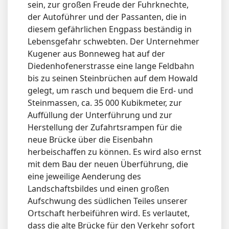
sein, zur großen Freude der Fuhrknechte,
der Autoführer und der Passanten, die in
diesem gefährlichen Engpass beständig in
Lebensgefahr schwebten. Der Unternehmer
Kugener aus Bonneweg hat auf der
Diedenhofenerstrasse eine lange Feldbahn
bis zu seinen Steinbrüchen auf dem Howald
gelegt, um rasch und bequem die Erd- und
Steinmassen, ca. 35 000 Kubikmeter, zur
Auffüllung der Unterführung und zur
Herstellung der Zufahrtsrampen für die
neue Brücke über die Eisenbahn
herbeischaffen zu können. Es wird also ernst
mit dem Bau der neuen Überführung, die
eine jeweilige Aenderung des
Landschaftsbildes und einen großen
Aufschwung des südlichen Teiles unserer
Ortschaft herbeiführen wird. Es verlautet,
dass die alte Brücke für den Verkehr sofort