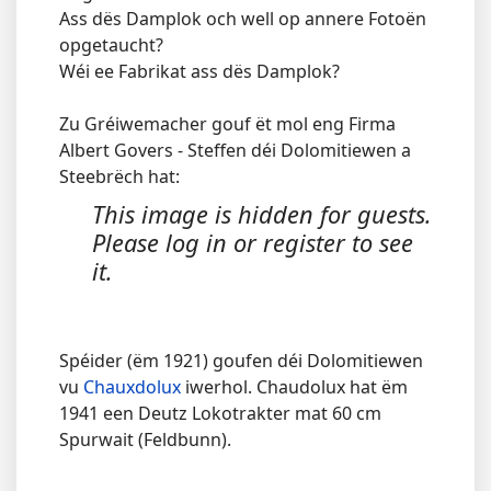
Ass dës Damplok och well op annere Fotoën
opgetaucht?
Wéi ee Fabrikat ass dës Damplok?
Zu Gréiwemacher gouf ët mol eng Firma
Albert Govers - Steffen déi Dolomitiewen a
Steebrëch hat:
This image is hidden for guests.
Please log in or register to see
it.
Spéider (ëm 1921) goufen déi Dolomitiewen
vu
Chauxdolux
iwerhol. Chaudolux hat ëm
1941 een Deutz Lokotrakter mat 60 cm
Spurwait (Feldbunn).