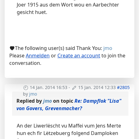
Joer 1915 aus dem Wort wou en Aarbechter
gesicht huet.
The following user(s) said Thank You:
jmo
Please
Anmelden
or
Create an account
to join the
conversation.
14 Jan. 2014 16:53
-
15 Jan. 2014 12:33
#2805
by
jmo
Replied by
jmo
on topic
Re: Dampflok "Lisa"
von Govers, Grevenmacher?
An der Liwerlëscht vu Maffei vum Jens Merte
hun ech fir Lëtzebuerg folgend Damploken