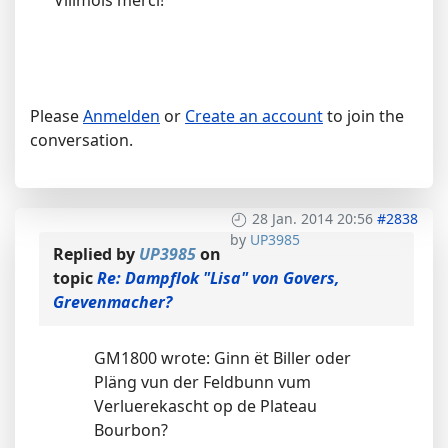
Villmols merci!
Please
Anmelden
or
Create an account
to join the
conversation.
28 Jan. 2014 20:56
#2838
by
UP3985
Replied by
UP3985
on
topic
Re: Dampflok "Lisa" von Govers,
Grevenmacher?
GM1800 wrote: Ginn ët Biller oder
Pläng vun der Feldbunn vum
Verluerekascht op de Plateau
Bourbon?