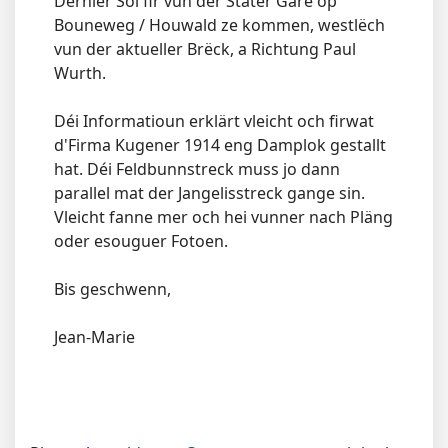
Dernier Sol fir vun der Stater Gare op
Bouneweg / Houwald ze kommen, westlëch
vun der aktueller Brëck, a Richtung Paul
Wurth.
Déi Informatioun erklärt vleicht och firwat
d'Firma Kugener 1914 eng Damplok gestallt
hat. Déi Feldbunnstreck muss jo dann
parallel mat der Jangelisstreck gange sin.
Vleicht fanne mer och hei vunner nach Pläng
oder esouguer Fotoen.
Bis geschwenn,
Jean-Marie