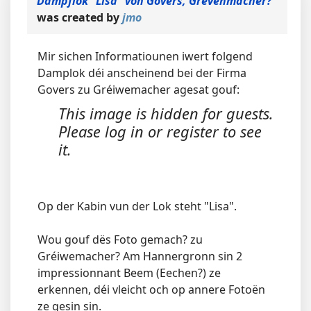
Dampflok "Lisa" von Govers, Grevenmacher?
was created by
jmo
Mir sichen Informatiounen iwert folgend
Damplok déi anscheinend bei der Firma
Govers zu Gréiwemacher agesat gouf:
This image is hidden for guests.
Please log in or register to see
it.
Op der Kabin vun der Lok steht "Lisa".
Wou gouf dës Foto gemach? zu
Gréiwemacher? Am Hannergronn sin 2
impressionnant Beem (Eechen?) ze
erkennen, déi vleicht och op annere Fotoën
ze gesin sin.