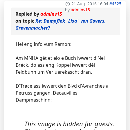
21 Aug. 2016 16:04
#4525
by
adminv15
Replied by
adminv15
on topic
Re: Dampflok "Lisa" von Govers,
Grevenmacher?
Hei eng Info vum Ramon:
Am MNHA gët et elo e Buch iwwert d'Nei
Bréck, do ass eng Koppel iwwert déi
Feldbunn um Verluerekascht dran.
D'Trace ass iwwert den Blvd d'Avranches a
Petruss gangen. Decauvilles
Dampmaschinn:
This image is hidden for guests.