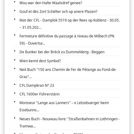
Wou war den Halte Waalsdref genee?
Gouf et dës Zort Schëlter och op anere Plazen?
Mat der CFL - Damplok 5519 op der Rees op Koblenz - 30.05.
– 31.05.202...
Fermeture définitive du passage à niveau de Milbech (PN
59) - Ouvertur...
De Bunker bei der Bréck zu Dummeldeng - Beggen
Wien kennt dest Symbol?
Neit Buch "150 ans Chemin de Fer de Pétange au Fond-de-
Gras"...
CFL Dampkran N° 23
CFL 1600er Führerstänn
Monsieur "Lange aus Lanners" – e Lëtzebuerger beim
Eisebunns...
Neues Buch - Nouveau livre: "Straßenbahnen in Lothringen -
Tramwa...