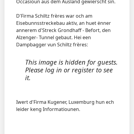
Occasioun aus dem Ausland gewierscht sin.
D'Firma Schiltz frères war och am
Eisebunnsstreckebau aktiv, an huet ënner
annerem d'Streck Grondhaff - Befort, den
Alzenger- Tunnel gebaut. Hei een
Dampbagger vun Schiltz frères:
This image is hidden for guests.
Please log in or register to see
it.
Iwert d'Firma Kugener, Luxemburg hun ech
leider keng Informatiounen.