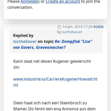
Please
Anmelden
or
Create an account
to join the
conversation.
14 Jan. 2014 17:29
#2806
by
lucthebauer
Replied by
lucthebauer
on topic
Re: Dampflok "Lisa"
von Govers, Grevenmacher?
Kann daat net desen Kugener gewierscht
sin:
www.industrie.lu/CarriereKugenerHowald.ht
ml
Deen haat och nach een Steenbroch zu
Mamer. Do fennt een eng Annonce aus dem