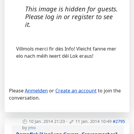
This image is hidden for guests.
Please log in or register to see
it.
Villmols merci fir dës Info! Vleicht fanne mer
elo nach méih iwert déi Lok eraus!
Please
Anmelden
or
Create an account
to join the
conversation.
10 Jan. 2014 21:23
-
11 Jan. 2014 10:49
#2795
by
jmo