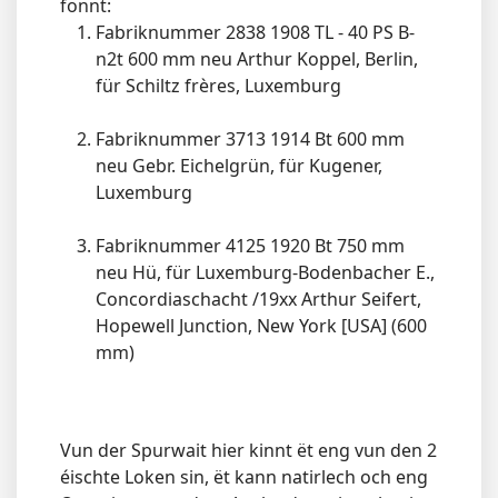
fonnt:
Fabriknummer 2838 1908 TL - 40 PS B-
n2t 600 mm neu Arthur Koppel, Berlin,
für Schiltz frères, Luxemburg
Fabriknummer 3713 1914 Bt 600 mm
neu Gebr. Eichelgrün, für Kugener,
Luxemburg
Fabriknummer 4125 1920 Bt 750 mm
neu Hü, für Luxemburg-Bodenbacher E.,
Concordiaschacht /19xx Arthur Seifert,
Hopewell Junction, New York [USA] (600
mm)
Vun der Spurwait hier kinnt ët eng vun den 2
éischte Loken sin, ët kann natirlech och eng