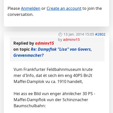
Please
Anmelden
or
Create an account
to join the
conversation.
13 Jan. 2014 15:05
#2802
by
adminv15
Replied by
adminv15
on topic
Re: Dampflok "Lisa" von Govers,
Grevenmacher?
Vum Frankfurter Feldbahnmuseum krute
mer d'Info, dat ët sëch ëm eng 40PS Bn2t
Maffei-Damplok vu ca. 1910 handelt,
Hei ass ee Bild vun enger ähnlëcher 30 PS -
Maffei-Dampflok vun der Schinznacher
Baumschulbahn: