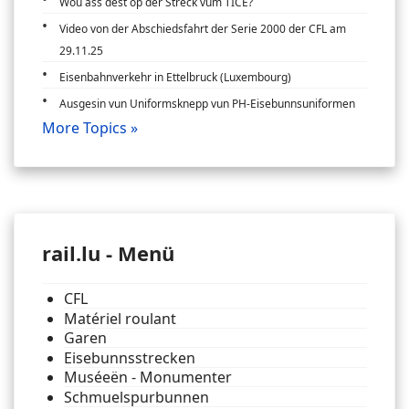
Wou ass dëst op der Streck vum TICE?
Video von der Abschiedsfahrt der Serie 2000 der CFL am
29.11.25
Eisenbahnverkehr in Ettelbruck (Luxembourg)
Ausgesin vun Uniformsknepp vun PH-Eisebunnsuniformen
More Topics »
rail.lu - Menü
CFL
Matériel roulant
Garen
Eisebunnsstrecken
Muséeën - Monumenter
Schmuelspurbunnen