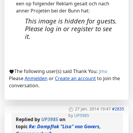
een op folgender Reklam gesait och nach
anner Projetën bei der Bunn hat:
This image is hidden for guests.
Please log in or register to see
it.
The following user(s) said Thank You:
jmo
Please
Anmelden
or
Create an account
to join the
conversation.
27 Jan. 2014 19:47
#2835
by
UP3985
Replied by
UP3985
on
topic
Re: Dampflok "Lisa" von Govers,