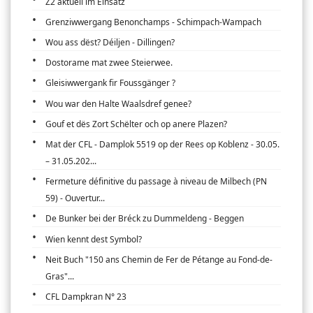
Z2 aktuell im Einsatz
Grenziwwergang Benonchamps - Schimpach-Wampach
Wou ass dëst? Déiljen - Dillingen?
Dostorame mat zwee Steierwee.
Gleisiwwergank fir Foussgänger ?
Wou war den Halte Waalsdref genee?
Gouf et dës Zort Schëlter och op anere Plazen?
Mat der CFL - Damplok 5519 op der Rees op Koblenz - 30.05.
– 31.05.202...
Fermeture définitive du passage à niveau de Milbech (PN
59) - Ouvertur...
De Bunker bei der Bréck zu Dummeldeng - Beggen
Wien kennt dest Symbol?
Neit Buch "150 ans Chemin de Fer de Pétange au Fond-de-
Gras"...
CFL Dampkran N° 23