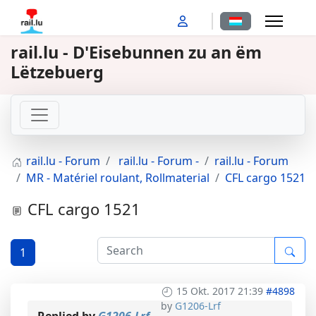
Sprache auswähl
rail.lu - D'Eisebunnen zu an ëm
Lëtzebuerg
rail.lu - Forum
rail.lu - Forum -
rail.lu - Forum
MR - Matériel roulant, Rollmaterial
CFL cargo 1521
CFL cargo 1521
1
15 Okt. 2017 21:39
#4898
by
G1206-Lrf