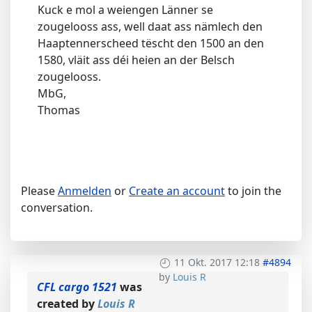
Kuck e mol a weiengen Länner se
zougelooss ass, well daat ass nämlech den
Haaptennerscheed tëscht den 1500 an den
1580, vläit ass déi heien an der Belsch
zougelooss.
MbG,
Thomas
Please
Anmelden
or
Create an account
to join the
conversation.
11 Okt. 2017 12:18
#4894
by
Louis R
CFL cargo 1521
was
created by
Louis R