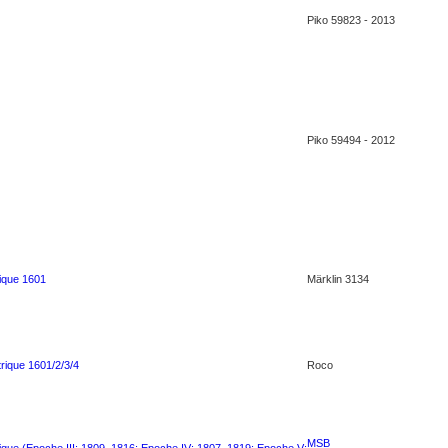
Piko 59823 - 2013
Piko 59494 - 2012
rique 1601
Märklin 3134
rique 1601/2/3/4
Roco
MSB