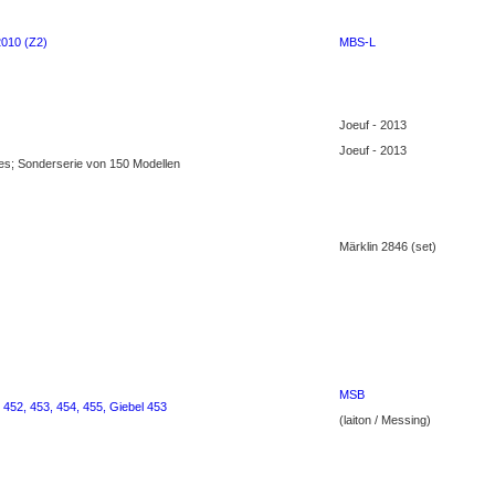
2010 (Z2)
MBS-L
Joeuf - 2013
Joeuf - 2013
res; Sonderserie von 150 Modellen
Märklin 2846 (set)
MSB
 452, 453, 454, 455, Giebel 453
(laiton / Messing)