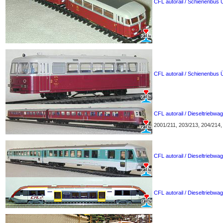
CFL autorail / Schienenbus 
CFL autorail / Schienenbus 
CFL autorail / Dieseltrieb
2001/211, 203/213, 204/214
CFL autorail / Dieseltriebwa
CFL autorail / Dieseltriebwa