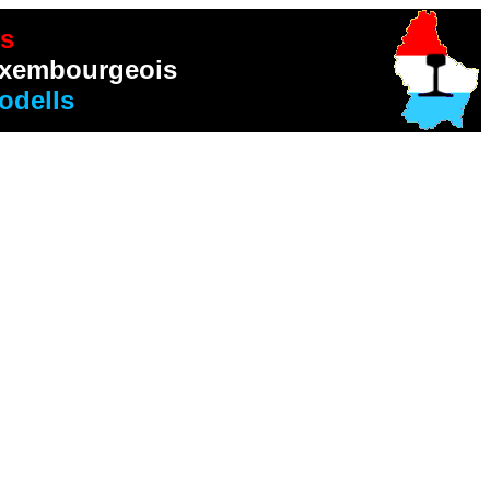
s
luxembourgeois
odells