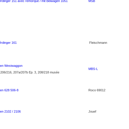
Ürdinger 151 avec remorque / mit Beiwagen 1051
MSB
Ürdinger 161
Fleischmann
wagen Westwaggon
MBS-L
, 206/216, 207a/207b Ep. 3, 208/218 musée
gen 628 506-8
Roco 69012
gen 2102 / 2106
Jouef