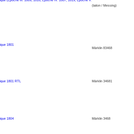
ique (Epoche III: 1809, 1816; Epoche IV: 1807, 1819; Epoche V:
(laiton / Messing)
rique 1801
Märklin 83468
rique 1801 RTL
Märklin 34681
rique 1804
Märklin 3468