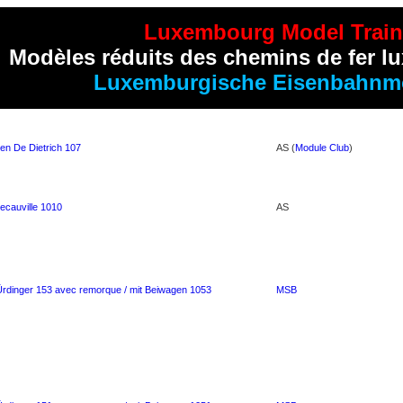
Luxembourg Model Train
Mod
è
les réduits des chemins de fer 
Luxemburgische Eisenbahnm
gen De Dietrich 107
AS (
Module Club
)
cauville 1010
AS
Ürdinger 153 avec remorque / mit Beiwagen 1053
MSB