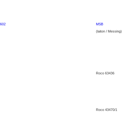
 602
MSB
(laiton / Messing)
Roco 63436
Roco 43470/1