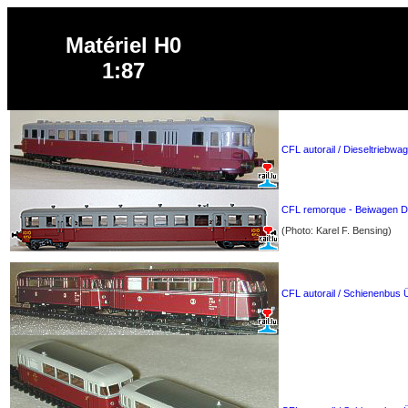
Matériel H0
1:87
CFL autorail / Dieseltriebwa
CFL remorque - Beiwagen De
(Photo: Karel F. Bensing)
CFL autorail / Schienenbus 