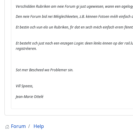
Verschidden Rubriken am neie Forum gi just ugewiesen, wann een agelogg
Den neie Forum bid nei Méiglechkeeten, z.B. kënnen Fotoen méih einfach a
Et bestin och vun elo un Rubriken, fir dat en sech mëch einfach erem fënnt
Et besteht och just nach een enzegen Login: deen lënks ënnen op der rail.lu -
registréieren.
Sot mer Bescheed wa Problemer sin.
Vill Spaass,
Jean-Marie Ottelé
Forum
Help