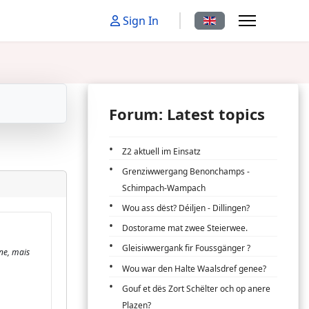
Select your language
Sign In
Forum: Latest topics
Z2 aktuell im Einsatz
Grenziwwergang Benonchamps -
Schimpach-Wampach
Wou ass dëst? Déiljen - Dillingen?
Dostorame mat zwee Steierwee.
Gleisiwwergank fir Foussgänger ?
ne, mais
Wou war den Halte Waalsdref genee?
Gouf et dës Zort Schëlter och op anere
Plazen?