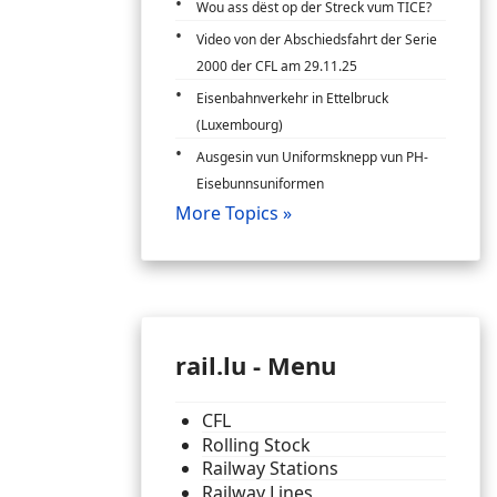
Wou ass dëst op der Streck vum TICE?
Video von der Abschiedsfahrt der Serie
2000 der CFL am 29.11.25
Eisenbahnverkehr in Ettelbruck
(Luxembourg)
Ausgesin vun Uniformsknepp vun PH-
Eisebunnsuniformen
More Topics »
rail.lu - Menu
CFL
Rolling Stock
Railway Stations
Railway Lines