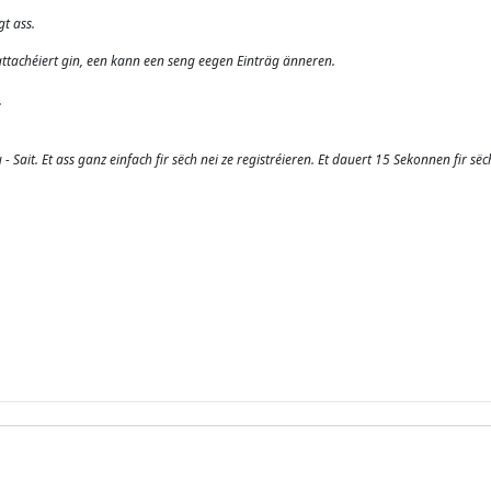
t ass.
ttachéiert gin, een kann een seng eegen Einträg änneren.
.
 Sait. Et ass ganz einfach fir sëch nei ze registréieren. Et dauert 15 Sekonnen fir sëc