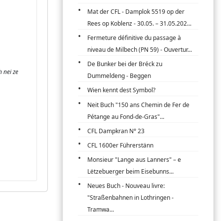
Mat der CFL - Damplok 5519 op der
Rees op Koblenz - 30.05. – 31.05.202...
Fermeture définitive du passage à
niveau de Milbech (PN 59) - Ouvertur...
De Bunker bei der Bréck zu
h nei ze
Dummeldeng - Beggen
Wien kennt dest Symbol?
Neit Buch "150 ans Chemin de Fer de
Pétange au Fond-de-Gras"...
CFL Dampkran N° 23
CFL 1600er Führerstänn
Monsieur "Lange aus Lanners" – e
Lëtzebuerger beim Eisebunns...
Neues Buch - Nouveau livre:
"Straßenbahnen in Lothringen -
Tramwa...