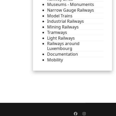
Museums - Monuments
Narrow Gauge Railways
Model Trains
Industrial Railways
Mining Railways
Tramways
Light Railways
Railways around
Luxembourg
Documentation
Mobility