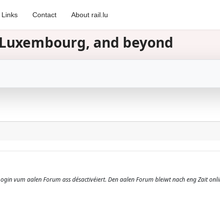
Links
Contact
About rail.lu
in Luxembourg, and beyond
 Login vum aalen Forum ass désactivéiert. Den aalen Forum bleiwt nach eng Zait onli