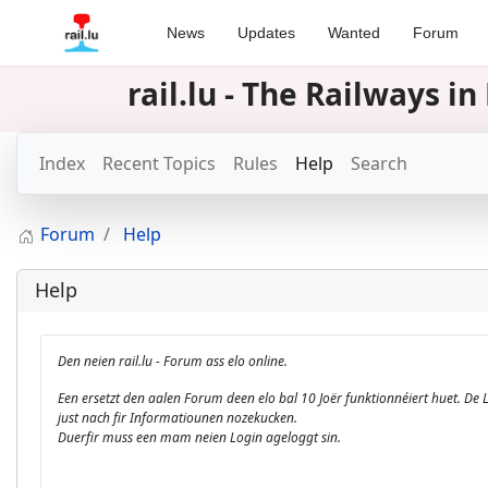
News
Updates
Wanted
Forum
rail.lu - The Railways 
Index
Recent Topics
Rules
Help
Search
Forum
Help
Help
Den neien rail.lu - Forum ass elo online.
Een ersetzt den aalen Forum deen elo bal 10 Joër funktionnéiert huet. De
just nach fir Informatiounen nozekucken.
Duerfir muss een mam neien Login ageloggt sin.