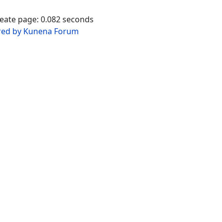
reate page: 0.082 seconds
ed by
Kunena Forum