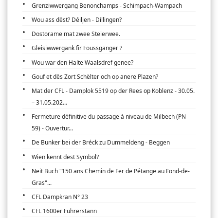
Grenziwwergang Benonchamps - Schimpach-Wampach
Wou ass dëst? Déiljen - Dillingen?
Dostorame mat zwee Steierwee.
Gleisiwwergank fir Foussgänger ?
Wou war den Halte Waalsdref genee?
Gouf et dës Zort Schëlter och op anere Plazen?
Mat der CFL - Damplok 5519 op der Rees op Koblenz - 30.05.
– 31.05.202...
Fermeture définitive du passage à niveau de Milbech (PN
59) - Ouvertur...
De Bunker bei der Bréck zu Dummeldeng - Beggen
Wien kennt dest Symbol?
Neit Buch "150 ans Chemin de Fer de Pétange au Fond-de-
Gras"...
CFL Dampkran N° 23
CFL 1600er Führerstänn