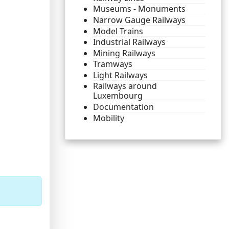
Museums - Monuments
Narrow Gauge Railways
Model Trains
Industrial Railways
Mining Railways
Tramways
Light Railways
Railways around
Luxembourg
Documentation
Mobility