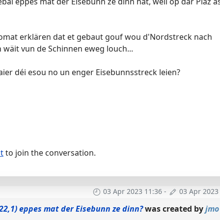
bai eppes mat der Eisebunn ze dinn hat, well op där Plaz a
domat erklären dat et gebaut gouf wou d'Nordstreck nach
h wäit vun de Schinnen eweg louch...
aier déi esou no un enger Eisebunnsstreck leien?
t
to join the conversation.
03 Apr 2023 11:36
-
03 Apr 2023
22,1) eppes mat der Eisebunn ze dinn?
was created by
jmo