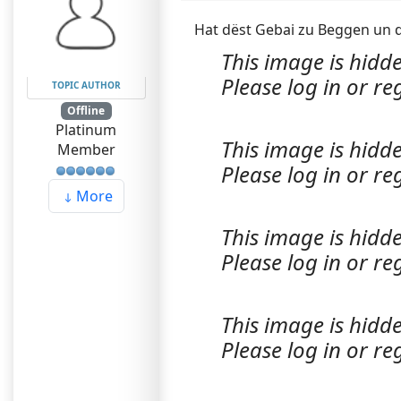
Hat dëst Gebai zu Beggen un d
This image is hidde
Please log in or reg
TOPIC AUTHOR
Offline
Platinum
This image is hidde
Member
Please log in or reg
More
This image is hidde
Please log in or reg
This image is hidde
Please log in or reg