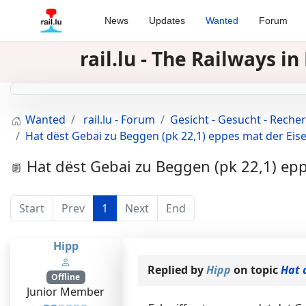
News
Updates
Wanted
Forum
rail.lu - The Railways 
Wanted
rail.lu - Forum
Gesicht - Gesucht - Reche
Hat dëst Gebai zu Beggen (pk 22,1) eppes mat der Eis
Hat dëst Gebai zu Beggen (pk 22,1) ep
Start
Prev
1
Next
End
Hipp
Replied by
Hipp
on topic
Hat 
Offline
Junior Member