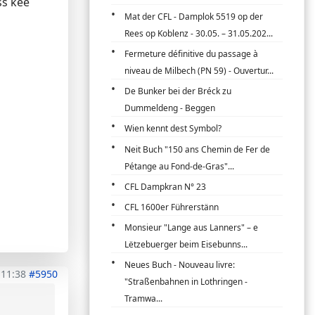
ss kee
Mat der CFL - Damplok 5519 op der
Rees op Koblenz - 30.05. – 31.05.202...
Fermeture définitive du passage à
niveau de Milbech (PN 59) - Ouvertur...
De Bunker bei der Bréck zu
Dummeldeng - Beggen
Wien kennt dest Symbol?
Neit Buch "150 ans Chemin de Fer de
Pétange au Fond-de-Gras"...
CFL Dampkran N° 23
CFL 1600er Führerstänn
Monsieur "Lange aus Lanners" – e
Lëtzebuerger beim Eisebunns...
Neues Buch - Nouveau livre:
 11:38
#5950
"Straßenbahnen in Lothringen -
Tramwa...