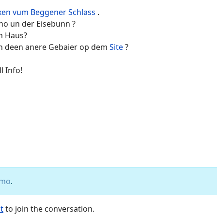
en vum Beggener Schlass
.
 no un der Eisebunn ?
m Haus?
un deen anere Gebaier op dem
Site
?
l Info!
jmo
.
t
to join the conversation.