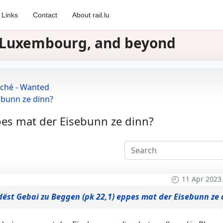
Links
Contact
About rail.lu
in Luxembourg, and beyond
rché - Wanted
ebunn ze dinn?
pes mat der Eisebunn ze dinn?
11 Apr 2023
dëst Gebai zu Beggen (pk 22,1) eppes mat der Eisebunn ze 