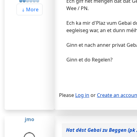
Ech giff net mengen dat dat Ge
Wee / PN.
More
Ech ka mir d'Plaz vum Gebai 
eegleiseg war, an et dunn méi
Ginn et nach anner privat Geb
Ginn et do Regelen?
Please
Log in
or
Create an accoun
jmo
Hat dëst Gebai zu Beggen (pk 