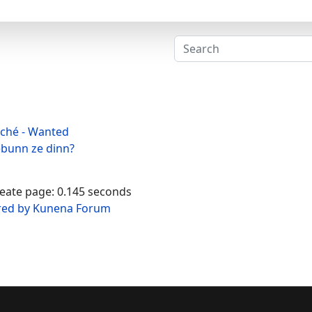
rché - Wanted
ebunn ze dinn?
reate page: 0.145 seconds
ed by
Kunena Forum