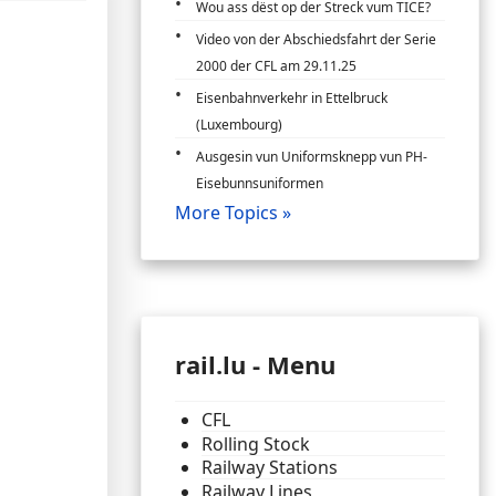
Wou ass dëst op der Streck vum TICE?
Video von der Abschiedsfahrt der Serie
2000 der CFL am 29.11.25
Eisenbahnverkehr in Ettelbruck
(Luxembourg)
Ausgesin vun Uniformsknepp vun PH-
Eisebunnsuniformen
More Topics »
rail.lu - Menu
CFL
Rolling Stock
Railway Stations
Railway Lines