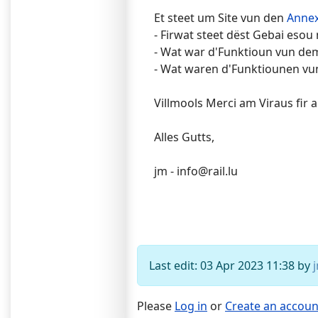
Et steet um Site vun den
Annex
- Firwat steet dëst Gebai esou
- Wat war d'Funktioun vun de
- Wat waren d'Funktiounen v
Villmools Merci am Viraus fir al
Alles Gutts,
jm - info@rail.lu
Last edit: 03 Apr 2023 11:38 by
Please
Log in
or
Create an accoun