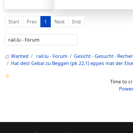
Start
Prev
1
Next
End
Wanted
rail.lu - Forum
Gesicht - Gesucht - Reche
Hat dëst Gebai zu Beggen (pk 22,1) eppes mat der Eis
Time to c
Power