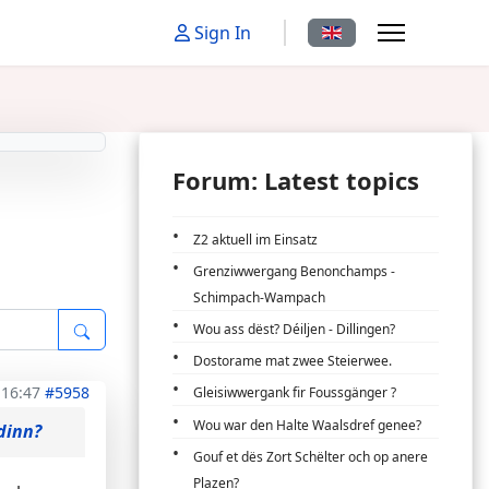
Select your language
Sign In
Forum: Latest topics
Z2 aktuell im Einsatz
Grenziwwergang Benonchamps -
Schimpach-Wampach
Wou ass dëst? Déiljen - Dillingen?
Dostorame mat zwee Steierwee.
 16:47
#5958
Gleisiwwergank fir Foussgänger ?
Wou war den Halte Waalsdref genee?
dinn?
Gouf et dës Zort Schëlter och op anere
Plazen?