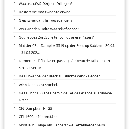
Wou ass dëst? Déiljen - Dillingen?
Dostorame mat zwee Steierwee.
Gleisiwwergank fir Foussgänger ?
Wou war den Halte Waalsdref genee?
Gouf et dës Zort Schëlter och op anere Plazen?
Mat der CFL - Damplok 5519 op der Rees op Koblenz - 30.05.
– 31.05.202...
Fermeture définitive du passage à niveau de Milbech (PN
59) - Ouvertur...
De Bunker bei der Bréck zu Dummeldeng - Beggen
Wien kennt dest Symbol?
Neit Buch "150 ans Chemin de Fer de Pétange au Fond-de-
Gras"...
CFL Dampkran N° 23
CFL 1600er Führerstänn
Monsieur "Lange aus Lanners" – e Lëtzebuerger beim