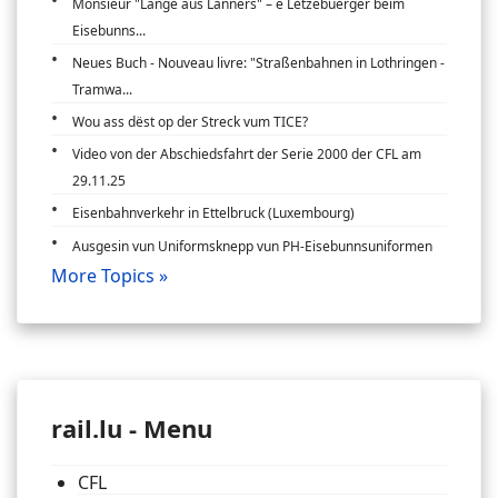
Monsieur "Lange aus Lanners" – e Lëtzebuerger beim
Eisebunns...
Neues Buch - Nouveau livre: "Straßenbahnen in Lothringen -
Tramwa...
Wou ass dëst op der Streck vum TICE?
Video von der Abschiedsfahrt der Serie 2000 der CFL am
29.11.25
Eisenbahnverkehr in Ettelbruck (Luxembourg)
Ausgesin vun Uniformsknepp vun PH-Eisebunnsuniformen
More Topics »
rail.lu - Menu
CFL