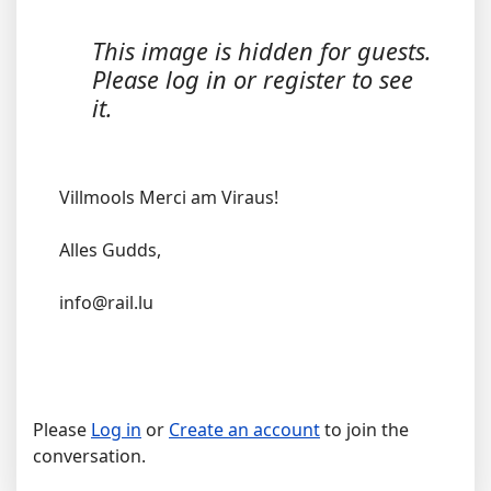
This image is hidden for guests.
Please log in or register to see
it.
Villmools Merci am Viraus!
Alles Gudds,
info@rail.lu
Please
Log in
or
Create an account
to join the
conversation.