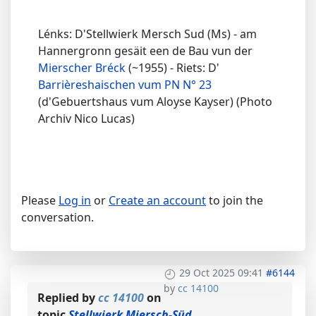
Lénks: D'Stellwierk Mersch Sud (Ms) - am
Hannergronn gesäit een de Bau vun der
Mierscher Bréck
(~1955) - Riets: D'
Barrièreshaischen vum PN N° 23
(d'Gebuertshaus vum Aloyse Kayser) (Photo
Archiv Nico Lucas)
Please
Log in
or
Create an account
to join the
conversation.
29 Oct 2025 09:41
#6144
by
cc 14100
Replied by
cc 14100
on
topic
Stellwierk Miersch-Süd