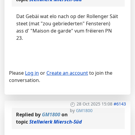
Dat Gebäi wat elo nach op der Rollenger Säit
steet (mat "zou gebriederten" Fensteren)
ass d' "Maison de garde" vum fréieren PN
23.
Please
Log in
or
Create an account
to join the
conversation.
28 Oct 2025 15:08
#6143
by
GM1800
Replied by
GM1800
on
topic
Stellwierk Miersch-Süd