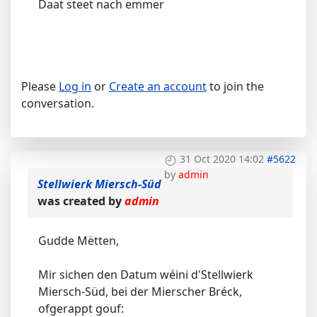
Daat steet nach emmer
Please
Log in
or
Create an account
to join the
conversation.
31 Oct 2020 14:02
#5622
by
admin
Stellwierk Miersch-Süd
was created by
admin
Gudde Mëtten,
Mir sichen den Datum wéini d'Stellwierk
Miersch-Süd, bei der Mierscher Bréck,
ofgerappt gouf: