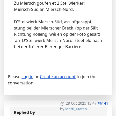
Zu Miersch goufen et 2 Stellwierker:
Miersch-Süd an Miersch-Nord.
D'Stellwierk Mersch-Süd, ass ofgerappt,
stung bei der Mierscher Bréck (op der Säit
Richtung Rolleng, wéi en op der Foto gesäit)
an D'Stellwierk Mersch-Nord, steet elo nach
bei der fréierer Bierenger Barrière.
Please
Log in
or
Create an account
to join the
conversation.
28 Oct 2025 13:47
#6141
by
Metti_Mateo
Replied by