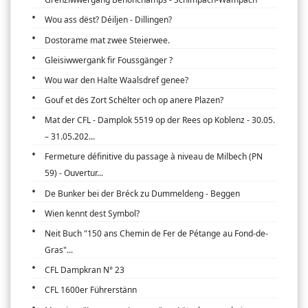
Wou ass dëst? Déiljen - Dillingen?
Dostorame mat zwee Steierwee.
Gleisiwwergank fir Foussgänger ?
Wou war den Halte Waalsdref genee?
Gouf et dës Zort Schëlter och op anere Plazen?
Mat der CFL - Damplok 5519 op der Rees op Koblenz - 30.05.
– 31.05.202...
Fermeture définitive du passage à niveau de Milbech (PN
59) - Ouvertur...
De Bunker bei der Bréck zu Dummeldeng - Beggen
Wien kennt dest Symbol?
Neit Buch "150 ans Chemin de Fer de Pétange au Fond-de-
Gras"...
CFL Dampkran N° 23
CFL 1600er Führerstänn