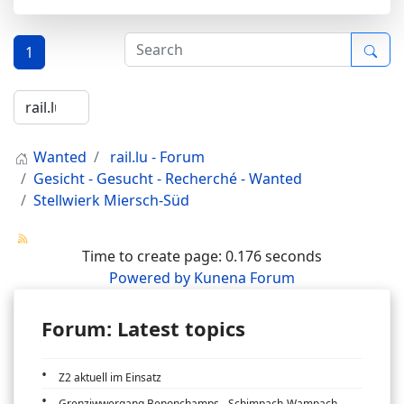
1
Wanted
rail.lu - Forum
Gesicht - Gesucht - Recherché - Wanted
Stellwierk Miersch-Süd
Time to create page: 0.176 seconds
Powered by
Kunena Forum
Forum: Latest topics
Z2 aktuell im Einsatz
Grenziwwergang Benonchamps - Schimpach-Wampach