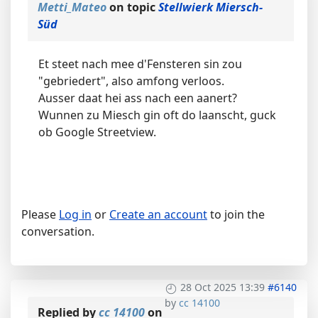
Metti_Mateo
on topic
Stellwierk Miersch-
Süd
Et steet nach mee d'Fensteren sin zou
"gebriedert", also amfong verloos.
Ausser daat hei ass nach een aanert?
Wunnen zu Miesch gin oft do laanscht, guck
ob Google Streetview.
Please
Log in
or
Create an account
to join the
conversation.
28 Oct 2025 13:39
#6140
by
cc 14100
Replied by
cc 14100
on