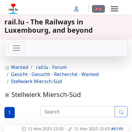
Select your langu
rail.lu - The Railways in
Luxembourg, and beyond
Wanted
rail.lu - Forum
Gesicht - Gesucht - Recherché - Wanted
Stellwierk Miersch-Süd
Stellwierk Miersch-Süd
1
12 Nov 2025 22:03
-
12 Nov 2025 22:03
#6149