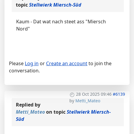
topic
Stellwierk Miersch-Süd
Kaum - Dat wat nach steet ass "Miersch
Nord"
Please
Log in
or
Create an account
to join the
conversation.
28 Oct 2025 09:46
#6139
by
Metti_Mateo
Replied by
Metti_Mateo
on topic
Stellwierk Miersch-
Süd