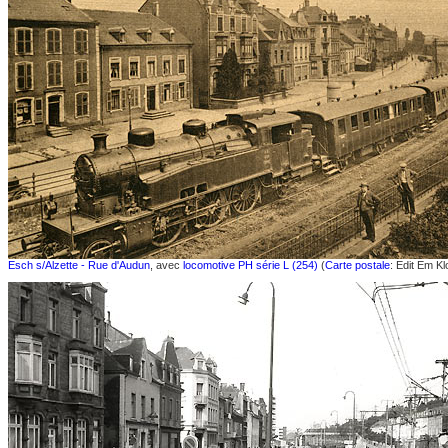
Esch s/Alzette - Rue d'Audun
, avec
locomotive PH série L (254)
(
Carte postale
: Edit Em Kl