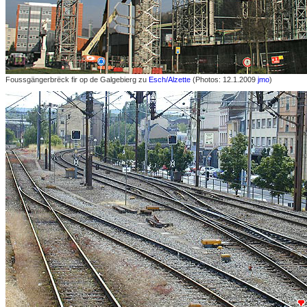
Foussgängerbrëck fir op de Galgebierg zu
Esch/Alzette
(Photos: 12.1.2009
jmo
)