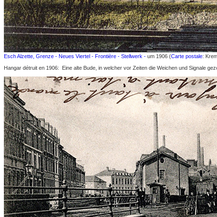
Esch Alzette, Grenze - Neues Viertel - Frontière - Stellwerk -
um 1906 (
Carte postale
: Krem
Hangar détruit en 1906: Eine alte Bude, in welcher vor Zeiten die Weichen und Signale 