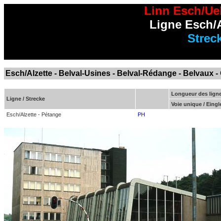
Linn Esch/Uel
Ligne Esch/A
Strec
Esch/Alzette
-
Belval-Usines
-
Belval-Rédange
-
Belvaux
-
Longueur des ligne
Ligne / Strecke
Voie unique / Eingl
Esch/Alzette - Pétange
PH