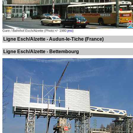
Gare / Bahnhof Esch/Alzette (Photo:+/- 1980
jmo
)
Ligne Esch/Alzette - Audun-le-Tiche (France)
Ligne Esch/Alzette - Bettembourg