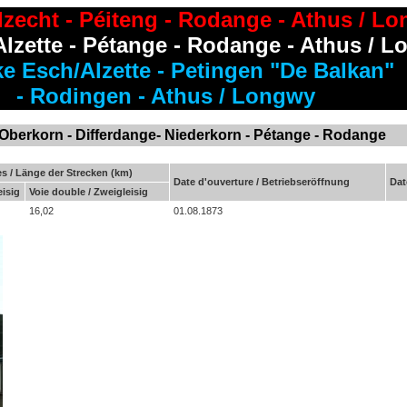
zecht - Péiteng - Rodange - Athus / L
lzette - Pétange - Rodange - Athus / 
ke Esch/Alzette - Petingen "De Balkan"
- Rodingen - Athus / Longwy
Oberkorn
-
Differdange
-
Niederkorn
-
Pétange
-
Rodange
s / Länge der Strecken (km)
Date d'ouverture / Betriebseröffnung
Dat
eisig
Voie double / Zweigleisig
16,02
01.08.1873