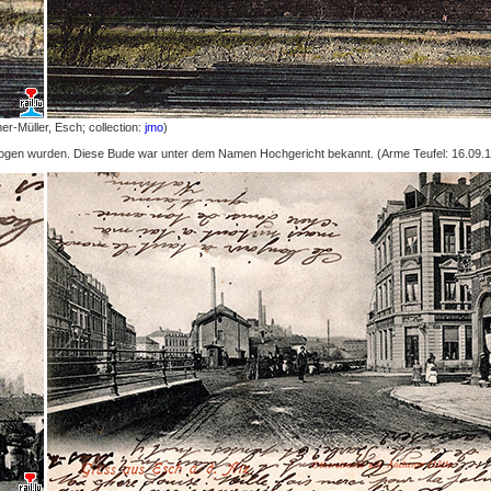
er-Müller, Esch; collection:
jmo
)
gezogen wurden. Diese Bude war unter dem Namen Hochgericht bekannt. (Arme Teufel: 16.09.