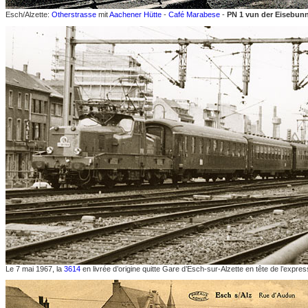
Esch/Alzette:
Otherstrasse
mit
Aachener Hütte
-
Café Marabese
-
PN 1 vun der Eisebunn
Le 7 mai 1967, la
3614
en livrée d’origine quitte Gare d’Esch-sur-Alzette en tête de l’exp