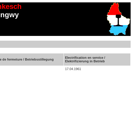
onkesch
Longwy
Electrification en service /
e de fermeture / Betriebsstillegung
Elektrifizierung in Betrieb
17.04.1961