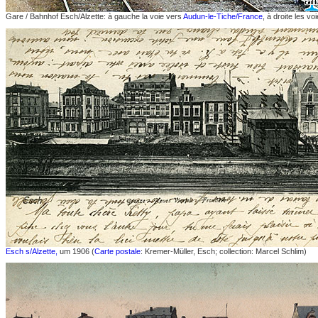
Gare / Bahnhof Esch/Alzette: à gauche la voie vers
Audun-le-Tiche/France
, à droite les v
Esch s/Alzette,
um 1906 (
Carte postale
: Kremer-Müller, Esch; collection: Marcel Schlim)